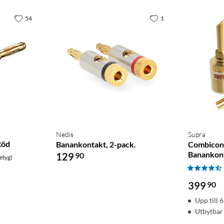
54
1
Nedis
Supra
Röd
Banankontakt, 2-pack.
Combicon
Banankont
129
90
etyg)
399
90
Upp till 
Utbytbar