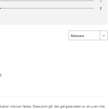
0
2
Relevans
al