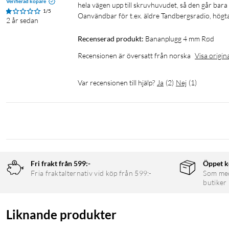
Verifierad köpare
hela vägen upp till skruvhuvudet, så den går bara 
1/5
Oanvändbar för t.ex. äldre Tandbergsradio, högt
2 år sedan
Recenserad produkt:
Bananplugg 4 mm Rød
Recensionen är översatt från norska
Visa origin
Var recensionen till hjälp?
Ja
(
2
)
Nej
(
1
)
Fri frakt från 599:-
Öppet k
Fria fraktalternativ vid köp från 599:-
Som medl
butiker
Liknande produkter