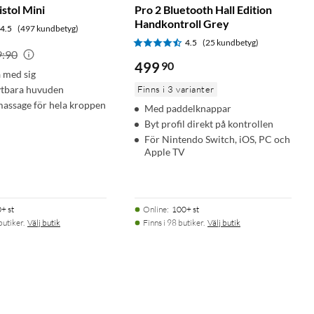
stol Mini
Pro 2 Bluetooth Hall Edition
Handkontroll Grey
4.5
(497 kundbetyg)
4.5
(25 kundbetyg)
9:90
499
90
a med sig
ytbara huvuden
Finns i 3 varianter
massage för hela kroppen
Med paddelknappar
Byt profil direkt på kontrollen
För Nintendo Switch, iOS, PC och
Apple TV
+ st
Online
:
100+ st
butiker.
Välj butik
Finns i 98 butiker.
Välj butik