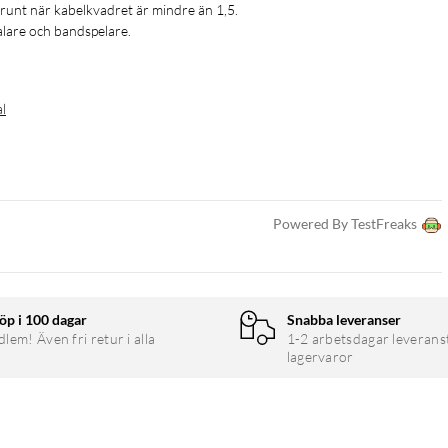
runt när kabelkvadret är mindre än 1,5.

alare och bandspelare.
al
Powered By TestFreaks
öp i 100 dagar
Snabba leveranser
em! Även fri retur i alla
1-2 arbetsdagar leverans
lagervaror