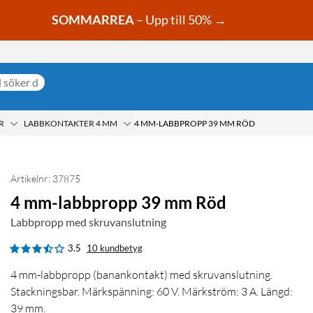
SOMMARREA
– Upp till 50% →
R
LABBKONTAKTER 4 MM
4 MM-LABBPROPP 39 MM RÖD
Artikelnr: 37875
4 mm-labbpropp 39 mm Röd
Labbpropp med skruvanslutning
3.5
10 kundbetyg
4 mm-labbpropp (banankontakt) med skruvanslutning.
Stackningsbar. Märkspänning: 60 V. Märkström: 3 A. Längd:
39 mm.