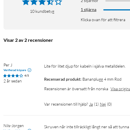
2 stjärnor
1 stjärna
10
kundbetyg
Klicka ovan för att filtrera
Visar 2 av 2 recensioner
Per J
Lite för litet djup för kabeln i själva metalldelen.
Verifierad köpare
4/5
Recenserad produkt:
Bananplugg 4 mm Rød
2 år sedan
Recensionen är översatt från norska
Visa origin
Var recensionen till hjälp?
Ja
(
1
)
Nej
(
0
)
Nils-Jørgen
Skruven når inte tillräckligt långt ner så att tunna kablar inte kan fästas. Dessutom går den gängade delen av skruven inte 