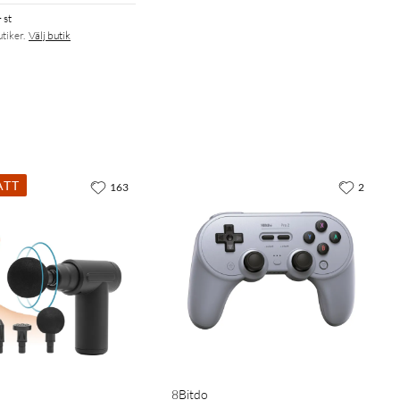
 st
utiker.
Välj butik
ATT
163
2
8Bitdo