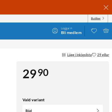
Butiker
Logga in
Bli medlem
Lägg i inköpslista
29 gillar
90
29
Vald variant
Röd