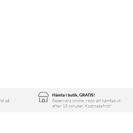
Hämta i butik, GRATIS!
tid på
Reservera online, redo att hämtas ut
efter 15 minuter. Kostnadsfritt!