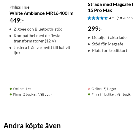
Strada med Magsafe 
Philips Hue
15 Pro Max
White Ambiance MR16 400 lm
4.5
(18 kundb
449
:
-
299
:
-
Zigbee och Bluetooth-stöd
Kompatibel med de flesta
Detaljer i äkta läder
transformatorer (12 V)
Stöd för Magsafe
Justera från varmvitt till kallvitt
Plats för kreditkort
ljus
Online
:
1 st
Online
:
Ej i lager
Finns i 2 butiker.
Välj butik
Finns i 4 butiker.
Välj butik
Andra köpte även