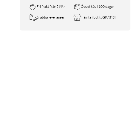
Fri frakt från 599:-
Öppet köp i 100 dagar
Snabba leveranser
Hämta i butik, GRATIS!