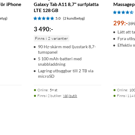
för iPhone
Galaxy Tab A11 8,7" surfplatta
Massagepi
LTE 128 GB
etyg)
5.0
(2 kundbetyg)
299
:
-
39
3 490
:
-
Lätt att t
Finns i 2 varianter
Fyra utb
Effektiv 
90 Hz-skärm med ljusstark 8,7-
tumspanel
5 100 mAh-batteri med
snabbladdning
Lagring utbyggbar till 2 TB via
microSD
Online
:
5+ st
Online
:
100
Finns i 2 butiker.
Välj butik
Finns i 114 