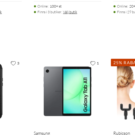
Online
:
100+ st
Online
:
20+
ik
Finns i 3 butiker.
Välj butik
Finns i 29 b
25% RAB
3
1
Samsung
Rubicson