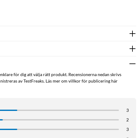
enklare för dig att välja rätt produkt. Recensionerna nedan skrivs
istreras av TestFreaks. Läs mer om villkor för publicering här
3
2
3