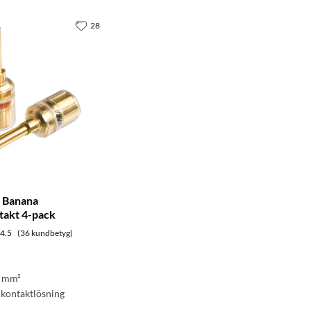
28
 Banana
akt 4-pack
4.5
(36 kundbetyg)
6 mm²
 kontaktlösning