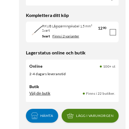
Komplettera ditt köp
RKUB Lågspänningskabel 1,5 mm²
12
90
Svart
Svart
Finns i 2 varianter
Lagerstatus online och butik
Online
100+ st
2-4 dagars leveranstid
Butik
Välj din butik
Finns i 22 butiker.
HÄMTA
LÄGG I VARUKORGEN