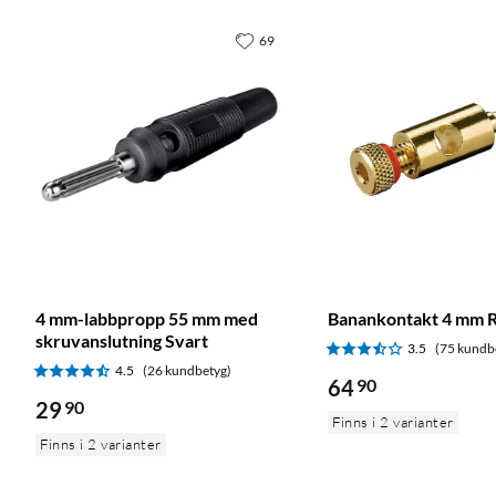
69
4 mm-labbpropp 55 mm med
Banankontakt 4 mm 
skruvanslutning Svart
3.5
(75 kundb
4.5
(26 kundbetyg)
64
90
29
90
Finns i 2 varianter
Finns i 2 varianter