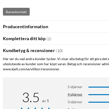
Banankontakt
Producentinformation
Komplettera ditt köp
(
1
)
Kundbetyg & recensioner
(
10
)
Här ser du vad andra kunder tycker. Vi visar alla betyg för att göra det 
uteslutande av kunder som har köpt varan. Betyg och recensioner admin
www.kjell.com/se/villkor/recensioner.
5 stjärnor
3.5
4 stjärnor
av 5
3 stjärnor