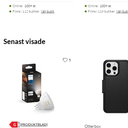
Online
:
100+ st
Online
:
100+ st
Finns i 112 butiker.
Välj butik
Finns i 116 butiker.
Välj but
Senast visade
5
(PRODUKTBLAD)
Otterbox