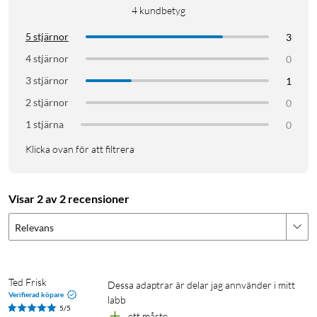
4
kundbetyg
5 stjärnor
3
4 stjärnor
0
3 stjärnor
1
2 stjärnor
0
1 stjärna
0
Klicka ovan för att filtrera
Visar 2 av 2 recensioner
Relevans
Ted Frisk
dessa adaptrar är delar jag annvänder i mitt 
Verifierad köpare
labb
5/5
ett måste