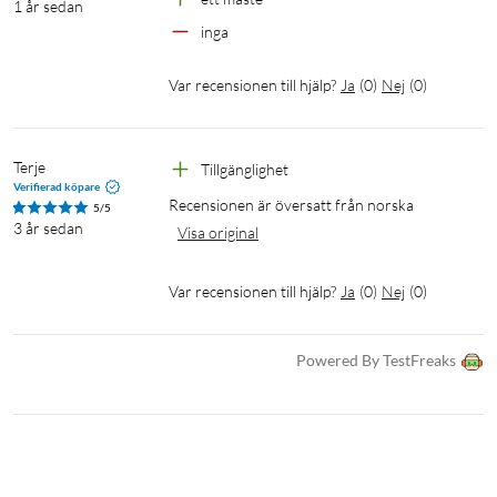
1 år sedan
inga
Var recensionen till hjälp?
Ja
(
0
)
Nej
(
0
)
Terje
Tillgänglighet
Verifierad köpare
Recensionen är översatt från norska
5/5
3 år sedan
Visa original
Var recensionen till hjälp?
Ja
(
0
)
Nej
(
0
)
Powered By TestFreaks