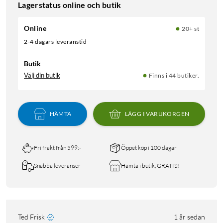
Lagerstatus online och butik
Online
20+ st
2-4 dagars leveranstid
Butik
Välj din butik
Finns i 44 butiker.
HÄMTA
LÄGG I VARUKORGEN
Fri frakt från 599:-
Öppet köp i 100 dagar
Snabba leveranser
Hämta i butik, GRATIS!
Ted Frisk
1 år sedan