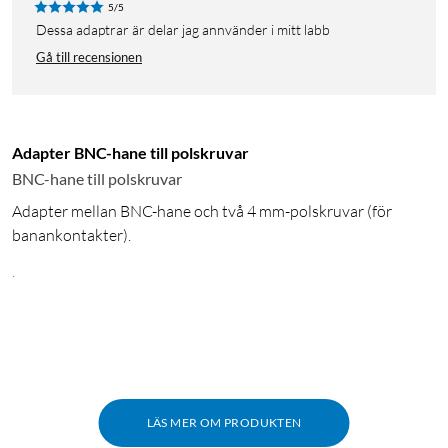
5/5
dessa adaptrar är delar jag annvänder i mitt labb
Gå till recensionen
Adapter BNC-hane till polskruvar
BNC-hane till polskruvar
Adapter mellan BNC-hane och två 4 mm-polskruvar (för
banankontakter).
.
LÄS MER OM PRODUKTEN