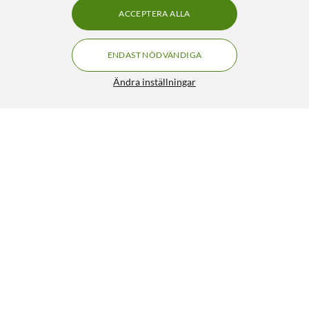
ACCEPTERA ALLA
ENDAST NÖDVÄNDIGA
Ändra inställningar
Adapter BNC-hane till polskruvar
79:90
4.5/5
HÄMTA
LÄGG I VARUKORGEN