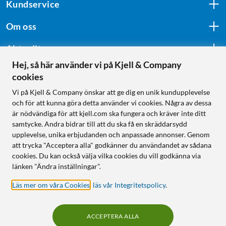
Kundservice
Om oss
Aktuellt
Hej, så här använder vi på Kjell & Company
cookies
Följ oss
Vi på Kjell & Company önskar att ge dig en unik kundupplevelse
och för att kunna göra detta använder vi cookies. Några av dessa
är nödvändiga för att kjell.com ska fungera och kräver inte ditt
samtycke. Andra bidrar till att du ska få en skräddarsydd
Handla från:
upplevelse, unika erbjudanden och anpassade annonser. Genom
att trycka "Acceptera alla" godkänner du användandet av sådana
Sverige
cookies. Du kan också välja vilka cookies du vill godkänna via
Norge
länken "Ändra inställningar".
Läs mer om våra Cookies
,
läs vår Integritetspolicy
.
ACCEPTERA ALLA