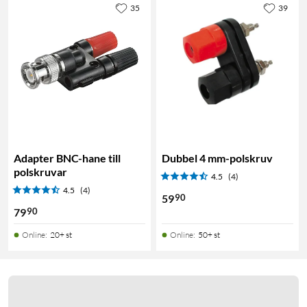
35
39
Adapter BNC-hane till
Dubbel 4 mm-polskruv
polskruvar
4.5
(4)
4.5
(4)
90
59
90
79
Online
:
20+ st
Online
:
50+ st