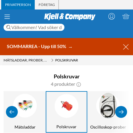
PRIVATPERSON
FÖRETAG
SOMMARREA - Upp till 50%
→
MÄTSLADDAR, PROBER, KONTAKTER
POLSKRUVAR
Polskruvar
4 produkter
Polskruvar
m
Mätsladdar
Oscilloskop-prober