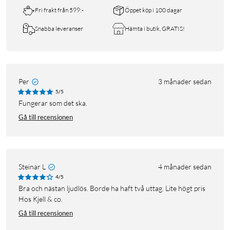
Fri frakt från 599:-
Öppet köp i 100 dagar
Snabba leveranser
Hämta i butik, GRATIS!
Per
3 månader sedan
5/5
Fungerar som det ska.
Gå till recensionen
Steinar L
4 månader sedan
4/5
Bra och nästan ljudlös. Borde ha haft två uttag. Lite högt pris
Hos Kjell & co.
Gå till recensionen