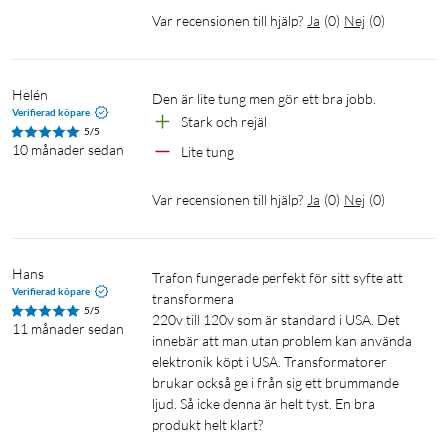
Var recensionen till hjälp?
Ja
(
0
)
Nej
(
0
)
Helén
Den är lite tung men gör ett bra jobb.
Verifierad köpare
Stark och rejäl
5/5
10 månader sedan
Lite tung
Var recensionen till hjälp?
Ja
(
0
)
Nej
(
0
)
Hans
Trafon fungerade perfekt för sitt syfte att 
Verifierad köpare
transformera 

5/5
220v till 120v som är standard i USA. Det 
11 månader sedan
innebär att man utan problem kan använda 
elektronik köpt i USA. Transformatorer 
brukar också ge i från sig ett brummande 
ljud. Så icke denna är helt tyst. En bra 
produkt helt klart?