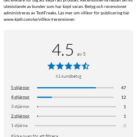
uteslutande av kunder som har köpt varan. Betyg och recensioner
administreras av TestFreaks. Läs mer om villkor för publicering här
www.kjell.com/se/villkor/recensioner.
4.5
av 5
61
kundbetyg
5 stjärnor
47
4 stjärnor
12
3 stjärnor
1
2 stjärnor
1
1 stjärna
0
Klicka ovan för att filtrera