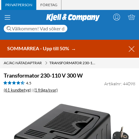
PRIVATPERSON
FÖRETAG
SOMMARREA - Upp till 50%
→
AC/AC-NÄTADAPTRAR
TRANSFORMATOR 230-110 V 300 W
Transformator 230-110 V 300 W
4.5
Artikelnr: 44098
(61 kundbetyg)
(1 fråga/svar)
|