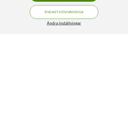
ENDAST NÖDVÄNDIGA
Ändra inställningar
Transformator 230-110 V 300 W
FRI FRAKT
4.5/5
699:-
HÄMTA
LÄGG I VARUKORGEN
Liknande produkter