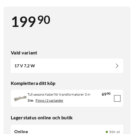
90
199
Vald variant
17 V 7,2 W
Komplettera ditt köp
69
90
Tufvassons Kabel för transformatorer 3 m
3 m
Finns i 2 varianter
Lagerstatus online och butik
Online
50+ st