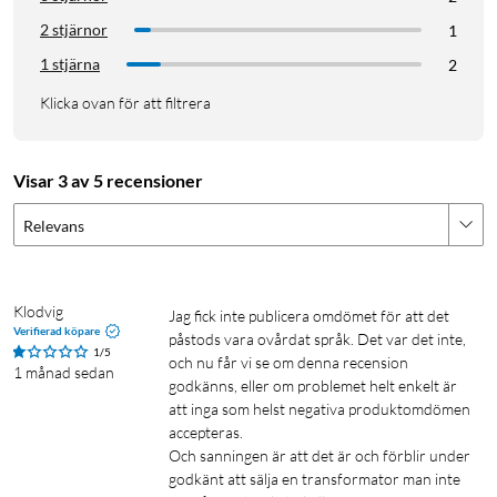
2 stjärnor
1
1 stjärna
2
Klicka ovan för att filtrera
Visar 3 av 5 recensioner
Relevans
Klodvig
Jag fick inte publicera omdömet för att det 
Verifierad köpare
påstods vara ovårdat språk. Det var det inte, 
1/5
och nu får vi se om denna recension 
1 månad sedan
godkänns, eller om problemet helt enkelt är 
att inga som helst negativa produktomdömen 
accepteras.

Och sanningen är att det är och förblir under 
godkänt att sälja en transformator man inte 