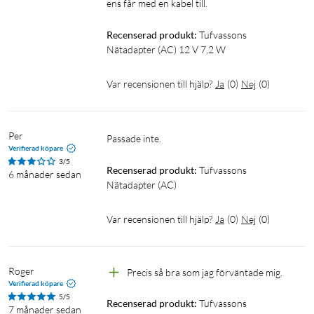
ens får med en kabel till.
Recenserad produkt:
Tufvassons 
Nätadapter (AC) 12 V 7,2 W
Var recensionen till hjälp?
Ja
(
0
)
Nej
(
0
)
Per
Passade inte. 
Verifierad köpare
3/5
Recenserad produkt:
Tufvassons 
6 månader sedan
Nätadapter (AC)
Var recensionen till hjälp?
Ja
(
0
)
Nej
(
0
)
Roger
Precis så bra som jag förväntade mig.
Verifierad köpare
5/5
Recenserad produkt:
Tufvassons 
7 månader sedan