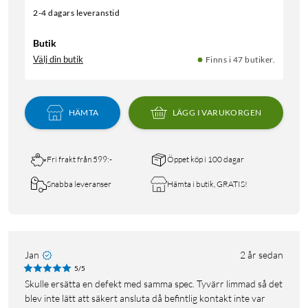
2-4 dagars leveranstid
Butik
Välj din butik
Finns i 47 butiker.
HÄMTA
LÄGG I VARUKORGEN
Fri frakt från 599:-
Öppet köp i 100 dagar
Snabba leveranser
Hämta i butik, GRATIS!
Jan
2 år sedan
5/5
Skulle ersätta en defekt med samma spec. Tyvärr limmad så det
blev inte lätt att säkert ansluta då befintlig kontakt inte var