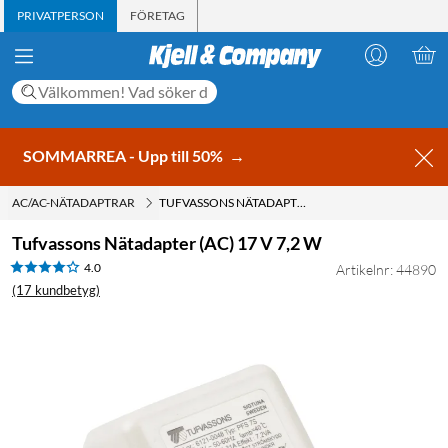
PRIVATPERSON
FÖRETAG
SOMMARREA - Upp till 50%
→
AC/AC-NÄTADAPTRAR
TUFVASSONS NÄTADAPTER (AC) 17 V 7,2 W
Tufvassons Nätadapter (AC) 17 V 7,2 W
4.0
Artikelnr: 44890
(17 kundbetyg)