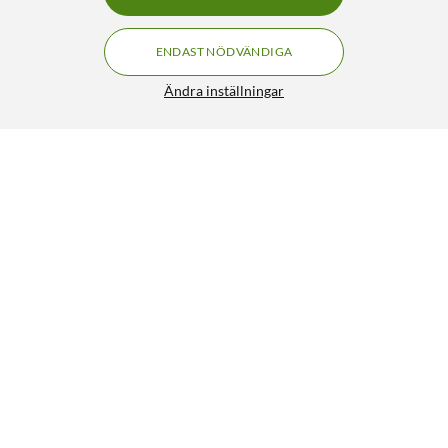
ENDAST NÖDVÄNDIGA
Ändra inställningar
Tufvassons Nätadapter (AC) 17 V 7,2 W
199:90
4/5
HÄMTA
LÄGG I VARUKORGEN
Liknande produkter