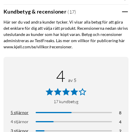
Kundbetyg & recensioner
(
17
)
Här ser du vad andra kunder tycker. Vi visar alla betyg för att göra
det enklare för dig att välja rätt produkt. Recensionerna nedan skrivs
uteslutande av kunder som har köpt varan. Betyg och recensioner
administreras av TestFreaks. Läs mer om villkor för publicering här
www.kjell.com/se/villkor/recensioner.
4
av 5
17
kundbetyg
5 stjärnor
8
4 stjärnor
4
3 stjärnor
2