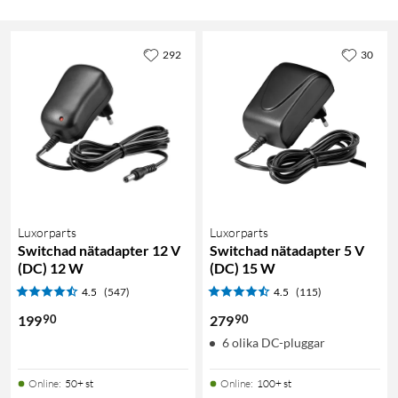
292
30
Luxorparts
Luxorparts
Switchad nätadapter 12 V
Switchad nätadapter 5 V
(DC) 12 W
(DC) 15 W
4.5
(547)
4.5
(115)
90
90
199
279
6 olika DC-pluggar
Online
:
50+ st
Online
:
100+ st