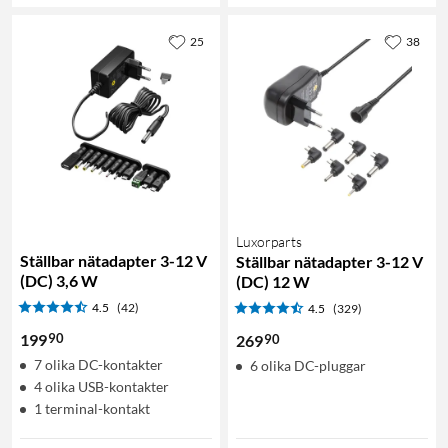
25
38
Luxorparts
Ställbar nätadapter 3-12 V
Ställbar nätadapter 3-12 V
(DC) 3,6 W
(DC) 12 W
4.5
(42)
4.5
(329)
90
199
90
269
7 olika DC-kontakter
6 olika DC-pluggar
4 olika USB-kontakter
1 terminal-kontakt