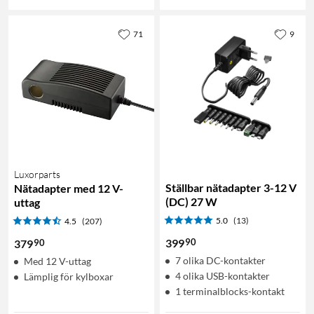
71
9
Luxorparts
Ställbar nätadapter 3-12 V
Nätadapter med 12 V-
(DC) 27 W
uttag
5.0
(13)
4.5
(207)
90
399
90
379
7 olika DC-kontakter
Med 12 V-uttag
4 olika USB-kontakter
Lämplig för kylboxar
1 terminalblocks-kontakt