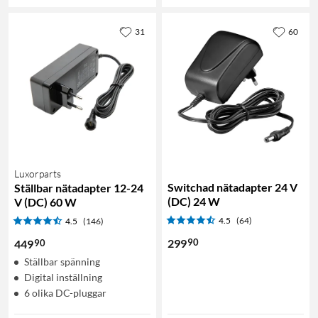
31
60
Luxorparts
Switchad nätadapter 24 V
Ställbar nätadapter 12-24
(DC) 24 W
V (DC) 60 W
4.5
(64)
4.5
(146)
90
299
90
449
Ställbar spänning
Digital inställning
6 olika DC-pluggar