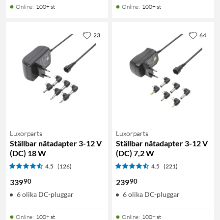
Online
:
100+ st
Online
:
100+ st
23
64
Luxorparts
Luxorparts
Ställbar nätadapter 3-12 V
Ställbar nätadapter 3-12 V
(DC) 18 W
(DC) 7,2 W
4.5
(126)
4.5
(221)
90
90
339
239
6 olika DC-pluggar
6 olika DC-pluggar
Online
:
100+ st
Online
:
100+ st