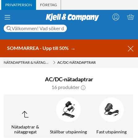
PRIVATPERSON
FÖRETAG
SOMMARREA - Upp till 50%
→
NÄTADAPTRAR & NÄTAGGREGAT
AC/DC-NÄTADAPTRAR
AC/DC-nätadaptrar
16 produkter
Nätadaptrar &
nätaggregat
Ställbar utspänning
Fast utspänning