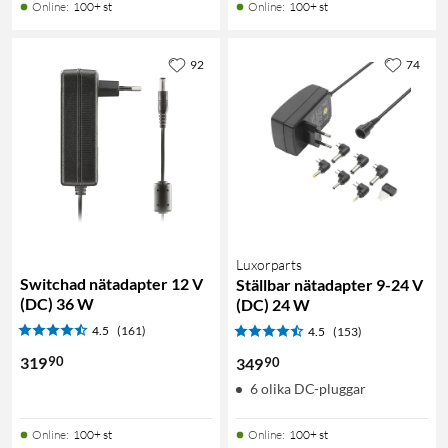
Online
:
100+ st
Online
:
100+ st
92
74
Luxorparts
Switchad nätadapter 12 V
Ställbar nätadapter 9-24 V
(DC) 36 W
(DC) 24 W
4.5
(161)
4.5
(153)
90
319
90
349
6 olika DC-pluggar
Online
:
100+ st
Online
:
100+ st