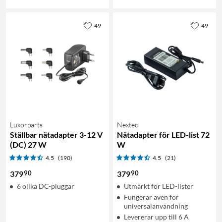
49
49
Luxorparts
Nextec
Ställbar nätadapter 3-12 V
Nätadapter för LED-list 72
(DC) 27 W
W
4.5
(190)
4.5
(21)
90
90
379
379
6 olika DC-pluggar
Utmärkt för LED-lister
Fungerar även för
universalanvändning
Levererar upp till 6 A