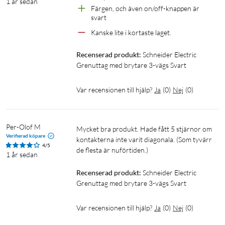
1 år sedan
Färgen, och även on/off-knappen är 
svart 
Kanske lite i kortaste laget. 
Recenserad produkt:
Schneider Electric 
Grenuttag med brytare 3-vägs Svart
Var recensionen till hjälp?
Ja
(
0
)
Nej
(
0
)
Per-Olof M
Mycket bra produkt. Hade fått 5 stjärnor om 
Verifierad köpare
kontakterna inte varit diagonala. (Som tyvärr 
4/5
de flesta är nuförtiden.) 
1 år sedan
Recenserad produkt:
Schneider Electric 
Grenuttag med brytare 3-vägs Svart
Var recensionen till hjälp?
Ja
(
0
)
Nej
(
0
)