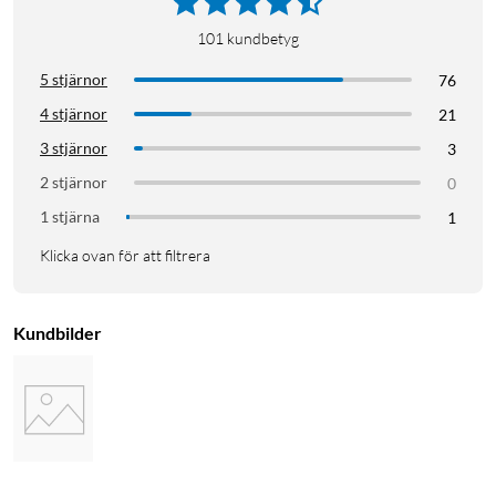
101
kundbetyg
5 stjärnor
76
4 stjärnor
21
3 stjärnor
3
2 stjärnor
0
1 stjärna
1
Klicka ovan för att filtrera
Kundbilder