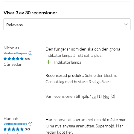
Visar 3 av 30 recensioner
Relevans
Nicholas
Den fungerar som den ska och den gröna 
Verifierad köpare
indikatorlampa är ett extra plus.
5/5
Indikatorlampa
1 år sedan
Recenserad produkt:
Schneider Electric 
Grenuttag med brytare 3-vägs Svart
Var recensionen till hjälp?
Ja
(
1
)
Nej
(
0
)
Hannah
Har renoverat sovrummet och då måste man 
Verifierad köpare
ju ha nya snygga grenuttag. Supernöjd. Har 
5/5
redan köpt fler. 