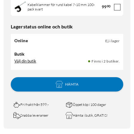
Kabelklammer för rund kabel 7-10 mm 100-
99
90
pack svart
Lagerstatus online och butik
Online
Ej i lager
Butik
Välj din butik
Finns i 2 butiker.
HÄMTA
Fri frakt från 599:-
Öppet köp i 100 dagar
Snabba leveranser
Hämta i butik, GRATIS!