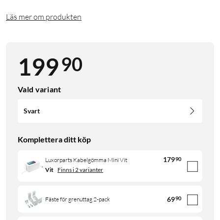
Läs mer om produkten
90
199
Vald variant
Svart
Komplettera ditt köp
179
90
Luxorparts Kabelgömma Mini Vit
Vit
Finns i 2 varianter
69
90
Fäste för grenuttag 2-pack