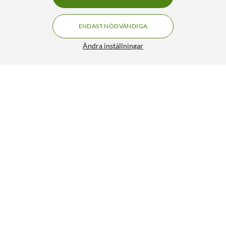
ENDAST NÖDVÄNDIGA
Ändra inställningar
Schneider Electric Grenuttag med brytare 3-vägs Svart
199:90
4.5/5
HÄMTA
Liknande produkter