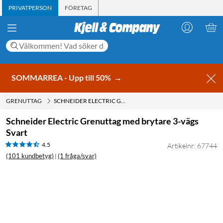
PRIVATPERSON
FÖRETAG
SOMMARREA - Upp till 50%
→
GRENUTTAG
SCHNEIDER ELECTRIC GRENUTTAG MED BRYTARE 3-VÄGS SVART
Schneider Electric Grenuttag med brytare 3-vägs
Svart
4.5
Artikelnr: 67744
(101 kundbetyg)
(1 fråga/svar)
|