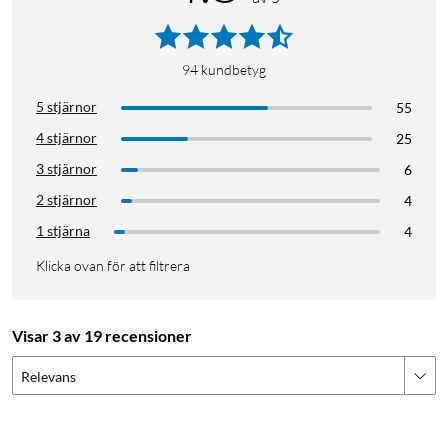
94
kundbetyg
5 stjärnor
55
4 stjärnor
25
3 stjärnor
6
2 stjärnor
4
1 stjärna
4
Klicka ovan för att filtrera
Visar 3 av 19 recensioner
Relevans