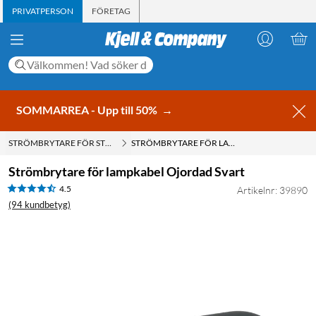
PRIVATPERSON
FÖRETAG
SOMMARREA - Upp till 50%
→
STRÖMBRYTARE FÖR STARKSTRÖM
STRÖMBRYTARE FÖR LAMPKABEL OJORDAD SVART
Strömbrytare för lampkabel Ojordad Svart
4.5
Artikelnr: 39890
(94 kundbetyg)