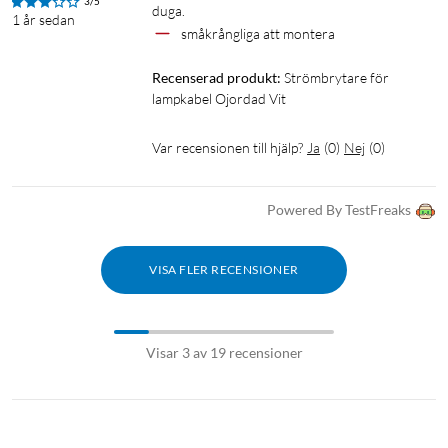
3/5
duga.
1 år sedan
småkrångliga att montera
Recenserad produkt:
Strömbrytare för 
lampkabel Ojordad Vit
Var recensionen till hjälp?
Ja
(
0
)
Nej
(
0
)
Powered By TestFreaks
VISA FLER RECENSIONER
Visar 3 av 19 recensioner