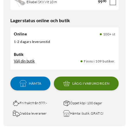
99
90
Elkabel SKX Vit 10 m
Lagerstatus online och butik
Online
100+ st
1-2 dagars leveranstid
Butik
Välj din butik
Finns i 109 butiker.
HÄMTA
LÄGG I VARUKORGEN
Fri frakt från 599:-
Öppet köp i 100 dagar
Snabba leveranser
Hämta i butik, GRATIS!