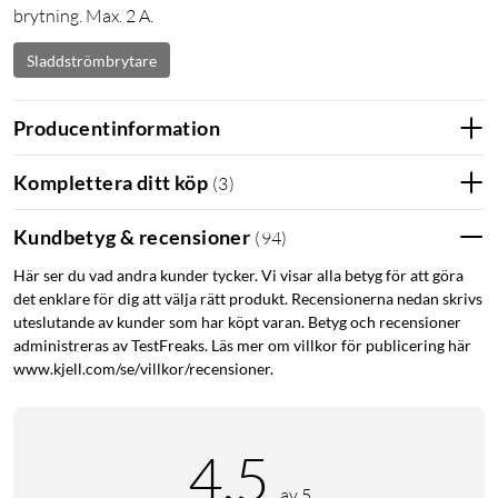
brytning. Max. 2 A.
Sladdströmbrytare
Producentinformation
Komplettera ditt köp
(
3
)
Kundbetyg & recensioner
(
94
)
Här ser du vad andra kunder tycker. Vi visar alla betyg för att göra
det enklare för dig att välja rätt produkt. Recensionerna nedan skrivs
uteslutande av kunder som har köpt varan. Betyg och recensioner
administreras av TestFreaks. Läs mer om villkor för publicering här
www.kjell.com/se/villkor/recensioner.
4.5
av 5