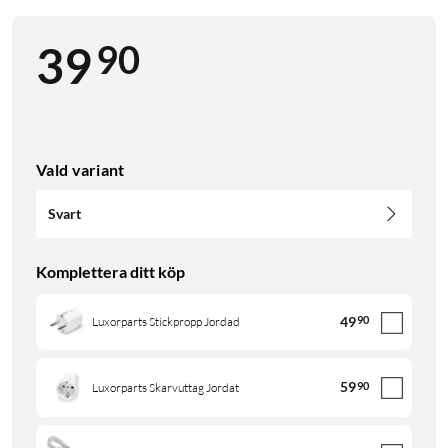
90
39
Vald variant
Svart
Komplettera ditt köp
49
90
Luxorparts Stickpropp Jordad
59
90
Luxorparts Skarvuttag Jordat