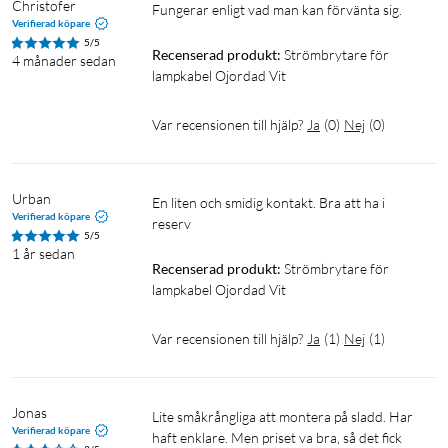
Christofer
Fungerar enligt vad man kan förvänta sig. 
Verifierad köpare
5/5
Recenserad produkt:
Strömbrytare för 
4 månader sedan
lampkabel Ojordad Vit
Var recensionen till hjälp?
Ja
(
0
)
Nej
(
0
)
Urban
En liten och smidig kontakt. Bra att ha i 
Verifierad köpare
reserv 
5/5
1 år sedan
Recenserad produkt:
Strömbrytare för 
lampkabel Ojordad Vit
Var recensionen till hjälp?
Ja
(
1
)
Nej
(
1
)
Jonas
Lite småkrångliga att montera på sladd. Har 
Verifierad köpare
haft enklare. Men priset va bra, så det fick 