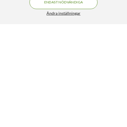
ENDAST NÖDVÄNDIGA
Ändra inställningar
Strömbrytare för lampkabel Ojordad Svart
39:90
4.5/5
HÄMTA
LÄGG I VARUKORGEN
Senast visade
24% RABATT
9
3