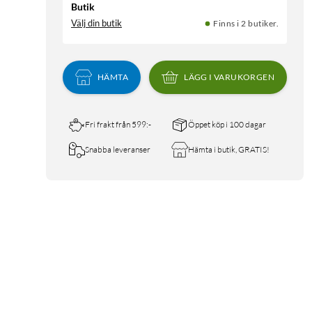
Butik
Välj din butik
Finns i 2 butiker.
HÄMTA
LÄGG I VARUKORGEN
Fri frakt från 599:-
Öppet köp i 100 dagar
Snabba leveranser
Hämta i butik, GRATIS!