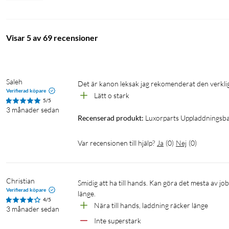
Skruvdragare med bits
Miniskruvdragare
Mejsel
Visar 5 av 69 recensioner
Saleh
Det är kanon leksak jag rekomenderat den verkli
Verifierad köpare
Lätt o stark 
5/5
3 månader sedan
Recenserad produkt:
Luxorparts Uppladdningsb
Var recensionen till hjälp?
Ja
(
0
)
Nej
(
0
)
Christian
Smidig att ha till hands. Kan göra det mesta av jobben, men inte så stark. Ändå starkare än man tror. Laddningen räcker 
Verifierad köpare
länge.
4/5
Nära till hands, laddning räcker länge
3 månader sedan
Inte superstark