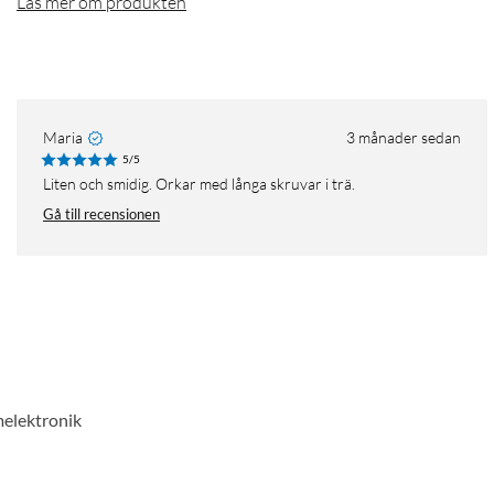
Läs mer om produkten
Maria
3 månader sedan
5/5
Liten och smidig. Orkar med långa skruvar i trä.
Gå till recensionen
emelektronik