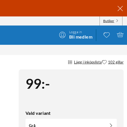
Butiker
Logga in
Bli medlem
Lägg i inköpslista
102 gillar
99
:
-
Vald variant
Grå