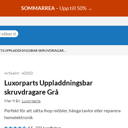
SOMMARREA
– Upp till 50% →
LUXORPARTS UPPLADDNINGSBAR SKRUVDRAGARE GRÅ
Artikelnr: 40800
Luxorparts Uppladdningsbar
skruvdragare Grå
Mer från:
Luxorparts
Perfekt för att sätta ihop möbler, hänga tavlor eller reparera
hemelektronik