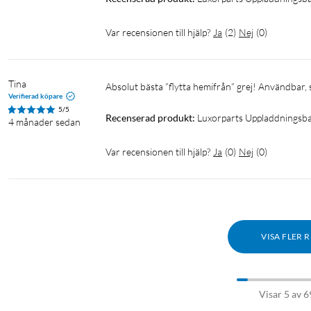
Var recensionen till hjälp?
Ja
(
2
)
Nej
(
0
)
Tina
Absolut bästa ”flytta hemifrån” grej! Användbar, s
Verifierad köpare
5/5
Recenserad produkt:
Luxorparts Uppladdningsb
4 månader sedan
Var recensionen till hjälp?
Ja
(
0
)
Nej
(
0
)
VISA FLER 
Visar 5 av 6