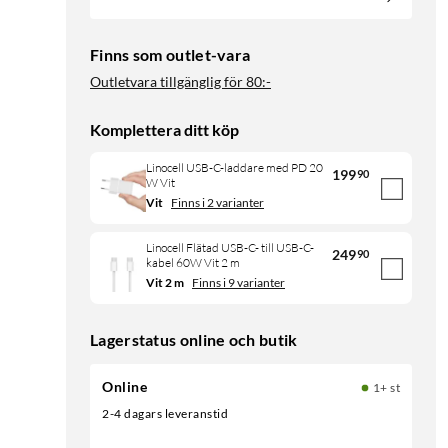
Finns som outlet-vara
Outletvara tillgänglig för
80:-
Komplettera ditt köp
Linocell USB-C-laddare med PD 20
199
90
W Vit
Vit
Finns i 2 varianter
Linocell Flätad USB-C- till USB-C-
249
90
kabel 60W Vit 2 m
Vit 2 m
Finns i 9 varianter
Lagerstatus online och butik
Online
1+ st
2-4 dagars leveranstid