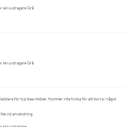
ar skruvdragare Grå
ar skruvdragare Grå
laddare för typ Ikea möbler. Kommer inte funka för att borra i något. 
 lite vid användning
ar skruvdragare