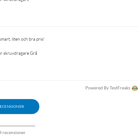
mart, liten och bra pris!
ar skruvdragare Grå
Powered By TestFreaks
RECENSIONER
9 recensioner