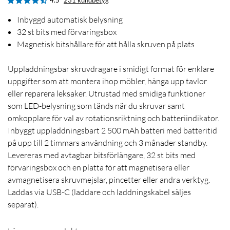
4.5
231 kundbetyg
Inbyggd automatisk belysning
32 st bits med förvaringsbox
Magnetisk bitshållare för att hålla skruven på plats
Uppladdningsbar skruvdragare i smidigt format för enklare
uppgifter som att montera ihop möbler, hänga upp tavlor
eller reparera leksaker. Utrustad med smidiga funktioner
som LED-belysning som tänds när du skruvar samt
omkopplare för val av rotationsriktning och batteriindikator.
Inbyggt uppladdningsbart 2 500 mAh batteri med batteritid
på upp till 2 timmars användning och 3 månader standby.
Levereras med avtagbar bitsförlängare, 32 st bits med
förvaringsbox och en platta för att magnetisera eller
avmagnetisera skruvmejslar, pincetter eller andra verktyg.
Laddas via USB-C (laddare och laddningskabel säljes
separat).