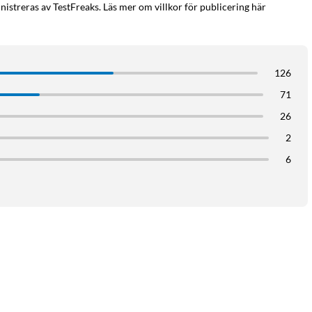
as.
istreras av TestFreaks. Läs mer om villkor för publicering här
126
71
26
2
6