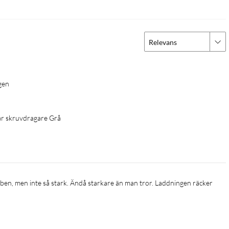
Relevans
gen 
ar skruvdragare Grå