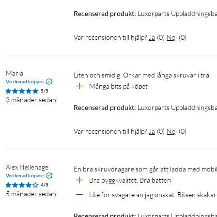
Recenserad produkt:
Luxorparts Uppladdningsb
Var recensionen till hjälp?
Ja
(
0
)
Nej
(
0
)
Maria
Liten och smidig. Orkar med långa skruvar i trä.
Verifierad köpare
Många bits på köpet 
5/5
3 månader sedan
Recenserad produkt:
Luxorparts Uppladdningsb
Var recensionen till hjälp?
Ja
(
0
)
Nej
(
0
)
Alex Hellehage
En bra skruvdragare som går att ladda med mobil
Verifierad köpare
Bra byggkvalitet, Bra batteri
4/5
5 månader sedan
Lite för svagare än jag önskat, Bitsen skakar
Recenserad produkt:
Luxorparts Uppladdningsb