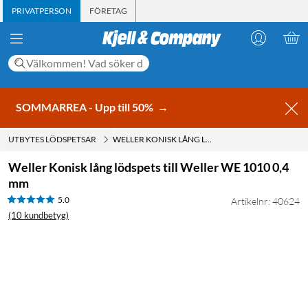
PRIVATPERSON
FÖRETAG
SOMMARREA - Upp till 50%
→
UTBYTES LÖDSPETSAR
WELLER KONISK LÅNG LÖDSPETS TILL WELLER WE 1010 0,4 MM
Weller Konisk lång lödspets till Weller WE 1010 0,4
mm
5.0
Artikelnr: 40624
(10 kundbetyg)