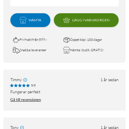
HÄMTA
LÄGG I VARUKORGEN
Fri frakt från 599:-
Öppet köp i 100 dagar
Snabba leveranser
Hämta i butik, GRATIS!
Timmy
1 år sedan
5/5
Fungerar perfekt
Gå till recensionen
Tony
1 år sedan