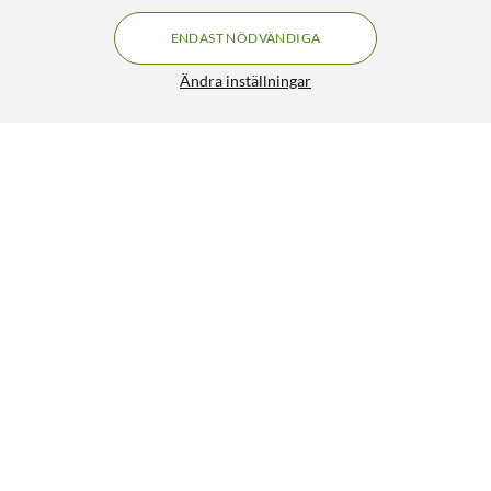
ENDAST NÖDVÄNDIGA
Ändra inställningar
Weller Konisk lång lödspets till Weller WE 1010 0,4 mm
139:90
5/5
HÄMTA
LÄGG I VARUKORGEN
Liknande produkter