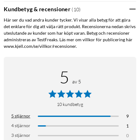
Kundbetyg & recensioner
(
10
)
Här ser du vad andra kunder tycker. Vi visar alla betyg för att göra
det enklare för dig att välja rätt produkt. Recensionerna nedan skrivs
uteslutande av kunder som har köpt varan. Betyg och recensioner
administreras av TestFreaks. Läs mer om villkor för publicering här
www.kjell.com/se/villkor/recensioner.
5
av 5
10
kundbetyg
5 stjärnor
9
4 stjärnor
1
3 stjärnor
0