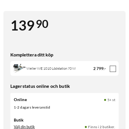
90
139
Komplettera ditt köp
2 799
:
-
Weller WE 1010 Lödstation 70 W
Lagerstatus online och butik
Online
5+ st
1-2 dagars leveranstid
Butik
Välj din butik
Finns i 2 butiker.