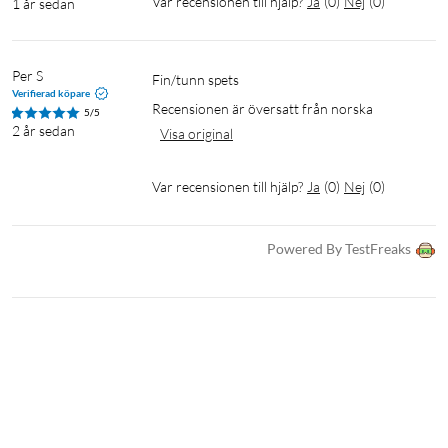
Var recensionen till hjälp?
Ja
(
0
)
Nej
(
0
)
1 år sedan
Per S
Fin/tunn spets
Verifierad köpare
Recensionen är översatt från norska
5/5
2 år sedan
Visa original
Var recensionen till hjälp?
Ja
(
0
)
Nej
(
0
)
Powered By TestFreaks