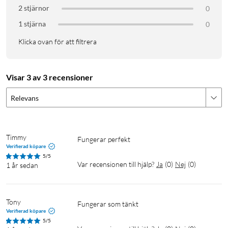
2 stjärnor
0
1 stjärna
0
Klicka ovan för att filtrera
Visar 3 av 3 recensioner
Relevans
Timmy
Fungerar perfekt
Verifierad köpare
5/5
Var recensionen till hjälp?
Ja
(
0
)
Nej
(
0
)
1 år sedan
Tony
Fungerar som tänkt
Verifierad köpare
5/5