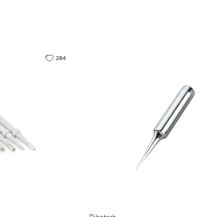
284
Dibotech