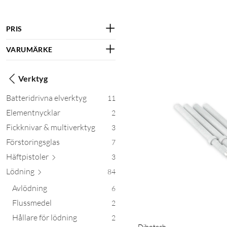
PRIS
VARUMÄRKE
Verktyg
Batteridrivna elverktyg
11
Elementnycklar
2
Fickknivar & multiverktyg
3
Förstoringsglas
7
Häftpis
toler
3
Lödning
84
Avlödning
6
Flussmedel
2
Hållare för lödning
2
Dibotech