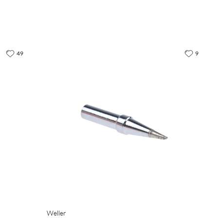
49
9
Weller