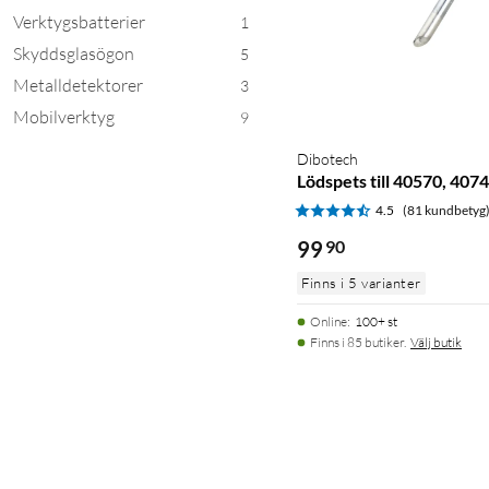
Verktygsbatterier
1
Skyddsglasögon
5
Metalldetektorer
3
Mobilverktyg
9
Dibotech
Lödspets till 40570, 40
4.5
(81 kundbetyg
99
90
Finns i 5 varianter
Online
:
100+ st
Finns i 85 butiker.
Välj butik