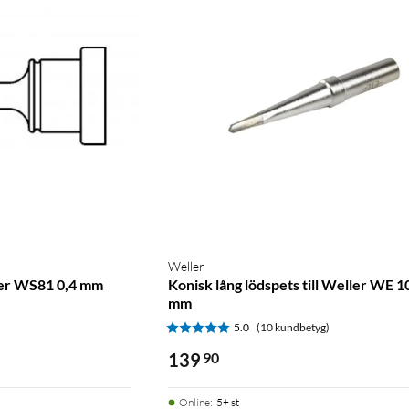
Weller
ller WS81 0,4 mm
Konisk lång lödspets till Weller WE 1
mm
5.0
(10 kundbetyg)
139
90
Online
:
5+ st