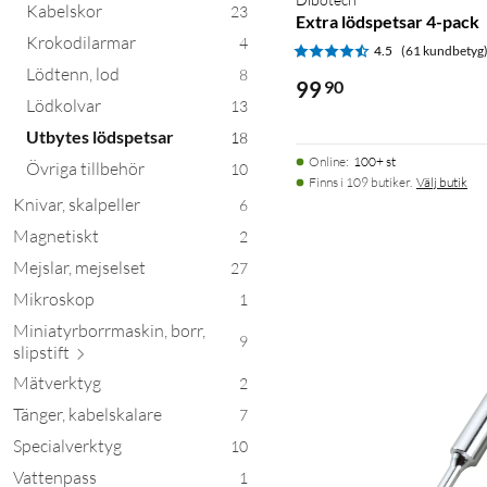
Kabelskor
23
Extra lödspetsar 4-pack
Krokodilarmar
4
4.5
(61 kundbetyg
Lödtenn, lod
8
99
90
Lödkolvar
13
Utbytes lödspetsar
18
Online
:
100+ st
Övriga tillbehör
10
Finns i 109 butiker.
Välj butik
Knivar, skalpeller
6
Magnetiskt
2
Mejslar, mejselset
27
Mikroskop
1
Miniatyrborrmaskin, borr,
9
slip
stift
Mätverktyg
2
Tänger, kabelskalare
7
Specialverktyg
10
Vattenpass
1