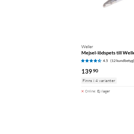
Weller
Mejsel-lödspets till We
4.5
(12 kundbetyg
139
90
Finns i 4 varianter
Online
:
Ej i lager