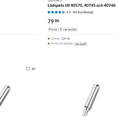
Lödspets till 40570, 40745 och 4074
)
4.5
(81 kundbetyg)
79
90
Finns i 5 varianter
Online
:
20+ st
Finns i 36 butiker.
Välj butik
40