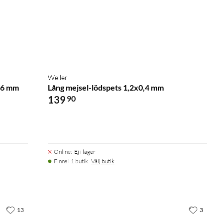
Weller
1,6 mm
Lång mejsel-lödspets 1,2x0,4 mm
139
90
Online
:
Ej i lager
Finns i 1 butik.
Välj butik
13
3