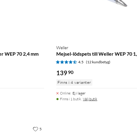
Weller
ller WEP 70 2,4 mm
Mejsel-lödspets till Weller WEP 70 
)
4.5
(12 kundbetyg)
139
90
Finns i 4 varianter
Online
:
Ej i lager
Finns i 1 butik.
Välj butik
5