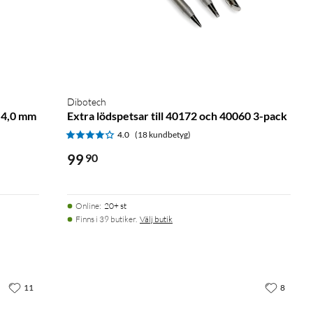
Dibotech
6 4,0 mm
Extra lödspetsar till 40172 och 40060 3-pack
4.0
(18 kundbetyg)
99
90
Online
:
20+ st
Finns i 39 butiker.
Välj butik
11
8