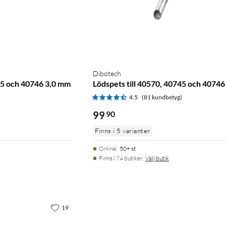
Dibotech
745 och 40746 3,0 mm
Lödspets till 40570, 40745 och 4074
)
4.5
(81 kundbetyg)
99
90
Finns i 5 varianter
Online
:
50+ st
Finns i 74 butiker.
Välj butik
19