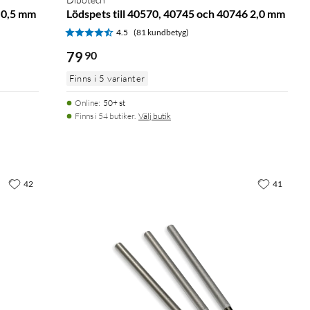
6 0,5 mm
Lödspets till 40570, 40745 och 40746 2,0 mm
4.5
(81 kundbetyg)
79
90
Finns i 5 varianter
Online
:
50+ st
Finns i 54 butiker.
Välj butik
42
41