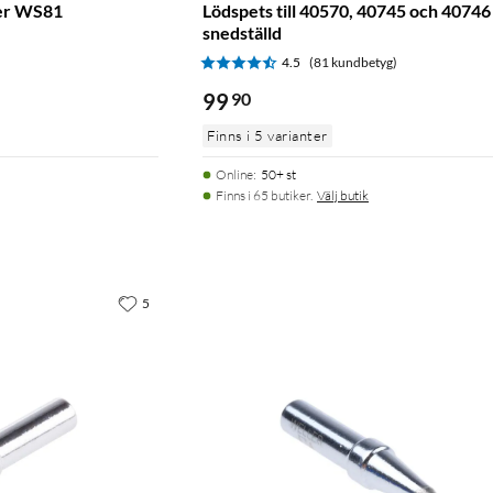
ler WS81
Lödspets till 40570, 40745 och 40746 
snedställd
4.5
(81 kundbetyg)
99
90
Finns i 5 varianter
Online
:
50+ st
Finns i 65 butiker.
Välj butik
5