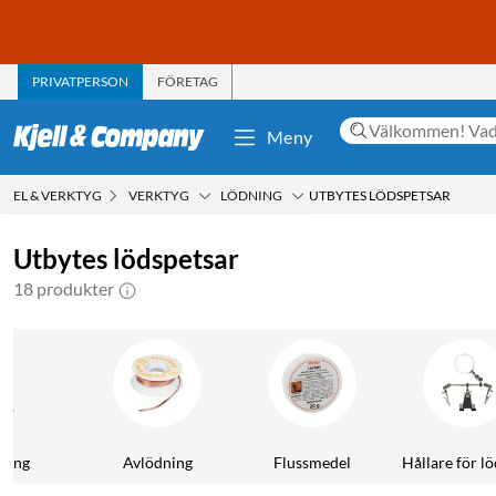
PRIVATPERSON
FÖRETAG
Meny
EL & VERKTYG
VERKTYG
LÖDNING
UTBYTES LÖDSPETSAR
Utbytes lödspetsar
18 produkter
ning
Avlödning
Flussmedel
Hållare för l