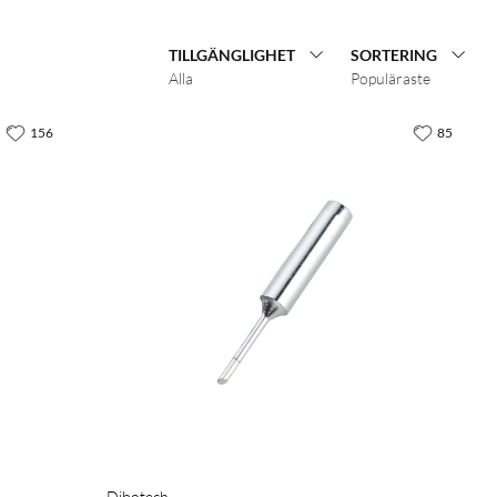
TILLGÄNGLIGHET
SORTERING
Alla
Populäraste
156
85
Dibotech