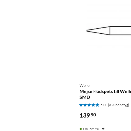
Weller
Mejsel-lödspets till We
SMD
5.0
(3 kundbetyg)
139
90
Online
:
20+ st