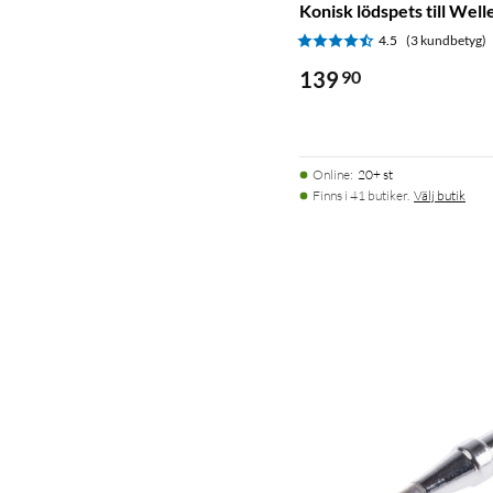
Konisk lödspets till Wel
4.5
(3 kundbetyg)
139
90
Online
:
20+ st
Finns i 41 butiker.
Välj butik