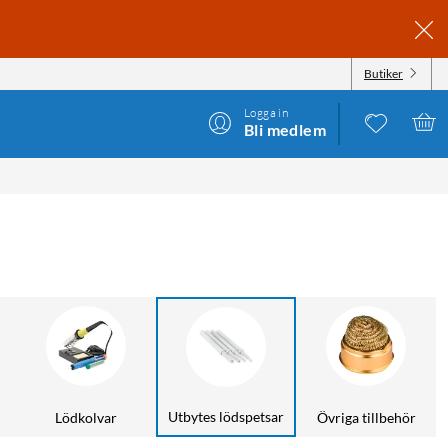
Butiker
Logga in
Bli medlem
Utbytes lödspetsar
Lödkolvar
Övriga tillbehör