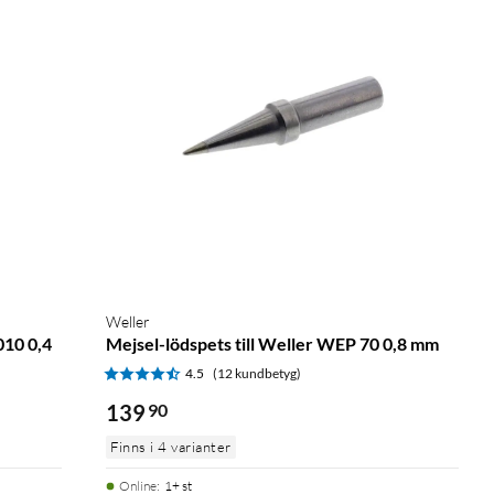
Weller
010 0,4
Mejsel-lödspets till Weller WEP 70 0,8 mm
4.5
(12 kundbetyg)
139
90
Finns i 4 varianter
Online
:
1+ st