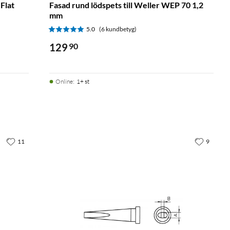
Flat
Fasad rund lödspets till Weller WEP 70 1,2
mm
5.0
(6 kundbetyg)
129
90
Online
:
1+ st
11
9