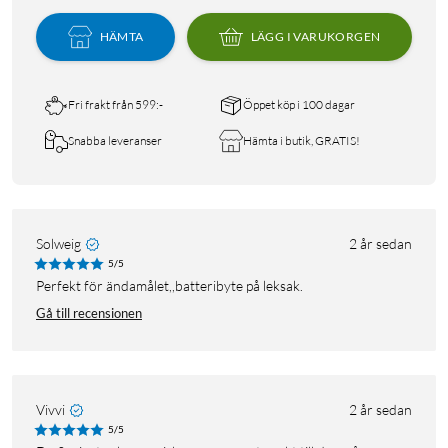
HÄMTA
LÄGG I VARUKORGEN
Fri frakt från 599:-
Öppet köp i 100 dagar
Snabba leveranser
Hämta i butik, GRATIS!
Solweig
2 år sedan
5/5
Perfekt för ändamålet,,batteribyte på leksak.
Gå till recensionen
Vivvi
2 år sedan
5/5