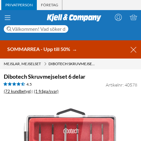
PRIVATPERSON
FÖRETAG
SOMMARREA - Upp till 50%
→
MEJSLAR, MEJSELSET
DIBOTECH SKRUVMEJSELSET 6 DELAR
Dibotech Skruvmejselset 6 delar
4.5
Artikelnr: 40578
(72 kundbetyg)
(1 fråga/svar)
|