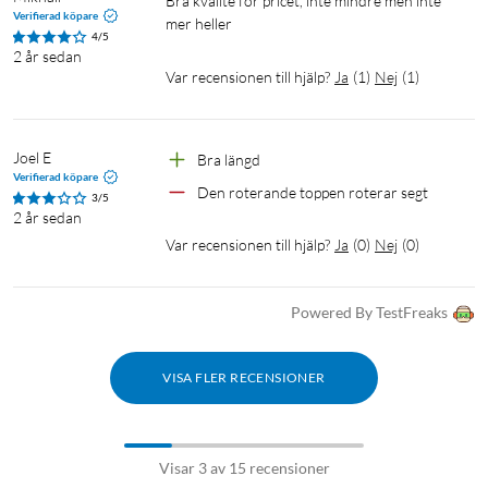
bra kvalité för pricet, inte mindre men inte 
Verifierad köpare
mer heller
4/5
2 år sedan
Var recensionen till hjälp?
Ja
(
1
)
Nej
(
1
)
Joel E
Bra längd
Verifierad köpare
Den roterande toppen roterar segt
3/5
2 år sedan
Var recensionen till hjälp?
Ja
(
0
)
Nej
(
0
)
Powered By TestFreaks
VISA FLER RECENSIONER
Visar 3 av 15 recensioner