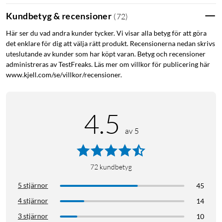
Kundbetyg & recensioner
(
72
)
Här ser du vad andra kunder tycker. Vi visar alla betyg för att göra
det enklare för dig att välja rätt produkt. Recensionerna nedan skrivs
uteslutande av kunder som har köpt varan. Betyg och recensioner
administreras av TestFreaks. Läs mer om villkor för publicering här
www.kjell.com/se/villkor/recensioner.
4.5
av 5
72
kundbetyg
5 stjärnor
45
4 stjärnor
14
3 stjärnor
10