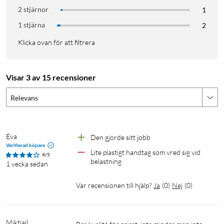
2 stjärnor
1
1 stjärna
2
Klicka ovan för att filtrera
Visar 3 av 15 recensioner
Relevans
Eva
Den gjorde sitt jobb
Verifierad köpare
Lite plastigt handtag som vred sig vid 
4/5
belastning 
1 vecka sedan
Var recensionen till hjälp?
Ja
(
0
)
Nej
(
0
)
Mikhail