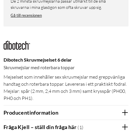
De 2 minsta skruvmejslarna passar utmärkt till de små
skruvarna i mina glasögon som ofta skruvar upp sig.
Gå till recensionen
Dibotech Skruvmejselset 6 delar
Skruvmejslar med roterbara toppar
Mejselset som innehåller sex skruvmejslar med greppvänliga
handtag och roterbara toppar. Levereras i ett praktiskt fodral.
Mejslar: spår (2 mm, 2,4 mm och 3 mm) samt krysspår (PH00,
PH0 och PH1).
Producentinformation
Fråga Kjell – ställ din fråga här
(
1
)