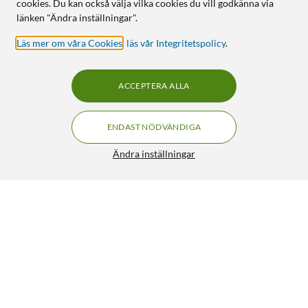
cookies. Du kan också välja vilka cookies du vill godkänna via
länken "Ändra inställningar".
Läs mer om våra Cookies
,
läs vår Integritetspolicy
.
ACCEPTERA ALLA
ENDAST NÖDVÄNDIGA
Ändra inställningar
Dibotech Skruvmejselset 6 delar
129:90
4.5/5
HÄMTA
LÄGG I VARUKORGEN