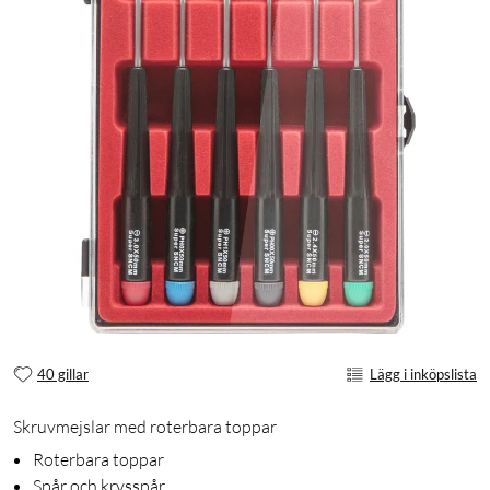
40 gillar
Lägg i inköpslista
Skruvmejslar med roterbara toppar
Roterbara toppar
Spår och krysspår