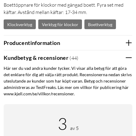
Boettöppnare för klockor med gängad boett. Fyra set med
käftar. Avstånd mellan käftar: 17-34 mm.
Klockverktyg
Verktyg för klockor
Boettverktyg
Producentinformation
Kundbetyg & recensioner
(
44
)
Här ser du vad andra kunder tycker. Vi visar alla betyg för att göra
det enklare för dig att välja rätt produkt. Recensionerna nedan skrivs
uteslutande av kunder som har köpt varan. Betyg och recensioner
administreras av TestFreaks. Läs mer om villkor för publicering här
www.kjell.com/se/villkor/recensioner.
3
av 5