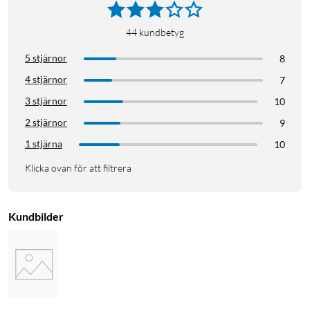
44
kundbetyg
5 stjärnor
8
4 stjärnor
7
3 stjärnor
10
2 stjärnor
9
1 stjärna
10
Klicka ovan för att filtrera
Kundbilder