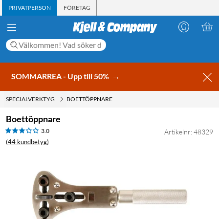
PRIVATPERSON
FÖRETAG
SOMMARREA - Upp till 50%
→
SPECIALVERKTYG
BOETTÖPPNARE
Boettöppnare
3.0
Artikelnr: 48329
(44 kundbetyg)