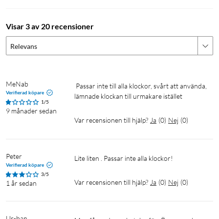
Visar 3 av 20 recensioner
Relevans
MeNab
 passar inte till alla klockor, svårt att använda, 
Verifierad köpare
lämnade klockan till urmakare istället
1/5
9 månader sedan
Var recensionen till hjälp?
Ja
(
0
)
Nej
(
0
)
Peter
Lite liten . Passar inte alla klockor!
Verifierad köpare
3/5
Var recensionen till hjälp?
Ja
(
0
)
Nej
(
0
)
1 år sedan
Ur-ban