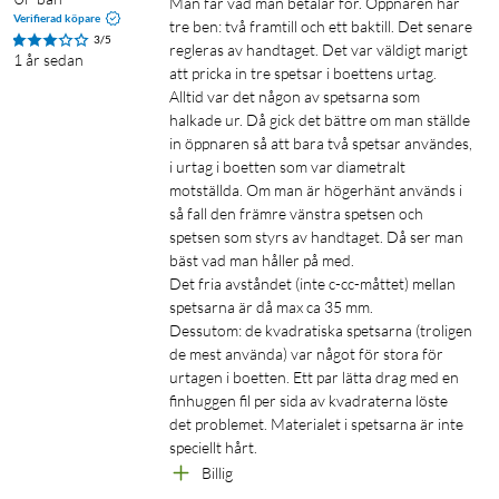
Man får vad man betalar för. Öppnaren har 
Verifierad köpare
tre ben: två framtill och ett baktill. Det senare 
3/5
regleras av handtaget. Det var väldigt marigt 
1 år sedan
att pricka in tre spetsar i boettens urtag. 
Alltid var det någon av spetsarna som 
halkade ur. Då gick det bättre om man ställde 
in öppnaren så att bara två spetsar användes, 
i urtag i boetten som var diametralt 
motställda. Om man är högerhänt används i 
så fall den främre vänstra spetsen och 
spetsen som styrs av handtaget. Då ser man 
bäst vad man håller på med.

Det fria avståndet (inte c-cc-måttet) mellan 
spetsarna är då max ca 35 mm.

Dessutom: de kvadratiska spetsarna (troligen 
de mest använda) var något för stora för 
urtagen i boetten. Ett par lätta drag med en 
finhuggen fil per sida av kvadraterna löste 
det problemet. Materialet i spetsarna är inte 
speciellt hårt.
Billig