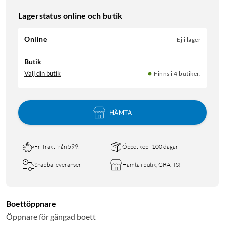
Lagerstatus online och butik
Online
Ej i lager
Butik
Välj din butik
Finns i 4 butiker.
HÄMTA
Fri frakt från 599:-
Öppet köp i 100 dagar
Snabba leveranser
Hämta i butik, GRATIS!
Boettöppnare
Öppnare för gängad boett