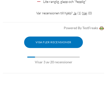
Lite ranglig, glapp och "fepplig"
Var recensionen till hjälp?
Ja
(
1
)
Nej
(
0
)
Powered By TestFreaks
VISA FLER RECENSIONER
Visar 3 av 20 recensioner