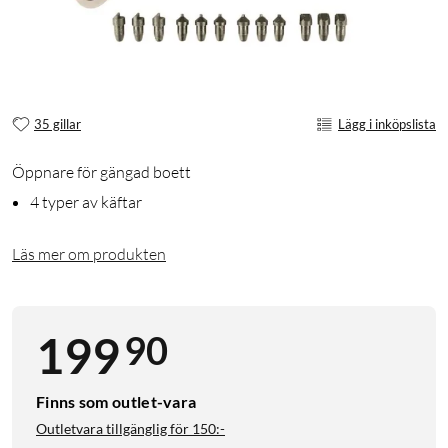
35 gillar
Lägg i inköpslista
Öppnare för gängad boett
4 typer av käftar
Läs mer om produkten
90
199
Finns som outlet-vara
Outletvara tillgänglig för
150:-