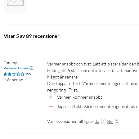
Visar 5 av 89 recensioner
Tommy
Värmer snabbt och tyst. Lätt att placera där den behövs.

Verifierad köpare
Hade gett  5 stars om det inte var för att manöve
2/5
Något år senare:

1 år sedan
Den tappar effekt. Värmeelementet igensatt av da
rengöring,  Trist.
Värmen kommer snabbt
Tappar effekt. Värmeelementet igensatt av d
Var recensionen till hjälp?
Ja
(
7
)
Nej
(
1
)