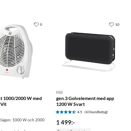
0
10
Mill
kt 1000/2000 W med
gen.3 Golvelement med app
 Vit
1200 W Svart
4.5
(43 kundbetyg)
ktlägen: 1000 W och 2000
1 499
:
-