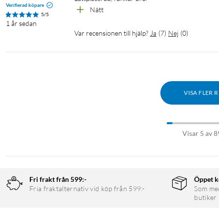
Verifierad köpare
Nätt
5/5
1 år sedan
Var recensionen till hjälp?
Ja
(
7
)
Nej
(
0
)
VISA FLER 
Visar 5 av 8
Fri frakt från 599:-
Öppet k
Fria fraktalternativ vid köp från 599:-
Som medl
butiker