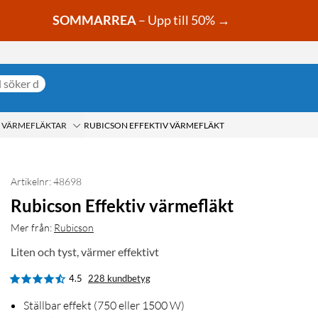
SOMMARREA
– Upp till 50% →
VÄRMEFLÄKTAR
RUBICSON EFFEKTIV VÄRMEFLÄKT
Artikelnr: 48698
Rubicson Effektiv värmefläkt
Mer från:
Rubicson
Liten och tyst, värmer effektivt
4.5
228 kundbetyg
Ställbar effekt (750 eller 1500 W)