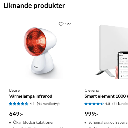
Liknande produkter
127
Beurer
Cleverio
Värmelampa infraröd
Smart element 1000
4.5
(41 kundbetyg)
4.5
(74 kundb
649
:
-
999
:
-
Ökar blodcirkulationen
Schemalägg och spara 