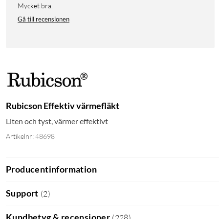
Mycket bra.
Gå till recensionen
Rubicson Effektiv värmefläkt
Liten och tyst, värmer effektivt
Artikelnr: 48698
Producentinformation
Support
(
2
)
Kundbetyg & recensioner
(
228
)