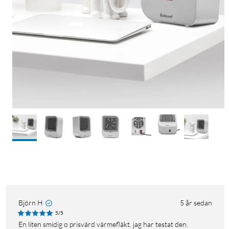
Björn H
5 år sedan
5/5
En liten smidig o prisvärd värmefläkt. jag har testat den.