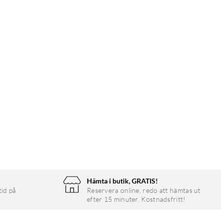
Hämta i butik, GRATIS!
tid på
Reservera online, redo att hämtas ut
efter 15 minuter. Kostnadsfritt!