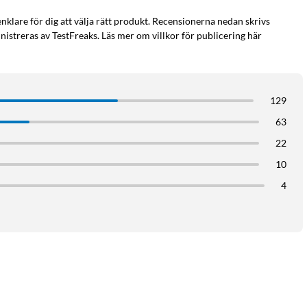
enklare för dig att välja rätt produkt. Recensionerna nedan skrivs
istreras av TestFreaks. Läs mer om villkor för publicering här
129
63
22
10
4