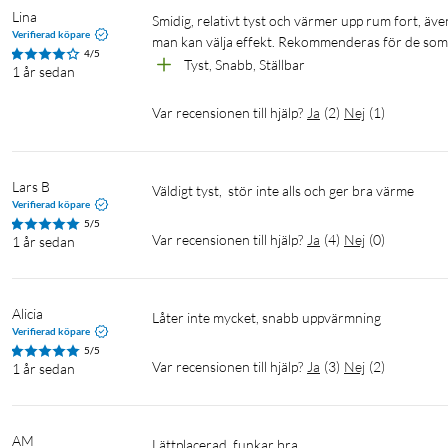
Lina
Smidig, relativt tyst och värmer upp rum fort, även på lägre inställningen. Bra med bred för att anpassa värmen utöver att 
Verifierad köpare
man kan välja effekt. Rekommenderas för de som 
4/5
Tyst, Snabb, Ställbar 
1 år sedan
Var recensionen till hjälp?
Ja
(
2
)
Nej
(
1
)
Lars B
Väldigt tyst,  stör inte alls och ger bra värme 
Verifierad köpare
5/5
Var recensionen till hjälp?
Ja
(
4
)
Nej
(
0
)
1 år sedan
Alicia
Låter inte mycket, snabb uppvärmning
Verifierad köpare
5/5
Var recensionen till hjälp?
Ja
(
3
)
Nej
(
2
)
1 år sedan
AM
Lättplacerad, funkar bra.