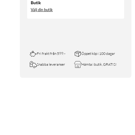
Butik
Välj din butik
Fri frakt från 599:-
Öppet köp i 100 dagar
Snabba leveranser
Hämta i butik, GRATIS!