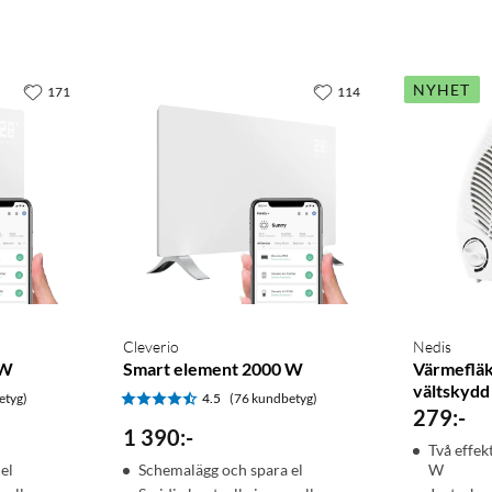
NYHET
171
114
Cleverio
Nedis
 W
Smart element 2000 W
Värmeflä
vältskydd
etyg)
4.5
(76 kundbetyg)
279
:
-
1 390
:
-
Två effe
el
Schemalägg och spara el
W