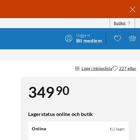
Butiker
Logga in
Bli medlem
Lägg i inköpslista
227 gillar
90
349
Lagerstatus online och butik
Online
Ej i lager