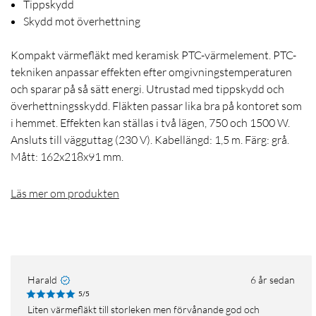
Tippskydd
Skydd mot överhettning
Kompakt värmefläkt med keramisk PTC-värmelement. PTC-
tekniken anpassar effekten efter omgivningstemperaturen
och sparar på så sätt energi. Utrustad med tippskydd och
överhettningsskydd. Fläkten passar lika bra på kontoret som
i hemmet. Effekten kan ställas i två lägen, 750 och 1500 W.
Ansluts till vägguttag (230 V). Kabellängd: 1,5 m. Färg: grå.
Mått: 162x218x91 mm.
Läs mer om produkten
Harald
6 år sedan
5/5
Liten värmefläkt till storleken men förvånande god och