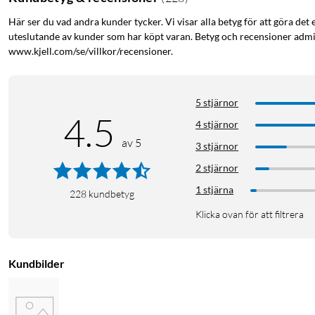
Här ser du vad andra kunder tycker. Vi visar alla betyg för att göra det 
uteslutande av kunder som har köpt varan. Betyg och recensioner admin
www.kjell.com/se/villkor/recensioner.
5 stjärnor
4.5
4 stjärnor
av 5
3 stjärnor
2 stjärnor
1 stjärna
228
kundbetyg
Klicka ovan för att filtrera
Kundbilder