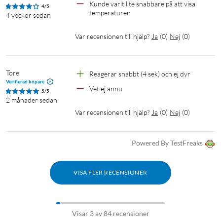
Kunde varit lite snabbare på att visa 
4/5
temperaturen
4 veckor sedan
Var recensionen till hjälp?
Ja
(
0
)
Nej
(
0
)
Tore
Reagerar snabbt (4 sek) och ej dyr
Verifierad köpare
Vet ej ännu
5/5
2 månader sedan
Var recensionen till hjälp?
Ja
(
0
)
Nej
(
0
)
Powered By TestFreaks
VISA FLER RECENSIONER
Visar 3 av 84 recensioner