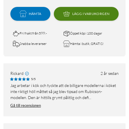
HÄMTA
LÄGG I VARUKORGEN
Fri frakt från 599:-
Öppet köp i 100 dagar
Snabba leveranser
Hämta i butik, GRATIS!
Rickard
2 år sedan
5/5
Jag arbetar i kök och tyckte att de billigare modellerna i köket
inte riktigt höll måttet så jag blev tipsad om Rubicson-
modellen. Den är hittills grymt pålitlig och defi...
Gå till recensionen