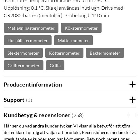
10 minuter. Temperaturområde: -30 °C till 250 °C.
Upplösning: 0,1 °C. Ska ej användas inuti ugn. Drivs med
CR2032-batteri (medföljer). Probelängd: 110 mm.
Matlagningstermometer
Kökstermometer
Hushållstermometer
Mattermometer
Stektermometer
Köttermometer
Baktermometer
Grilltermometer
Grilla
Producentinformation
Support
(
1
)
Kundbetyg & recensioner
(
258
)
Här ser du vad andra kunder tycker. Vi visar alla betyg för att göra
det enklare för dig att välja rätt produkt. Recensionerna nedan skrivs
uteslutande av kunder som har köpt varan. Betyg och recensioner