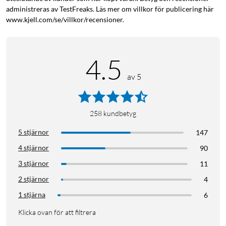
administreras av TestFreaks. Läs mer om villkor för publicering här
www.kjell.com/se/villkor/recensioner.
4.5
av 5
258
kundbetyg
5 stjärnor
147
4 stjärnor
90
3 stjärnor
11
2 stjärnor
4
1 stjärna
6
Klicka ovan för att filtrera