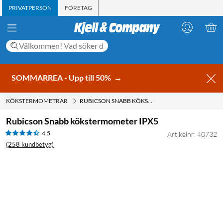
PRIVATPERSON
FÖRETAG
SOMMARREA - Upp till 50%
→
KÖKSTERMOMETRAR
RUBICSON SNABB KÖKSTERMOMETER IPX5
Rubicson Snabb kökstermometer IPX5
4.5
Artikelnr: 40732
(258 kundbetyg)