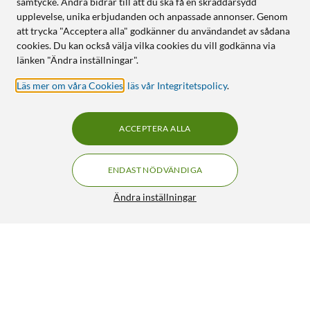
samtycke. Andra bidrar till att du ska få en skräddarsydd
upplevelse, unika erbjudanden och anpassade annonser. Genom
att trycka "Acceptera alla" godkänner du användandet av sådana
cookies. Du kan också välja vilka cookies du vill godkänna via
länken "Ändra inställningar".
Läs mer om våra Cookies
,
läs vår Integritetspolicy
.
ACCEPTERA ALLA
ENDAST NÖDVÄNDIGA
Ändra inställningar
Rubicson Snabb kökstermometer IPX5
299:90
4.5/5
HÄMTA
LÄGG I VARUKORGEN