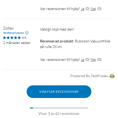
Var recensionen till hjälp?
Ja
(
0
)
Nej
(
0
)
Zoltan
Väldigt nöjd med den!
Verifierad köpare
5/5
Recenserad produkt:
Rubicson Vakuumfolie 
2 månader sedan
på rulle 28 cm
Var recensionen till hjälp?
Ja
(
0
)
Nej
(
0
)
Powered By TestFreaks
VISA FLER RECENSIONER
Visar 3 av 62 recensioner