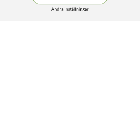
Ändra inställningar
Liknande produkter
146