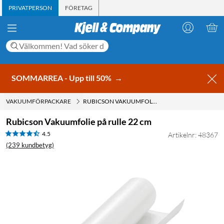
PRIVATPERSON
FÖRETAG
SOMMARREA - Upp till 50%
→
VAKUUMFÖRPACKARE
RUBICSON VAKUUMFOLIE PÅ RULLE 22 CM
Rubicson Vakuumfolie på rulle 22 cm
4.5
Artikelnr: 48367
(239 kundbetyg)