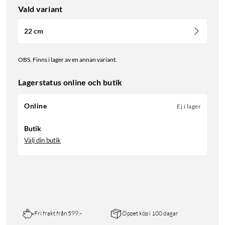
Vald variant
22 cm
OBS. Finns i lager av en annan variant.
Lagerstatus online och butik
Online
Ej i lager
Butik
Välj din butik
Fri frakt från 599:-
Öppet köp i 100 dagar