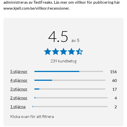
administreras av TestFreaks. Läs mer om villkor för publicering här
www.kjell.com/se/villkor/recensioner.
4.5
av 5
239
kundbetyg
5 stjärnor
156
4 stjärnor
60
3 stjärnor
17
2 stjärnor
4
1 stjärna
2
Klicka ovan för att filtrera