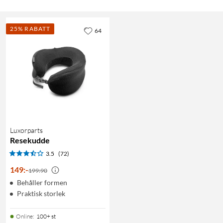
25% RABATT
64
Luxorparts
Resekudde
3.5
(72)
149
:
-
199:90
Behåller formen
Praktisk storlek
Online
:
100+ st