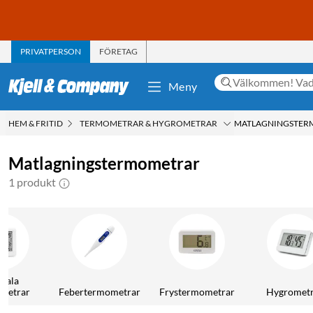
PRIVATPERSON
FÖRETAG
Meny
HEM & FRITID
TERMOMETRAR & HYGROMETRAR
MATLAGNINGSTER
Matlagningstermometrar
1 produkt
itala
metrar
Febertermometrar
Frystermometrar
Hygromet