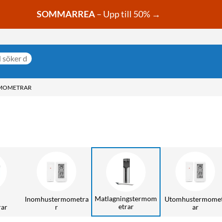
SOMMARREA
– Upp till 50% →
MOMETRAR
Matlagningstermom
Inomhustermometra
Utomhustermome
etrar
rar
r
ar