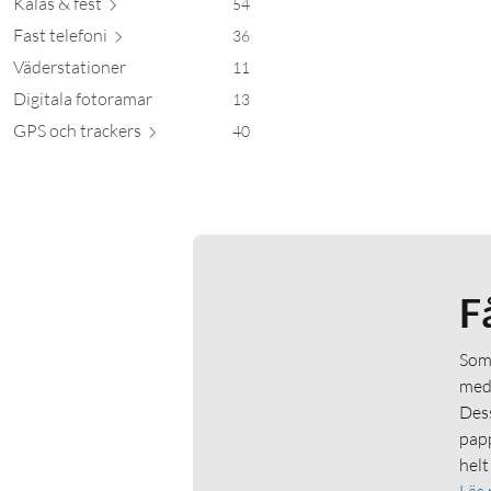
Kalas &
fest
54
Fast tel
efoni
36
Väderstationer
11
Digitala fotoramar
13
GPS och tra
ckers
40
F
Som 
medl
Dess
papp
helt
Läs