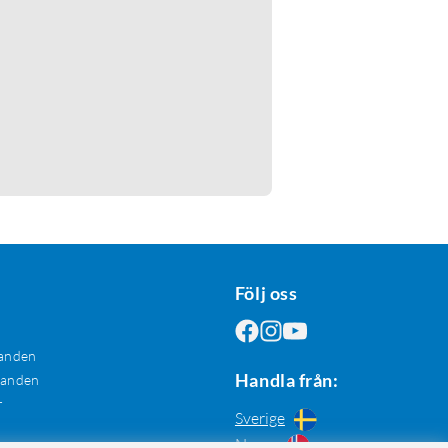
Följ oss
anden
Handla från:
danden
r
Sverige
Norge