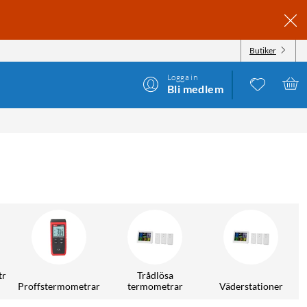
Butiker
Logga in
Bli medlem
tr
Trådlösa
Proffstermometrar
termometrar
Väderstationer