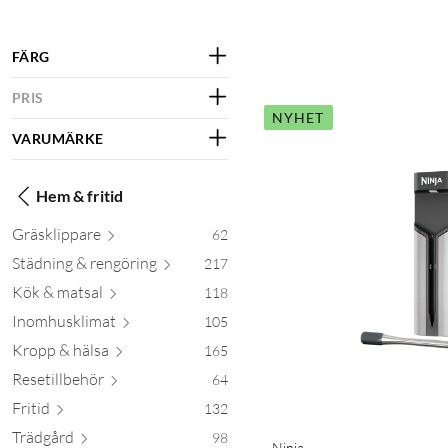
FÄRG
PRIS
NYHET
VARUMÄRKE
Hem & fritid
Gräskli
ppare
62
Städning & reng
öring
217
Kök & m
atsal
118
Inomhusk
limat
105
Kropp &
hälsa
165
Resetill
behör
64
Fritid
132
Trä
dgård
98
Ninja