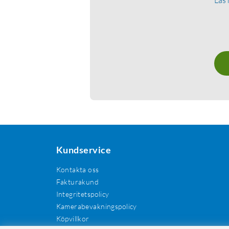
Kundservice
Kontakta oss
Fakturakund
Integritetspolicy
Kamerabevakningspolicy
Köpvillkor