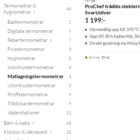
Termometrar &
ProChef trådlös stekte
48
hygrom
etrar
Svart/silver
1 199
:
-
Badtermometrar
2
Värmetålig upp till 370 °C
Digitala termometrar
7
Upp till 30 h batteritid, 5
Febertermom
etrar
7
Direkt guidning via Ninja
Frystermometrar
3
Hygrometrar
Online
:
5+ st
5
Inomhustermometrar
8
Matlagningstermometrar
1
Utomhustermometrar
9
Proffstermometrar
9
Trådlösa termometrar
9
Väderstationer
11
Barn &
baby
65
Klockor & räkn
everk
25