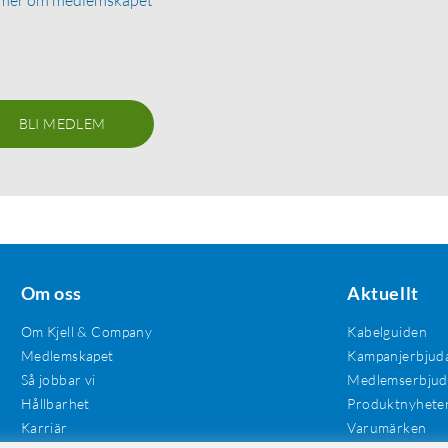
BLI MEDLEM
Om oss
Aktuellt
Om Kjell & Company
Kabelguiden
Medlemskapet
Kampanjerbjud
Så jobbar vi
Medlemserbju
Hållbarhet
Produktnyhete
Karriär
Varumärken