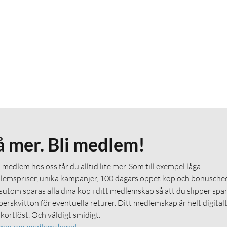
å mer. Bli medlem!
medlem hos oss får du alltid lite mer. Som till exempel låga
emspriser, unika kampanjer, 100 dagars öppet köp och bonuschec
utom sparas alla dina köp i ditt medlemskap så att du slipper spa
erskvitton för eventuella returer. Ditt medlemskap är helt digital
 kortlöst. Och väldigt smidigt.
 mer om medlemskapet