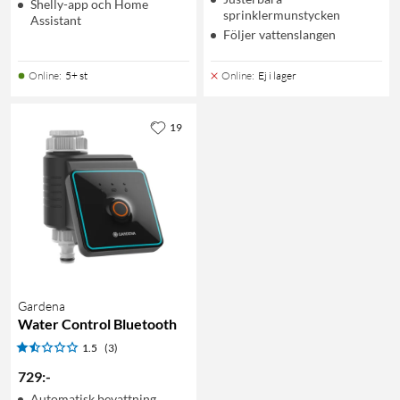
Shelly-app och Home
sprinklermunstycken
Assistant
Följer vattenslangen
Online
:
5+ st
Online
:
Ej i lager
19
Gardena
Water Control Bluetooth
1.5
(3)
729
:
-
Automatisk bevattning