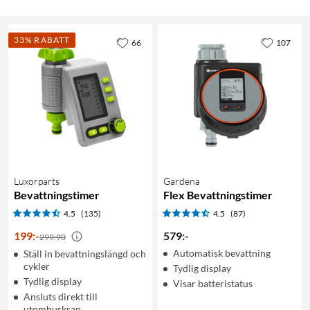
33% RABATT
66
107
Luxorparts
Gardena
Bevattningstimer
Flex Bevattningstimer
4.5
(135)
4.5
(87)
199
:
-
579
:
-
299:90
Automatisk bevattning
Ställ in bevattningslängd och
cykler
Tydlig display
Tydlig display
Visar batteristatus
Ansluts direkt till
utomhuskran