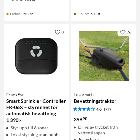
Online
:
20+ st
Online
:
50+ st
0
76
FrankEver
Luxorparts
Smart Sprinkler Controller
Bevattningstraktor
FK-06X – styrenhet för
4.0
(77)
automatisk bevattning
90
399
1 390
:
-
Drivs av trycket från
Styr upp till 6 zoner
vattenslangen
Lokal styrning utan hubb
Justerbara