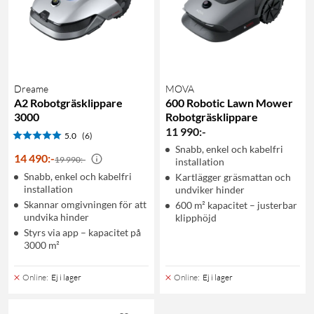
Dreame
MOVA
A2 Robotgräsklippare
600 Robotic Lawn Mower
3000
Robotgräsklippare
11 990
:
-
5.0
(6)
Snabb, enkel och kabelfri
14 490
:
-
19 990:-
installation
Snabb, enkel och kabelfri
Kartlägger gräsmattan och
installation
undviker hinder
Skannar omgivningen för att
600 m² kapacitet – justerbar
undvika hinder
klipphöjd
Styrs via app – kapacitet på
3000 m²
Online
:
Ej i lager
Online
:
Ej i lager