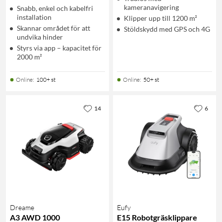
kameranavigering
Snabb, enkel och kabelfri
installation
Klipper upp till 1200 m²
Skannar området för att
Stöldskydd med GPS och 4G
undvika hinder
Styrs via app – kapacitet för
2000 m²
Online
:
100+ st
Online
:
50+ st
14
6
Dreame
Eufy
A3 AWD 1000
E15 Robotgräsklippare