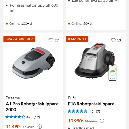
Låg bullernivå på 58 dB(A)
För gräsmattor upp till 600
m²
Online
:
100+ st
Online
:
50+ st
SPARA 4000KR
KAMPANJ
27
13
Dreame
Eufy
A1 Pro Robotgräsklippare
E18 Robotgräsklippare
2000
4.5
(7)
4.0
(12)
10 990
:
-
11 990:-
11 490
:
-
15 490:-
Trådlös med