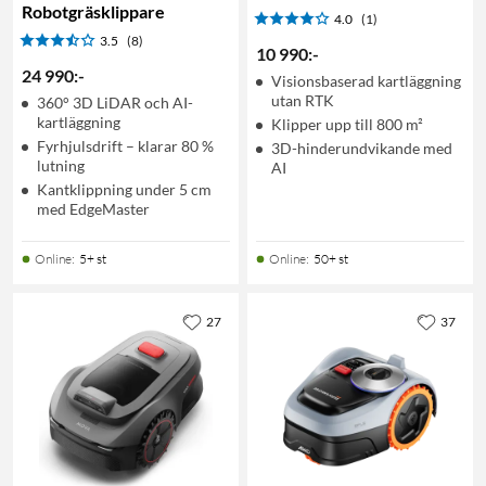
Robotgräsklippare
4.0
(1)
3.5
(8)
10 990
:
-
24 990
:
-
Visionsbaserad kartläggning
utan RTK
360° 3D LiDAR och AI-
kartläggning
Klipper upp till 800 m²
Fyrhjulsdrift – klarar 80 %
3D-hinderundvikande med
lutning
AI
Kantklippning under 5 cm
med EdgeMaster
Online
:
5+ st
Online
:
50+ st
27
37