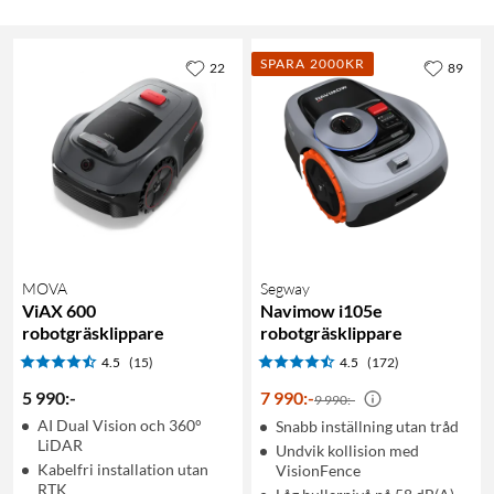
SPARA 2000KR
22
89
MOVA
Segway
ViAX 600
Navimow i105e
robotgräsklippare
robotgräsklippare
4.5
(15)
4.5
(172)
5 990
:
-
7 990
:
-
9 990:-
AI Dual Vision och 360°
Snabb inställning utan tråd
LiDAR
Undvik kollision med
Kabelfri installation utan
VisionFence
RTK