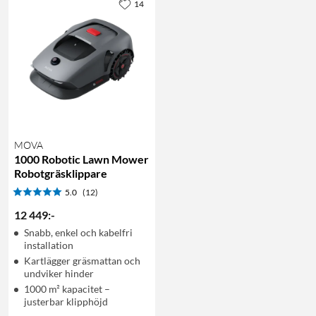
14
MOVA
1000 Robotic Lawn Mower
Robotgräsklippare
5.0
(12)
12 449
:
-
Snabb, enkel och kabelfri
installation
Kartlägger gräsmattan och
undviker hinder
1000 m² kapacitet –
justerbar klipphöjd