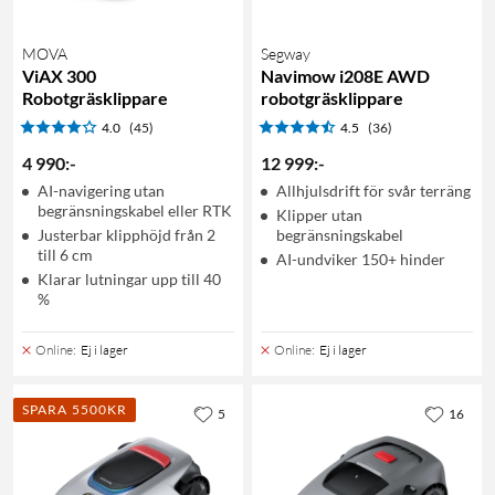
MOVA
Segway
ViAX 300
Navimow i208E AWD
Robotgräsklippare
robotgräsklippare
4.0
(45)
4.5
(36)
4 990
:
-
12 999
:
-
AI-navigering utan
Allhjulsdrift för svår terräng
begränsningskabel eller RTK
Klipper utan
Justerbar klipphöjd från 2
begränsningskabel
till 6 cm
AI-undviker 150+ hinder
Klarar lutningar upp till 40
%
Online
:
Ej i lager
Online
:
Ej i lager
SPARA 5500KR
5
16