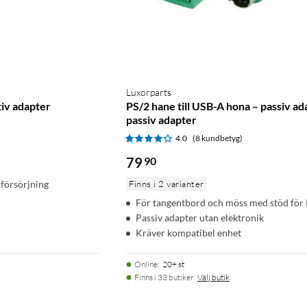
Luxorparts
tiv adapter
PS/2 hane till USB-A hona – passiv ad
passiv adapter
)
4.0
(8 kundbetyg)
79
90
mförsörjning
Finns i 2 varianter
För tangentbord och möss med stöd för
Passiv adapter utan elektronik
Kräver kompatibel enhet
Online
:
20+ st
Finns i 33 butiker.
Välj butik