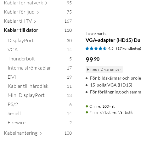
Kablar för nä
tverk
95
Kablar för
ljud
75
Kablar ti
ll TV
167
Kablar till dator
110
Luxorparts
VGA-adapter (HD15) Du
DisplayPort
30
4.5
(17 kundbetyg
VGA
14
Thunderbolt
99
90
5
Interna strömkablar
17
Finns i 2 varianter
DVI
19
För bildskärmar och proj
15-polig VGA (HD15)
Kablar till hårddisk
11
För förlängning och sam
Mini DisplayPort
13
PS/2
6
Online
:
100+ st
Finns i 69 butiker.
Välj butik
Seriell
14
Firewire
2
Kabelhant
ering
100