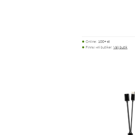
Online
:
100+ st
Finns i 46 butiker.
Välj butik