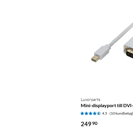
Luxorparts
Mini-displayport till DVI
4.5
(10 kundbetyg
249
90