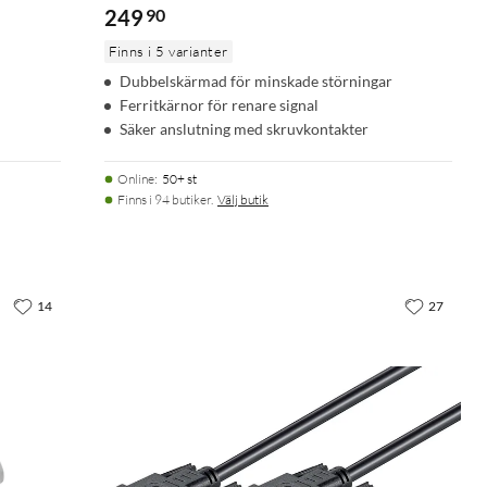
249
90
Finns i 5 varianter
Dubbelskärmad för minskade störningar
Ferritkärnor för renare signal
Säker anslutning med skruvkontakter
Online
:
50+ st
Finns i 94 butiker.
Välj butik
14
27