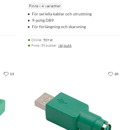
Finns i 4 varianter
För seriella kablar och utrustning
9-polig DB9
För förlängning och skarvning
Online
:
50+ st
Finns i 58 butiker.
Välj butik
13
20