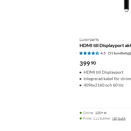
Luxorparts
HDMI till Displayport ak
4.5
(51 kundbetyg
399
90
HDMI till Displayport
Integrerad kabel för strö
4096x2160 och 60 Hz
Online
:
100+ st
Finns i 111 butiker.
Välj butik