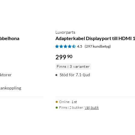
Luxorparts
bbelhona
Adapterkabel Displayport till HDMI 
)
4.5
(297 kundbetyg)
299
90
Finns i 3 varianter
ektorer
Stöd för 7.1-ljud
mankoppling
Online
:
1 st
Finns i 2 butiker.
Välj butik