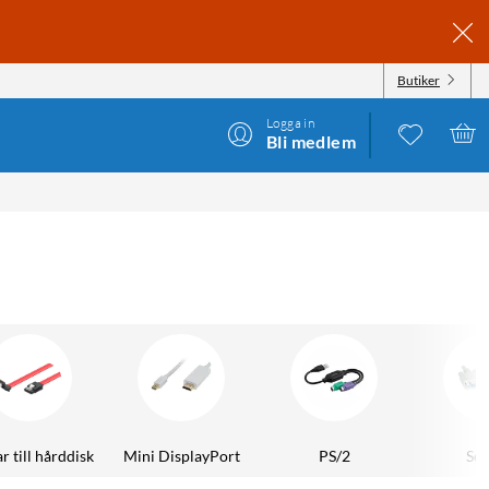
Butiker
Logga in
Bli medlem
r till hårddisk
Mini DisplayPort
PS/2
Ser