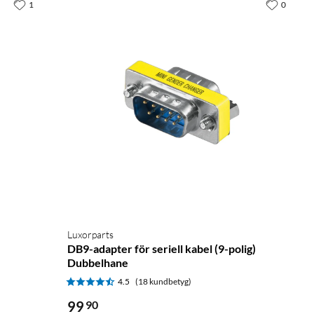
1
0
Luxorparts
DB9-adapter för seriell kabel (9-polig)
Dubbelhane
4.5
(18 kundbetyg)
99
90