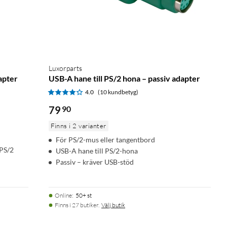
Luxorparts
apter
USB-A hane till PS/2 hona – passiv adapter
4.0
(10 kundbetyg)
79
90
Finns i 2 varianter
För PS/2-mus eller tangentbord
 PS/2
USB-A hane till PS/2-hona
Passiv – kräver USB-stöd
Online
:
50+ st
Finns i 27 butiker.
Välj butik