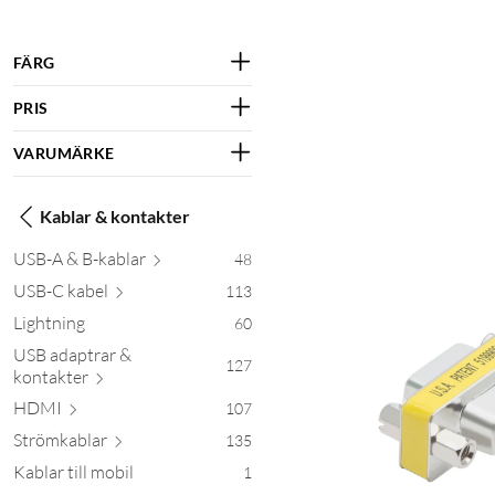
FÄRG
PRIS
VARUMÄRKE
Kablar & kontakter
USB-A & B-k
ablar
48
USB-C
kabel
113
Lightning
60
USB adaptrar &
127
kont
akter
HDMI
107
Strömk
ablar
135
Kablar till mobil
1