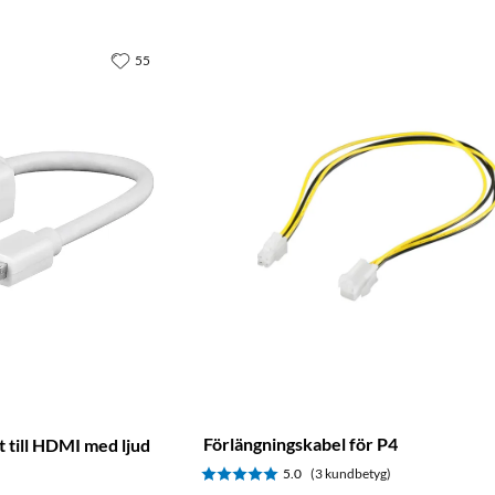
55
Förlängningskabel för P4
 till HDMI med ljud
5.0
(3 kundbetyg)
)