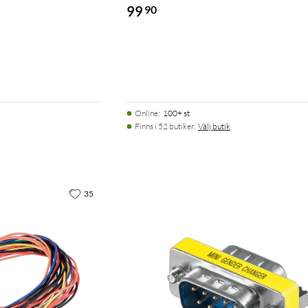
99
90
Online
:
100+ st
Finns i 52 butiker.
Välj butik
35