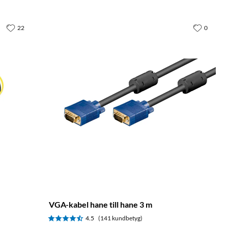
22
0
VGA-kabel hane till hane 3 m
4.5
(141 kundbetyg)