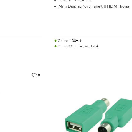
Mini DisplayPort-hane till HDMI-hona
Online
:
100+ st
Finns i 90 butiker.
Välj butik
8