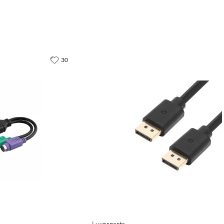
30
Luxorparts