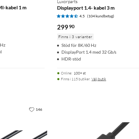
Luxorparts
MI-kabel 1 m
Displayport 1.4- kabel 3 m
)
4.5
(104 kundbetyg)
299
90
Finns i 3 varianter
 Hz
Stöd för 8K/60 Hz
l
DisplayPort 1.4 med 32 Gb/s
HDR-stöd
Online
:
100+ st
Finns i 115 butiker.
Välj butik
146