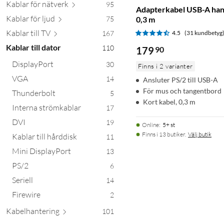
Kablar för nä
tverk
95
Adapterkabel USB-A hane
Kablar för
ljud
75
0,3 m
Kablar ti
ll TV
167
4.5
(31 kundbetyg
Kablar till dator
110
179
90
DisplayPort
30
Finns i 2 varianter
VGA
14
Ansluter PS/2 till USB-A
För mus och tangentbord
Thunderbolt
5
Kort kabel, 0,3 m
Interna strömkablar
17
DVI
19
Online
:
5+ st
Finns i 13 butiker.
Välj butik
Kablar till hårddisk
11
Mini DisplayPort
13
PS/2
6
Seriell
14
Firewire
2
Kabelhant
ering
101