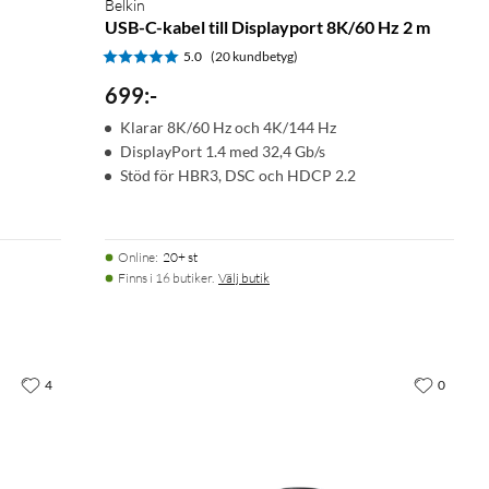
Belkin
USB-C-kabel till Displayport 8K/60 Hz 2 m
5.0
(20 kundbetyg)
699
:
-
Klarar 8K/60 Hz och 4K/144 Hz
DisplayPort 1.4 med 32,4 Gb/s
Stöd för HBR3, DSC och HDCP 2.2
Online
:
20+ st
Finns i 16 butiker.
Välj butik
4
0