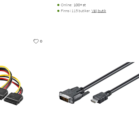
Online
:
100+ st
Finns i 115 butiker.
Välj butik
0