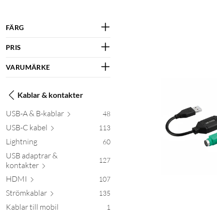
FÄRG
PRIS
VARUMÄRKE
Kablar & kontakter
USB-A & B-k
ablar
48
USB-C
kabel
113
Lightning
60
USB adaptrar &
127
kont
akter
HDMI
107
Strömk
ablar
135
Kablar till mobil
1