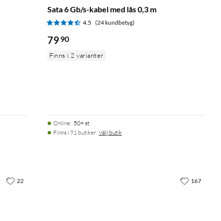
Sata 6 Gb/s-kabel med lås 0,3 m
4.5
(24 kundbetyg)
79
90
Finns i 2 varianter
Online
:
50+ st
Finns i 91 butiker.
Välj butik
22
167