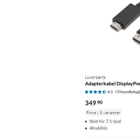
Luxorparts
Adapterkabel DisplayPor
4.5
(70 kundbetyg
349
90
Finns i 3 varianter
Stöd för 7.1-ljud
4Kx60Hz