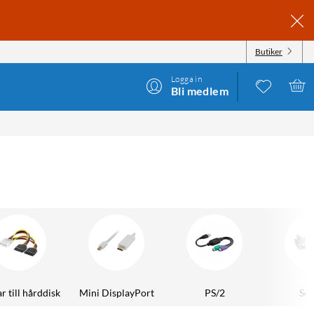
Butiker
Logga in
Bli medlem
r till hårddisk
Mini DisplayPort
PS/2
Ser