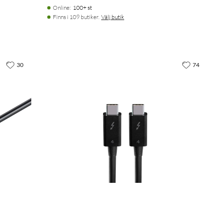
Online
:
100+ st
Finns i 109 butiker.
Välj butik
30
74