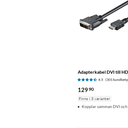
Adapterkabel DVI till H
4.5
(301 kundbety
129
90
Finns i 3 varianter
Kopplar samman DVI oc