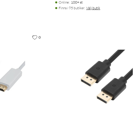
Online
:
100+ st
Finns i 95 butiker.
Välj butik
0