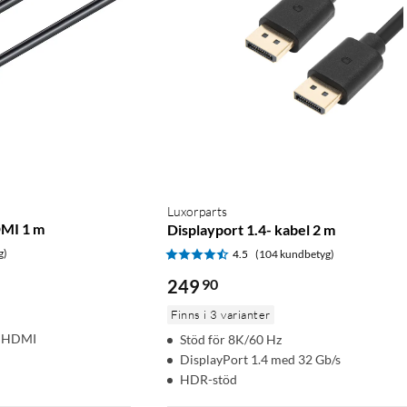
Luxorparts
DMI 1 m
Displayport 1.4- kabel 2 m
g)
4.5
(104 kundbetyg)
249
90
Finns i 3 varianter
h HDMI
Stöd för 8K/60 Hz
DisplayPort 1.4 med 32 Gb/s
HDR-stöd