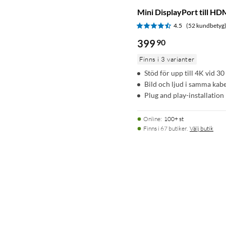
Mini DisplayPort till HD
4.5
(52 kundbetyg
399
90
Finns i 3 varianter
Stöd för upp till 4K vid 30
Bild och ljud i samma kabe
Plug and play-installation
Online
:
100+ st
Finns i 67 butiker.
Välj butik