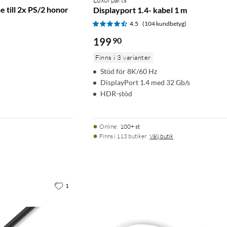
 till 2x PS/2 honor
Displayport 1.4- kabel 1 m
4.5
(104 kundbetyg)
)
199
90
Finns i 3 varianter
Stöd för 8K/60 Hz
DisplayPort 1.4 med 32 Gb/s
HDR-stöd
Online
:
100+ st
Finns i 113 butiker.
Välj butik
1