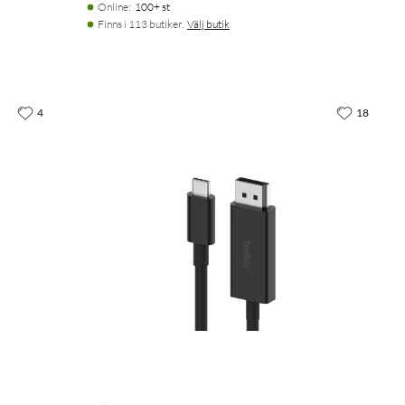
Online
:
100+ st
Finns i 113 butiker.
Välj butik
4
18