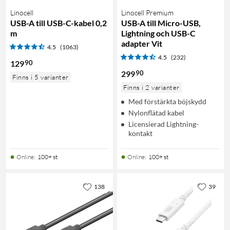
Linocell
Linocell Premium
USB-A till USB-C-kabel 0,2
USB-A till Micro-USB,
m
Lightning och USB-C
adapter Vit
4.5
(1063)
4.5
(232)
90
129
90
299
Finns i 5 varianter
Finns i 2 varianter
Med förstärkta böjskydd
Nylonflätad kabel
Licensierad Lightning-
kontakt
Online
:
100+ st
Online
:
100+ st
138
39