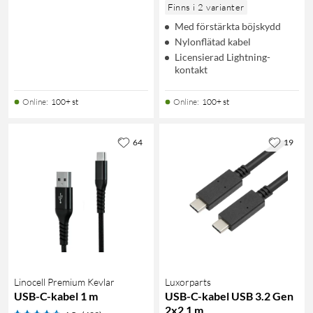
Finns i 2 varianter
Med förstärkta böjskydd
Nylonflätad kabel
Licensierad Lightning-
kontakt
Online
:
100+ st
Online
:
100+ st
64
19
Linocell Premium Kevlar
Luxorparts
USB-C-kabel 1 m
USB-C-kabel USB 3.2 Gen
2x2 1 m