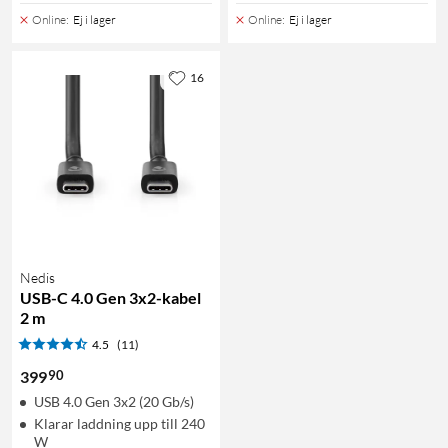
Online
:
Ej i lager
Online
:
Ej i lager
16
Nedis
USB-C 4.0 Gen 3x2-kabel
2 m
4.5
(11)
90
399
USB 4.0 Gen 3x2 (20 Gb/s)
Klarar laddning upp till 240
W