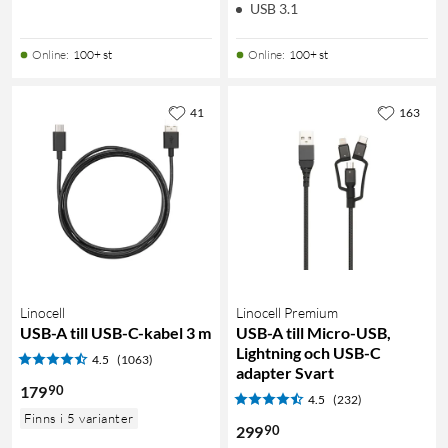
USB 3.1
Online
:
100+ st
Online
:
100+ st
41
163
Linocell
Linocell Premium
USB-A till USB-C-kabel 3 m
USB-A till Micro-USB,
Lightning och USB-C
4.5
(1063)
adapter Svart
90
179
4.5
(232)
Finns i 5 varianter
90
299