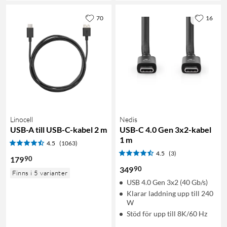
70
16
Linocell
Nedis
USB-A till USB-C-kabel 2 m
USB-C 4.0 Gen 3x2-kabel
1 m
4.5
(1063)
4.5
(3)
90
179
90
349
Finns i 5 varianter
USB 4.0 Gen 3x2 (40 Gb/s)
Klarar laddning upp till 240
W
Stöd för upp till 8K/60 Hz