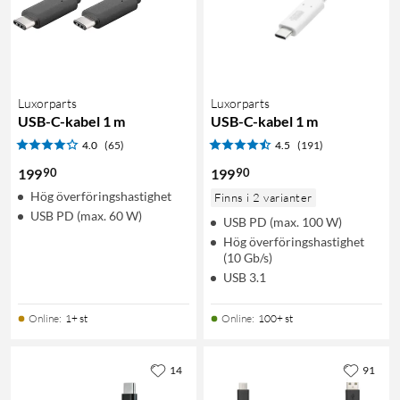
Luxorparts
Luxorparts
USB-C-kabel 1 m
USB-C-kabel 1 m
4.0
(65)
4.5
(191)
90
90
199
199
Hög överföringshastighet
Finns i 2 varianter
USB PD (max. 60 W)
USB PD (max. 100 W)
Hög överföringshastighet
(10 Gb/s)
USB 3.1
Online
:
1+ st
Online
:
100+ st
14
91