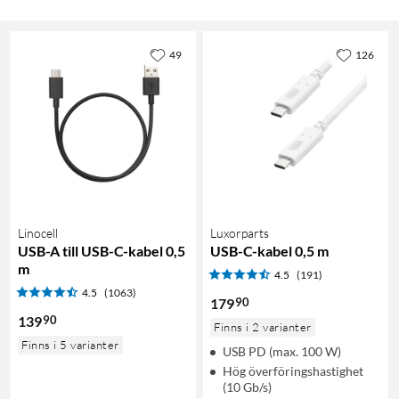
49
126
Linocell
Luxorparts
USB-A till USB-C-kabel 0,5
USB-C-kabel 0,5 m
m
4.5
(191)
4.5
(1063)
90
179
90
139
Finns i 2 varianter
Finns i 5 varianter
USB PD (max. 100 W)
Hög överföringshastighet
(10 Gb/s)