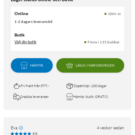
Online
100+ st
1-2 dagars leveranstid
Butik
Välj din butik
Finns i 115 butiker.
HÄMTA
LÄGG I VARUKORGEN
Fri frakt från 599:-
Öppet köp i 100 dagar
Snabba leveranser
Hämta i butik, GRATIS!
Eva
4 veckor sedan
5/5