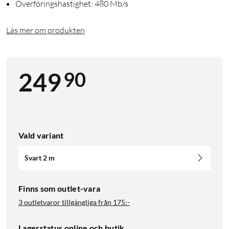
Överföringshastighet: 480 Mb/s
Läs mer om produkten
90
249
Vald variant
Svart 2 m
Finns som outlet-vara
3 outletvaror tillgängliga från
175:-
Lagerstatus online och butik