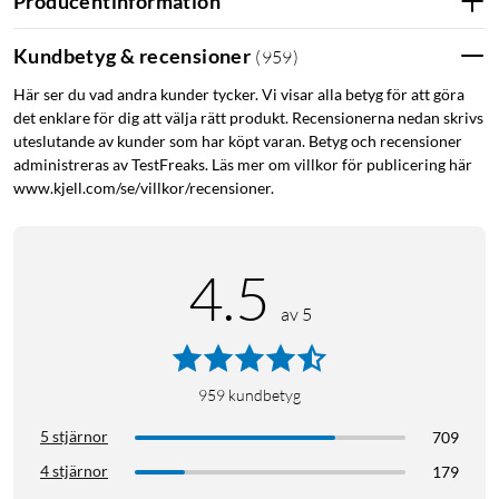
Producentinformation
Kundbetyg & recensioner
(
959
)
Här ser du vad andra kunder tycker. Vi visar alla betyg för att göra
det enklare för dig att välja rätt produkt. Recensionerna nedan skrivs
uteslutande av kunder som har köpt varan. Betyg och recensioner
administreras av TestFreaks. Läs mer om villkor för publicering här
www.kjell.com/se/villkor/recensioner.
4.5
av 5
959
kundbetyg
5 stjärnor
709
4 stjärnor
179