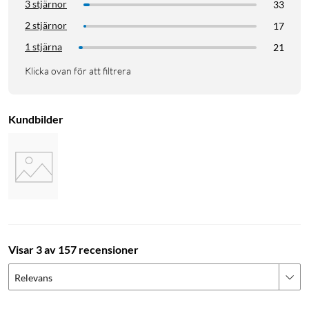
3 stjärnor
33
2 stjärnor
17
1 stjärna
21
Klicka ovan för att filtrera
Kundbilder
Visar 3 av 157 recensioner
Relevans