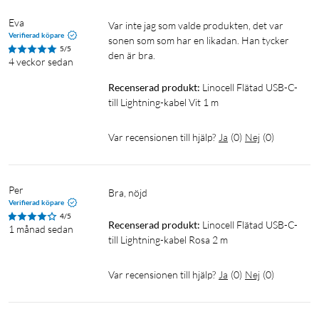
Eva
Var inte jag som valde produkten, det var 
Verifierad köpare
sonen som som har en likadan. Han tycker 
5/5
den är bra.
4 veckor sedan
Recenserad produkt:
Linocell Flätad USB-C- 
till Lightning-kabel Vit 1 m
Var recensionen till hjälp?
Ja
(
0
)
Nej
(
0
)
Per
Bra, nöjd
Verifierad köpare
4/5
Recenserad produkt:
Linocell Flätad USB-C- 
1 månad sedan
till Lightning-kabel Rosa 2 m
Var recensionen till hjälp?
Ja
(
0
)
Nej
(
0
)