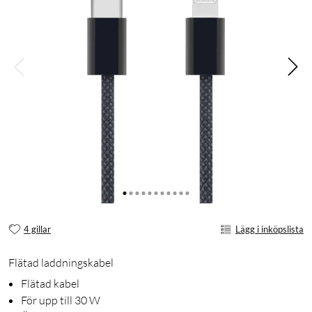
4 gillar
Lägg i inköpslista
Flätad laddningskabel
Flätad kabel
För upp till 30 W