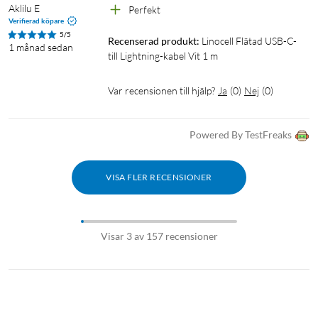
Aklilu E
Perfekt 
Verifierad köpare
5/5
Recenserad produkt:
Linocell Flätad USB-C- 
1 månad sedan
till Lightning-kabel Vit 1 m
Var recensionen till hjälp?
Ja
(
0
)
Nej
(
0
)
Powered By TestFreaks
VISA FLER RECENSIONER
Visar 3 av 157 recensioner