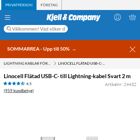
PRIVATPERSON
FÖRETAG
SOMMARREA - Upp till 50%
→
LIGHTNING KABLAR FÖR IPHONE OCH IPAD
LINOCELL FLÄTAD USB-C- TILL LIGHTNING-KABEL SVART 2 M
Linocell Flätad USB-C- till Lightning-kabel Svart 2 m
4.5
Artikelnr: 24432
(959 kundbetyg)