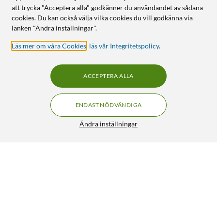
att trycka "Acceptera alla" godkänner du användandet av sådana
cookies. Du kan också välja vilka cookies du vill godkänna via
länken "Ändra inställningar".
Läs mer om våra Cookies
,
läs vår Integritetspolicy
.
ACCEPTERA ALLA
ENDAST NÖDVÄNDIGA
Ändra inställningar
Linocell Flätad USB-C- till Lightning-kabel Svart 2 m
249:90
4.5/5
HÄMTA
LÄGG I VARUKORGEN