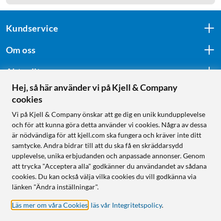
Kundservice
Om oss
Aktuellt
Hej, så här använder vi på Kjell & Company
cookies
Följ oss
Vi på Kjell & Company önskar att ge dig en unik kundupplevelse
och för att kunna göra detta använder vi cookies. Några av dessa
är nödvändiga för att kjell.com ska fungera och kräver inte ditt
samtycke. Andra bidrar till att du ska få en skräddarsydd
Handla från:
upplevelse, unika erbjudanden och anpassade annonser. Genom
att trycka "Acceptera alla" godkänner du användandet av sådana
Sverige
cookies. Du kan också välja vilka cookies du vill godkänna via
Norge
länken "Ändra inställningar".
Läs mer om våra Cookies
,
läs vår Integritetspolicy
.