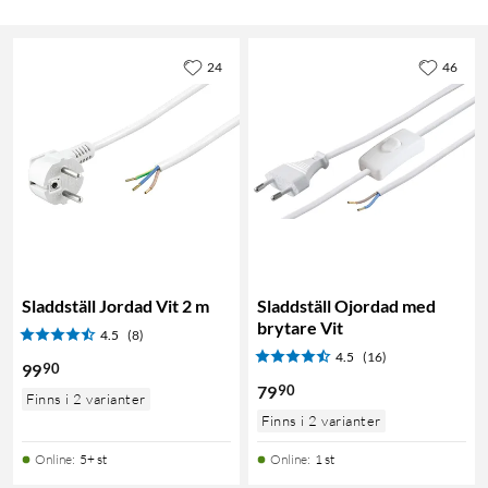
24
46
Sladdställ Jordad Vit 2 m
Sladdställ Ojordad med
brytare Vit
4.5
(8)
4.5
(16)
90
99
90
79
Finns i 2 varianter
Finns i 2 varianter
Online
:
5+ st
Online
:
1 st