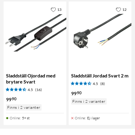
13
12
Sladdställ Ojordad med
Sladdställ Jordad Svart 2 m
brytare Svart
4.5
(8)
4.5
(16)
90
99
90
99
Finns i 2 varianter
Finns i 2 varianter
Online
:
5+ st
Online
:
Ej i lager