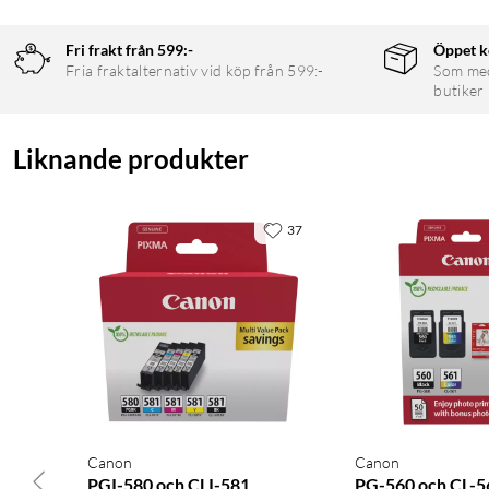
Fri frakt från 599:-
Öppet k
Fria fraktalternativ vid köp från 599:-
Som medl
butiker
Liknande produkter
37
Canon
Canon
PGI-580 och CLI-581
PG-560 och CL-5