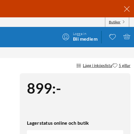
Butiker
Logga in
Bli medlem
Lägg i inköpslista
5 gillar
899
:
-
Lagerstatus online och butik