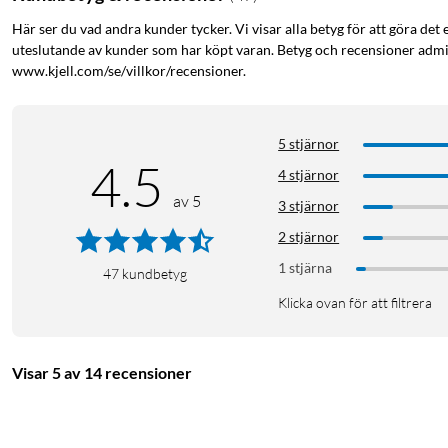
Här ser du vad andra kunder tycker. Vi visar alla betyg för att göra det 
uteslutande av kunder som har köpt varan. Betyg och recensioner admin
www.kjell.com/se/villkor/recensioner.
5 stjärnor
4.5
4 stjärnor
av 5
3 stjärnor
2 stjärnor
1 stjärna
47
kundbetyg
Klicka ovan för att filtrera
Visar 5 av 14 recensioner