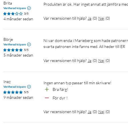
Brita
Produkten är ok. Har inget annat att jämföra me
Verifierad köpare
3/5
Var recensionen till hjälp?
Ja
(
0
)
Nej
(
0
)
4 månader sedan
Börje
Ni var dom enda i Marieberg som hade patronerna i 5-pack, alla andra hade bara 4-pack. Vilket innebar att den stora 
Verifierad köpare
svarta patronen inte fanns med. All heder till ER
5/5
5 månader sedan
Var recensionen till hjälp?
Ja
(
0
)
Nej
(
0
)
Inez
Ingen annan typ passar till min skrivare!
Verifierad köpare
Bra färg!
5/5
9 månader sedan
För dyr !
Var recensionen till hjälp?
Ja
(
0
)
Nej
(
0
)