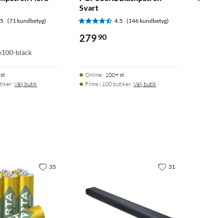
Svart
.5
(71 kundbetyg)
4.5
(146 kundbetyg)
279
90
e100-bläck
st
Online
:
100+ st
tiker.
Välj butik
Finns i 100 butiker.
Välj butik
35
31