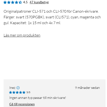
4.5
47 kundbetyg
Originalpatroner CLI-571 och CLI-570 för Canon-skrivare.
Färger: svart (570PGBK), svart (CLI571), cyan, magenta och
gul. Kapacitet: 1x 15 ml och 4x 7 ml.
Läs mer om produkten
Inez
9 månader sedan
5/5
Ingen annan typ passar till min skrivare!
Gå till recensionen