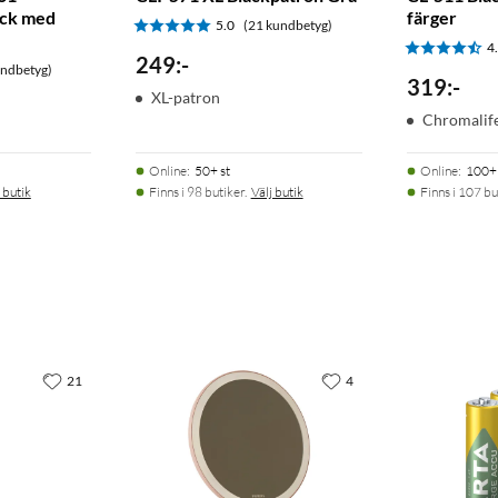
ack med
färger
5.0
(21 kundbetyg)
4
249
:
-
undbetyg)
319
:
-
XL-patron
Chromalif
Online
:
50+ st
Online
:
100+ 
 butik
Finns i 98 butiker.
Välj butik
Finns i 107 bu
21
4