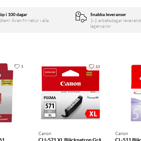
öp i 100 dagar
Snabba leveranser
em! Även fri retur i alla
1-2 arbetsdagar leverans
lagervaror
1
11
Canon
Canon
61
CLI-571 XL Bläckpatron Grå
CL-511 Blä