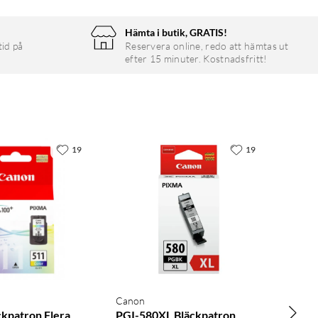
Hämta i butik, GRATIS!
tid på
Reservera online, redo att hämtas ut
efter 15 minuter. Kostnadsfritt!
19
19
Canon
ckpatron Flera
PGI-580XL Bläckpatron