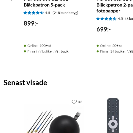
Bläckpatron 5-pack
Bläckpatron 2-p
fotopapper
4.5
(218 kundbetyg)
4.5
(6 k
899
:
-
699
:
-
Online
:
100+ st
Online
:
20+ st
Finns i 99 butiker.
Välj butik
Finns i 14 butiker.
Välj
Senast visade
42