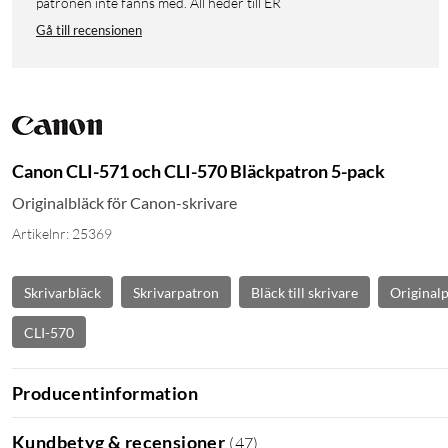
patronen inte fanns med. All heder till ER
Gå till recensionen
Canon CLI-571 och CLI-570 Bläckpatron 5-pack
Originalbläck för Canon-skrivare
Artikelnr: 25369
Skrivarbläck
Skrivarpatron
Bläck till skrivare
Original
CLI-570
Producentinformation
Kundbetyg & recensioner
(
47
)