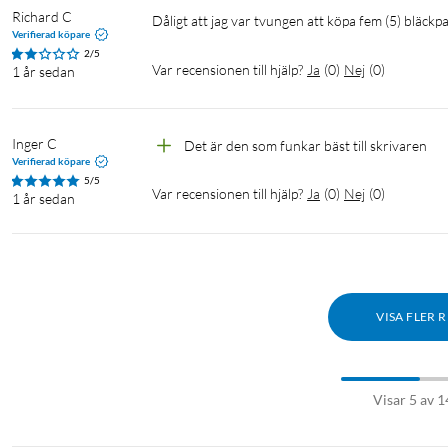
Richard C
Dåligt att jag var tvungen att köpa fem (5) bläc
Verifierad köpare
2/5
Var recensionen till hjälp?
Ja
(
0
)
Nej
(
0
)
1 år sedan
Inger C
Det är den som funkar bäst till skrivaren 
Verifierad köpare
5/5
Var recensionen till hjälp?
Ja
(
0
)
Nej
(
0
)
1 år sedan
VISA FLER 
Visar 5 av 1