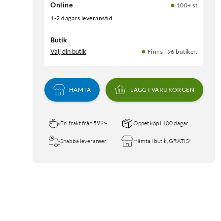
Online
100+ st
1-2 dagars leveranstid
Butik
Välj din butik
Finns i 96 butiker.
HÄMTA
LÄGG I VARUKORGEN
Fri frakt från 599:-
Öppet köp i 100 dagar
Snabba leveranser
Hämta i butik, GRATIS!