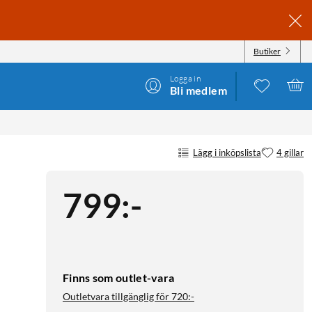
Butiker
Logga in
Bli medlem
Lägg i inköpslista
4 gillar
799
:
-
Finns som outlet-vara
Outletvara tillgänglig för
720:-