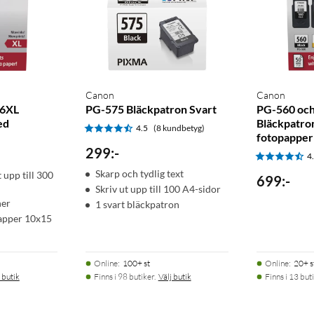
Canon
Canon
86XL
PG-575 Bläckpatron Svart
PG-560 och
ed
Bläckpatro
4.5
(8 kundbetyg)
fotopapper
299
:
-
4
Skarp och tydlig text
 upp till 300
699
:
-
Skriv ut upp till 100 A4-sidor
ner
1 svart bläckpatron
papper 10x15
Online
:
100+ st
Online
:
20+ s
 butik
Finns i 98 butiker.
Välj butik
Finns i 13 buti