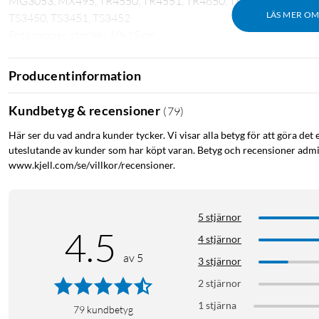
MG3053, MX495, TR4550, TR4551, TR4650, TR4651, TS205, TS3
LÄS MER O
TS3450, TS3451, TS3452
Fotopapper, storlek: 10x15 cm
I förpackningen
Producentinformation
1x bläckpatron (svart), 15 ml för upp till 400 sidor
1x bläckpatron (gul/cyan/magenta), 13 ml för upp till 300 sidor
Kundbetyg & recensioner
(
79
)
50x fotopapper, 10x15 cm
Här ser du vad andra kunder tycker. Vi visar alla betyg för att göra det 
uteslutande av kunder som har köpt varan. Betyg och recensioner admin
www.kjell.com/se/villkor/recensioner.
5 stjärnor
4.5
4 stjärnor
av 5
3 stjärnor
2 stjärnor
1 stjärna
79
kundbetyg