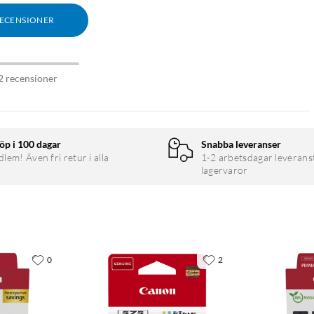
RECENSIONER
2 recensioner
öp i 100 dagar
Snabba leveranser
em! Även fri retur i alla
1-2 arbetsdagar leverans
lagervaror
0
2