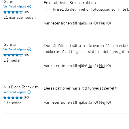
Gunn
Enkel att byta. Bra instruktion.
Verifierad köpare
Priset, då det innehöll fotopapper som inte
4/5
11 månader sedan
Var recensionen till hjälp?
Ja
(
0
)
Nej
(
0
)
Gunnar
Dom är lätta att sätta in i skrivaren. Men man behöver ta ut kassetten och skaka den imellanåt eftersom skrivaren 
Verifierad köpare
indikerar på att färgen är slut fast det finns gott 
4/5
1 år sedan
Var recensionen till hjälp?
Ja
(
1
)
Nej
(
0
)
Nils Björn Törnkvist
Dessa patroner har alltid fungerat perfekt
Verifierad köpare
5/5
Var recensionen till hjälp?
Ja
(
0
)
Nej
(
0
)
1 år sedan