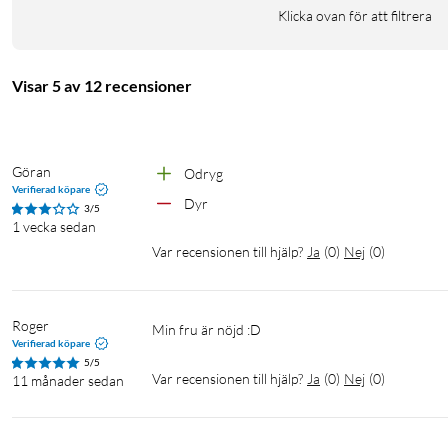
Klicka ovan för att filtrera
Visar 5 av 12 recensioner
Göran
Odryg
Verifierad köpare
Dyr
3/5
1 vecka sedan
Var recensionen till hjälp?
Ja
(
0
)
Nej
(
0
)
Roger
Min fru är nöjd :D
Verifierad köpare
5/5
Var recensionen till hjälp?
Ja
(
0
)
Nej
(
0
)
11 månader sedan