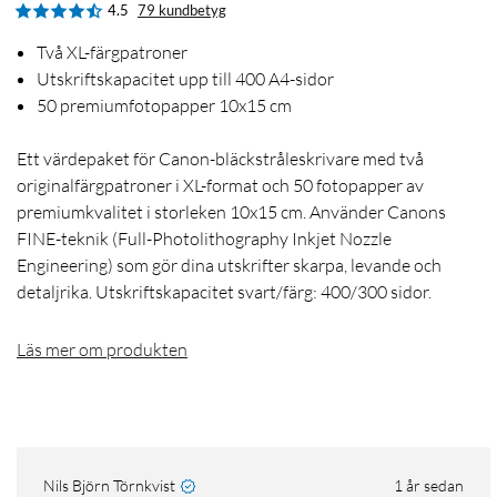
4.5
79 kundbetyg
Två XL-färgpatroner
Utskriftskapacitet upp till 400 A4-sidor
50 premiumfotopapper 10x15 cm
Ett värdepaket för Canon-bläckstråleskrivare med två
originalfärgpatroner i XL-format och 50 fotopapper av
premiumkvalitet i storleken 10x15 cm. Använder Canons
FINE-teknik (Full-Photolithography Inkjet Nozzle
Engineering) som gör dina utskrifter skarpa, levande och
detaljrika. Utskriftskapacitet svart/färg: 400/300 sidor.
Läs mer om produkten
Nils Björn Törnkvist
1 år sedan