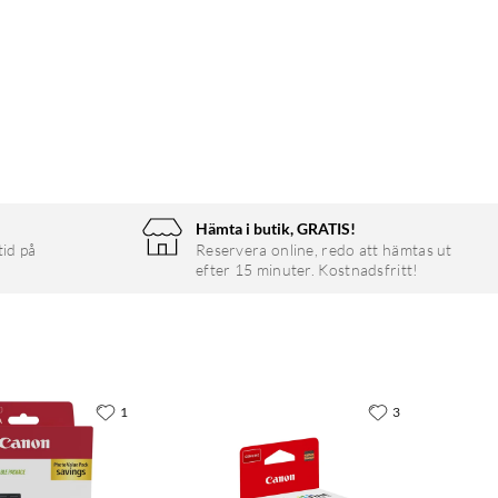
Hämta i butik, GRATIS!
tid på
Reservera online, redo att hämtas ut
efter 15 minuter. Kostnadsfritt!
1
3