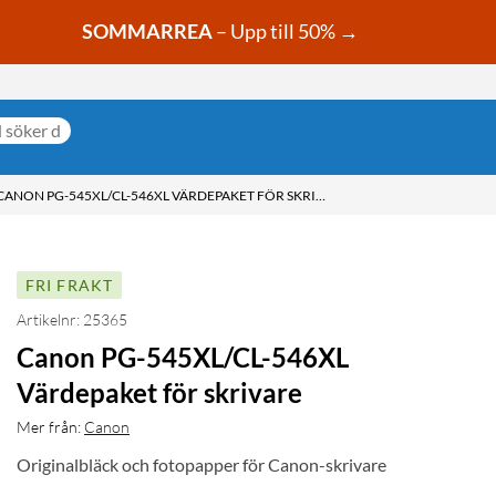
SOMMARREA
– Upp till 50% →
CANON PG-545XL/CL-546XL VÄRDEPAKET FÖR SKRIVARE
FRI FRAKT
Artikelnr: 25365
Canon PG-545XL/CL-546XL
Värdepaket för skrivare
Mer från:
Canon
Originalbläck och fotopapper för Canon-skrivare