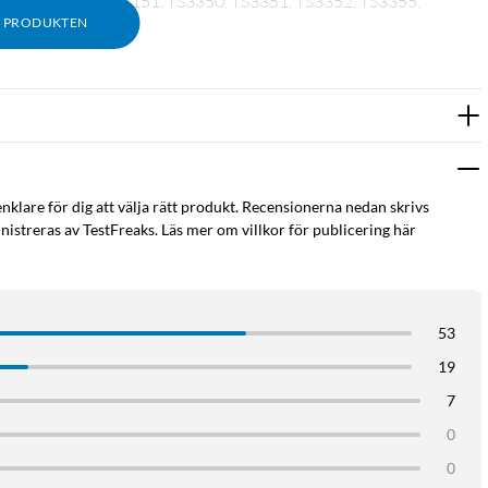
05, TS3150, TS3151, TS3350, TS3351, TS3352, TS3355,
M PRODUKTEN
enklare för dig att välja rätt produkt. Recensionerna nedan skrivs
istreras av TestFreaks. Läs mer om villkor för publicering här
53
19
7
0
0