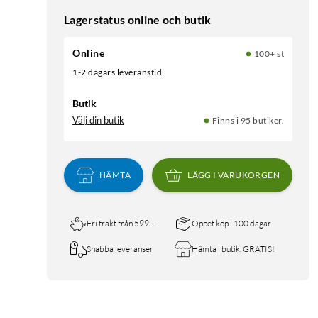
Lagerstatus online och butik
Online
100+ st
1-2 dagars leveranstid
Butik
Välj din butik
Finns i 95 butiker.
HÄMTA
LÄGG I VARUKORGEN
Fri frakt från 599:-
Öppet köp i 100 dagar
Snabba leveranser
Hämta i butik, GRATIS!