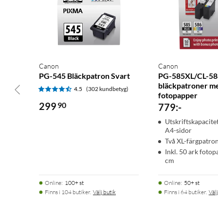
Canon
Canon
PG-545 Bläckpatron Svart
PG-585XL/CL-5
bläckpatroner m
4.5
(302 kundbetyg)
fotopapper
299
90
779
:
-
Utskriftskapacitet
A4-sidor
Två XL-färgpatro
Inkl. 50 ark foto
cm
Online
:
100+ st
Online
:
50+ st
Finns i 104 butiker.
Välj butik
Finns i 64 butiker.
Välj