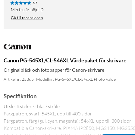
5/5
Min fru är nöjd :D
Gå till recensionen
Canon PG-545XL/CL-546XL Värdepaket för skrivare
Originalbläck och fotopapper för Canon-skrivare
Artikelnr: 25365
Modellnr: PG-545XL/CL-546XL Photo Value
Specifikation
Utskriftsteknik: bläckstråle
Färgpatron, svart: 545XL, upp till 400 sidor
Färgpatron, färg (gul, cyan, magenta): 546XL, upp till 300 sidor
Kompatibla Canon-skrivare: PIXMA iP2850, MG2450, MG25