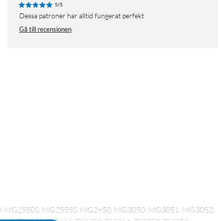
5/5
Dessa patroner har alltid fungerat perfekt
Gå till recensionen
50, MG2550S, MG2555S, MG2950, MG3050, MG3051, MG3052,