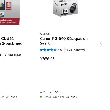
Canon
 CL-561
Canon PG-540 Bläckpatron
n 2-pack med
Svart
4.5
(116 kundbetyg)
.5
(6 kundbetyg)
299
90
t
Online
:
100+ st
ker.
Välj butik
Finns i 96 butiker.
Välj butik