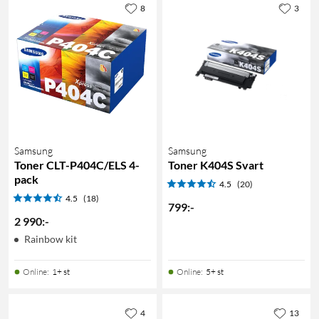
8
3
Samsung
Samsung
Toner CLT-P404C/ELS 4-
Toner K404S Svart
pack
4.5
(20)
4.5
(18)
799
:
-
2 990
:
-
Rainbow kit
Online
:
1+ st
Online
:
5+ st
4
13