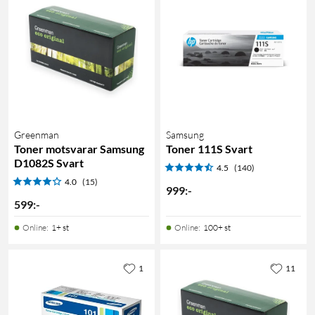
Greenman
Samsung
Toner motsvarar Samsung
Toner 111S Svart
D1082S Svart
4.5
(140)
4.0
(15)
999
:
-
599
:
-
Online
:
1+ st
Online
:
100+ st
1
11