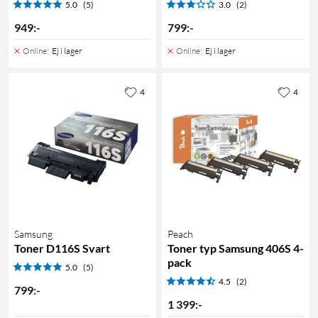
5.0
(5)
3.0
(2)
949
:
-
799
:
-
Online
:
Ej i lager
Online
:
Ej i lager
4
4
Samsung
Peach
Toner D116S Svart
Toner typ Samsung 406S 4-
pack
5.0
(5)
4.5
(2)
799
:
-
1 399
:
-