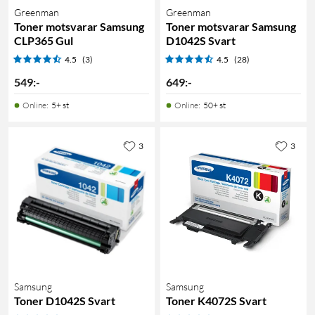
Greenman
Greenman
Toner motsvarar Samsung
Toner motsvarar Samsung
CLP365 Gul
D1042S Svart
4.5
(3)
4.5
(28)
549
:
-
649
:
-
Online
:
5+ st
Online
:
50+ st
3
3
Samsung
Samsung
Toner D1042S Svart
Toner K4072S Svart