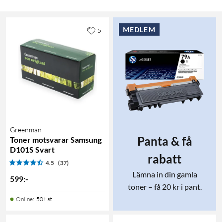
MEDLEM
5
Greenman
Panta & få
Toner motsvarar Samsung
D101S Svart
rabatt
4.5
(37)
Lämna in din gamla
599
:
-
toner – få 20 kr i pant.
Online
:
50+ st