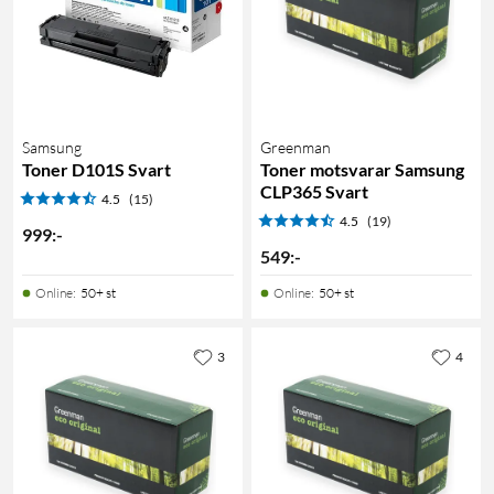
Samsung
Greenman
Toner D101S Svart
Toner motsvarar Samsung
CLP365 Svart
4.5
(15)
4.5
(19)
999
:
-
549
:
-
Online
:
50+ st
Online
:
50+ st
3
4