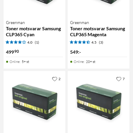
Greenman
Greenman
Toner motsvarar Samsung
Toner motsvarar Samsung
CLP365 Cyan
CLP365 Magenta
4.0
(1)
4.5
(3)
90
499
549
:
-
Online
:
5+ st
Online
:
20+ st
2
7