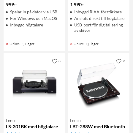
999
:
-
1 990
:
-
Spelar in på dator via USB
Inbyggd RIAA-förstärkare
För Windows och MacOS
Ansluts direkt till högtalare
Inbyggd högtalare
USB-port för digitalisering
av skivor
Online
:
Ej i lager
Online
:
Ej i lager
8
9
Lenco
Lenco
LS-301BK med högtalare
LBT-288W med Bluetooth