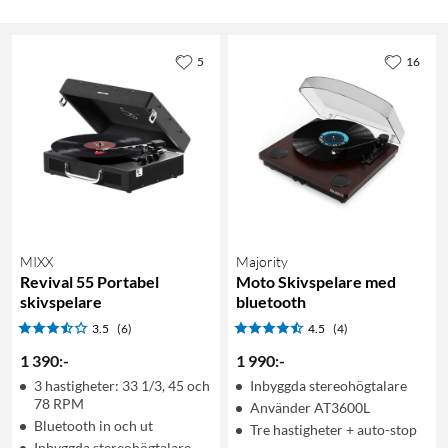
5
16
MIXX
Majority
Revival 55 Portabel
Moto Skivspelare med
skivspelare
bluetooth
3.5
(6)
4.5
(4)
1 390
:
-
1 990
:
-
3 hastigheter: 33 1/3, 45 och
Inbyggda stereohögtalare
78 RPM
Använder AT3600L
Bluetooth in och ut
Tre hastigheter + auto-stop
Inbyggda stereohögtalare