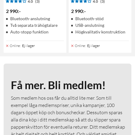
4.0
(3)
4.0
(3)
2 990
:
-
2 990
:
-
Bluetooth-anslutning
Bluetooth-stöd
Två separata trähögtalare
USB-anslutning
Auto-stopp funktion
Högkvalitativ konstruktion
Online
:
Ej i lager
Online
:
Ej i lager
Få mer. Bli medlem!
Som medlem hos oss får du alltid lite mer. Som till
exempel låga medlemspriser, unika kampanjer, 100
dagars öppet köp och bonuscheckar. Dessutom sparas
alla dina köp i ditt medlemskap så att du slipper spara
papperskvitton för eventuella returer. Ditt medlemskap
är helt digitalt och helt kortlöst. Och väldigt smidigt.