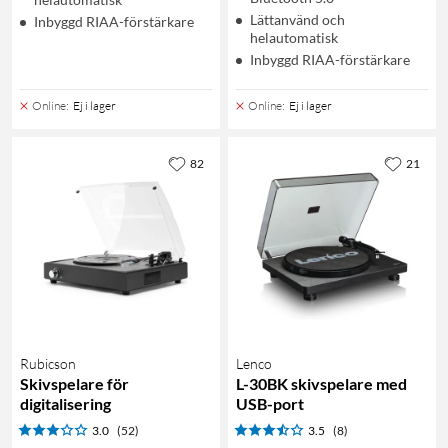
Lättanvänd och
Inbyggd RIAA-förstärkare
helautomatisk
Inbyggd RIAA-förstärkare
Online
:
Ej i lager
Online
:
Ej i lager
82
21
Rubicson
Lenco
Skivspelare för
L-30BK skivspelare med
digitalisering
USB-port
3.0
(52)
3.5
(8)