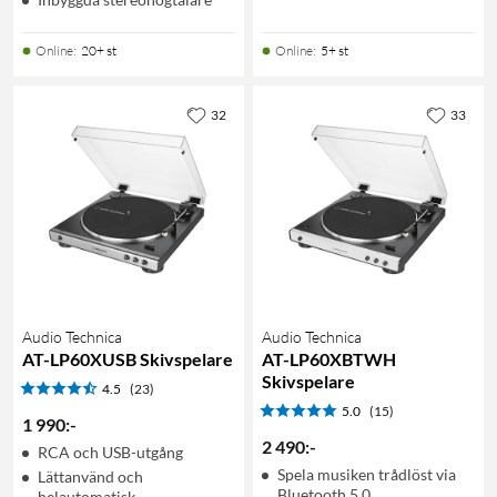
Online
:
20+ st
Online
:
5+ st
32
33
Audio Technica
Audio Technica
AT-LP60XUSB Skivspelare
AT-LP60XBTWH
Skivspelare
4.5
(23)
5.0
(15)
1 990
:
-
2 490
:
-
RCA och USB-utgång
Spela musiken trådlöst via
Lättanvänd och
Bluetooth 5.0
helautomatisk