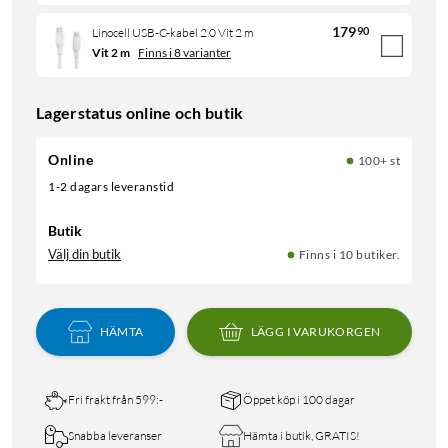
179
90
Linocell USB-C-kabel 2.0 Vit 2 m
Vit 2 m
Finns i 8 varianter
Lagerstatus online och butik
Online
100+ st
1-2 dagars leveranstid
Butik
Välj din butik
Finns i 10 butiker.
HÄMTA
LÄGG I VARUKORGEN
Fri frakt från 599:-
Öppet köp i 100 dagar
Snabba leveranser
Hämta i butik, GRATIS!