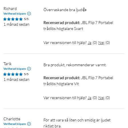
Richard
Överraskande bra ljud👍
Verifierad köpare
5/5
Recenserad produkt:
JBL Flip 7 Portabel 
1 månad sedan
trådlös högtalare Svart
Var recensionen till hjälp?
Ja
(
0
)
Nej
(
0
)
Tarik
Bra produkt, rekommenderar varmt.
Verifierad köpare
5/5
Recenserad produkt:
JBL Flip 7 Portabel 
1 månad sedan
trådlös högtalare Vit
Var recensionen till hjälp?
Ja
(
0
)
Nej
(
0
)
Charlotte
För att vara så liten och smidig är ljudet 
Verifierad köpare
riktigt bra. 