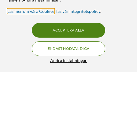
Läs mer om våra Cookies
,
läs vår Integritetspolicy
.
ACCEPTERA ALLA
ENDAST NÖDVÄNDIGA
Ändra inställningar
JBL Flip 7 Portabel trådlös högtalare Blå
FRI FRAKT
4.5/5
1 690:-
HÄMTA
LÄGG I VARUKORGEN