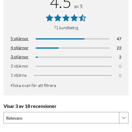
4.5
av 5
71
kundbetyg
5 stjärnor
47
4 stjärnor
22
3 stjärnor
2
2 stjärnor
0
1 stjärna
0
Klicka ovan för att filtrera
Visar 3 av 18 recensioner
Relevans