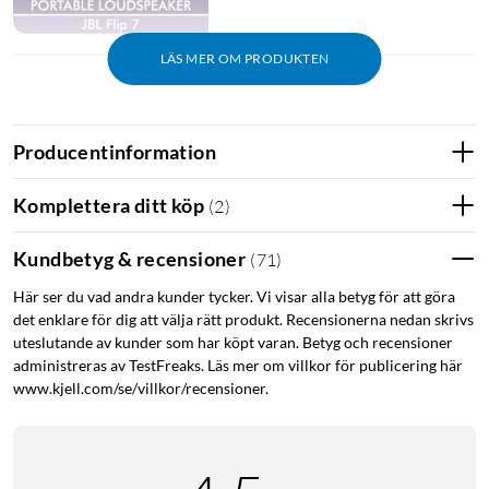
LÄS MER OM PRODUKTEN
Specifikationer
Anslutning: Bluetooth: 5.4, USB-C
Producentinformation
Räckvidd: ca 10 m
Batteritid: 16 h
Komplettera ditt köp
(
2
)
Uppladdningstid: 2,5 h
Laddning: Laddas med USB-C (kabel medföljer ej)
Kundbetyg & recensioner
(
71
)
IP-klass: IP68
Här ser du vad andra kunder tycker. Vi visar alla betyg för att göra
Frekvensomfång: 60 Hz – 12 kHz
det enklare för dig att välja rätt produkt. Recensionerna nedan skrivs
Element: 45 x 80 mm bas, 16 mm diskant
uteslutande av kunder som har köpt varan. Betyg och recensioner
Effekt: 35 W
administreras av TestFreaks. Läs mer om villkor för publicering här
Mått: 182,5 x 69,5 x 71,5 mm
www.kjell.com/se/villkor/recensioner.
Vikt: 560 g