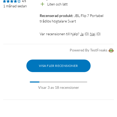
4/5
Liten och lätt
1 månad sedan
Recenserad produkt:
JBL Flip 7 Portabel 
trådlös högtalare Svart
Var recensionen till hjälp?
Ja
(
0
)
Nej
(
0
)
Powered By TestFreaks
VISA FLER RECENSIONER
Visar 3 av 18 recensioner