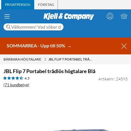
PRIVATPERSON
FÖRETAG
SOMMARREA - Upp till 50%
→
BÄRBARA HÖGTALARE
JBL FLIP 7 PORTABEL TRÅDLÖS HÖGTALARE BLÅ
JBL Flip 7 Portabel trådlös högtalare Blå
4.5
Artikelnr: 24593
(71 kundbetyg)