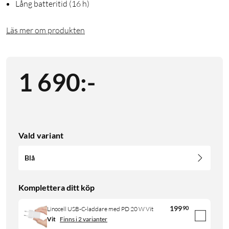
Lång batteritid (16 h)
Läs mer om produkten
1 690
:
-
Vald variant
Blå
Komplettera ditt köp
199
90
Linocell USB-C-laddare med PD 20 W Vit
Vit
Finns i 2 varianter