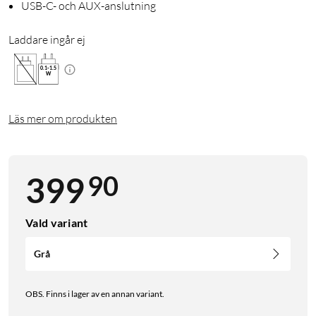
USB-C- och AUX-anslutning
Laddare ingår ej
0.1
-
1.5
W
Läs mer om produkten
90
399
Vald variant
Grå
OBS. Finns i lager av en annan variant.