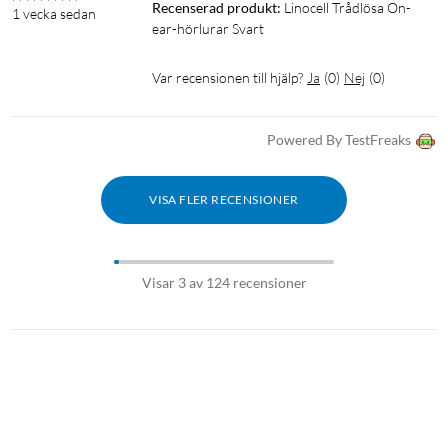
Recenserad produkt:
Linocell Trådlösa On-
1 vecka sedan
ear-hörlurar Svart
Var recensionen till hjälp?
Ja
(
0
)
Nej
(
0
)
Powered By TestFreaks
VISA FLER RECENSIONER
Visar 3 av 124 recensioner