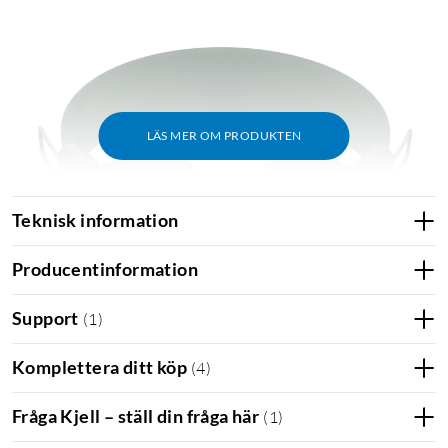
LÄS MER OM PRODUKTEN
Teknisk information
Producentinformation
Support
(
1
)
Komplettera ditt köp
(
4
)
Smidiga reglage för att justera volymen, byta låt eller svara på
Fråga Kjell – ställ din fråga här
(
1
)
samtal.