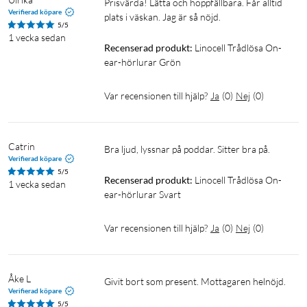
Prisvärda! Lätta och hoppfällbara. Får alltid 
Verifierad köpare
plats i väskan. Jag är så nöjd.
5/5
1 vecka sedan
Recenserad produkt:
Linocell Trådlösa On-
ear-hörlurar Grön
Var recensionen till hjälp?
Ja
(
0
)
Nej
(
0
)
Catrin
Bra ljud, lyssnar på poddar. Sitter bra på.
Verifierad köpare
5/5
Recenserad produkt:
Linocell Trådlösa On-
1 vecka sedan
ear-hörlurar Svart
Var recensionen till hjälp?
Ja
(
0
)
Nej
(
0
)
Åke L
Givit bort som present. Mottagaren helnöjd.
Verifierad köpare
5/5