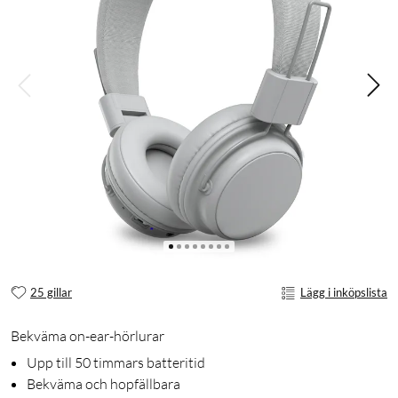
25 gillar
Lägg i inköpslista
Bekväma on-ear-hörlurar
Upp till 50 timmars batteritid
Bekväma och hopfällbara