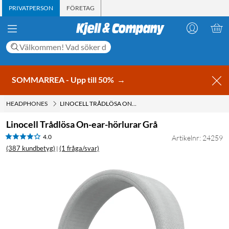
PRIVATPERSON
FÖRETAG
SOMMARREA - Upp till 50%
→
HEADPHONES
LINOCELL TRÅDLÖSA ON-EAR-HÖRLURAR GRÅ
Linocell Trådlösa On-ear-hörlurar Grå
4.0
Artikelnr: 24259
(387 kundbetyg)
(1 fråga/svar)
|