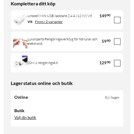
Komplettera ditt köp
149
90
Linocell Mini USB-laddare 2,4 A (12 W) Vit
Vit
Finns i 2 varianter
Luxorparts Rengöringsverktyg för hörlurar och
59
90
elektronik
129
90
20-i-1 rengöringskit
Lagerstatus online och butik
Online
Ej i lager
Butik
Välj din butik