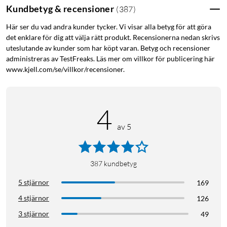
Kundbetyg & recensioner
(
387
)
Specifikationer
Här ser du vad andra kunder tycker. Vi visar alla betyg för att göra
det enklare för dig att välja rätt produkt. Recensionerna nedan skrivs
Bluetooth 5.3
uteslutande av kunder som har köpt varan. Betyg och recensioner
Dynamiskt frekvensomfång: 20 Hz-20 kHz
administreras av TestFreaks. Läs mer om villkor för publicering här
Räckvidd: ca 10 meter
www.kjell.com/se/villkor/recensioner.
Batteritid: upp till 50 timmar
Laddningstid: ca 2 timmar
Laddningsström: 5 V/ 0,5 A (USB-laddare säljes separat)
4
Vikt: 145 g
av 5
Finns i tre olika färger. Välj mellan svart, grå eller grön.
387
kundbetyg
5 stjärnor
169
4 stjärnor
126
3 stjärnor
49