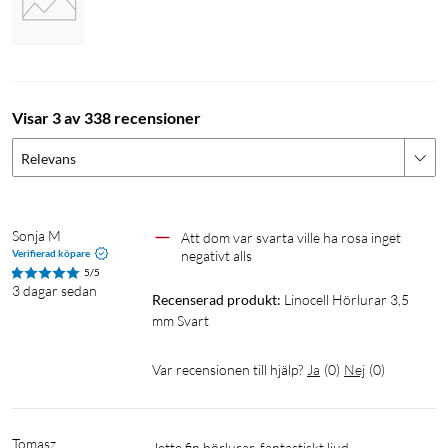
Visar 3 av 338 recensioner
Relevans
Sonja M
Att dom var svarta ville ha rosa inget 
Verifierad köpare
negativt alls
5/5
3 dagar sedan
Recenserad produkt:
Linocell Hörlurar 3,5 
mm Svart
Var recensionen till hjälp?
Ja
(
0
)
Nej
(
0
)
Tomasz
Jette fin hörlurar, fantastiskt ljud. 