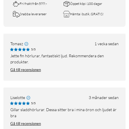
Fri frakt från 599:-
Öppet köp i 100 dagar
Snabba leveranser
Hämta i butik, GRATIS!
Tomasz
1 vecka sedan
5/5
Jette fin hörlurar, fantastiskt ljud. Rekommendera den
produkter.
Gå till recensionen
Liselotte
3 månader sedan
5/5
Gillar sladdhörlurar. Dessa sitter bra i mina öron och ljudet är
bra
Gå till recensionen