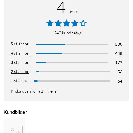
4
av 5
1240
kundbetyg
5 stjärnor
500
4 stjärnor
448
3 stjärnor
172
2 stjärnor
56
1 stjärna
64
Klicka ovan för att filtrera
Kundbilder