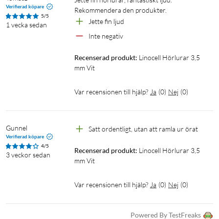
Verifierad köpare
Rekommendera den produkter. 
5/5
Jette fin ljud 
1 vecka sedan
Inte negativ
Recenserad produkt:
Linocell Hörlurar 3,5 
mm Vit
Var recensionen till hjälp?
Ja
(
0
)
Nej
(
0
)
Gunnel
Satt ordentligt, utan att ramla ur örat
Verifierad köpare
4/5
Recenserad produkt:
Linocell Hörlurar 3,5 
3 veckor sedan
mm Vit
Var recensionen till hjälp?
Ja
(
0
)
Nej
(
0
)
Powered By TestFreaks