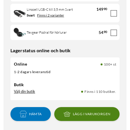
149
90
Linocell USB-C till 3,5 mm Svart
Svart
Finns i 2 varianter
54
90
Texgear Fodral för hörlurar
Lagerstatus online och butik
Online
100+ st
1-2 dagars leveranstid
Butik
Välj din butik
Finns i 110 butiker.
HÄMTA
LÄGG I VARUKORGEN