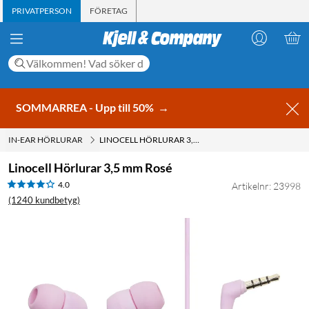
PRIVATPERSON
FÖRETAG
SOMMARREA - Upp till 50%
→
IN-EAR HÖRLURAR
LINOCELL HÖRLURAR 3,5 MM ROSÉ
Linocell Hörlurar 3,5 mm Rosé
4.0
Artikelnr: 23998
(1240 kundbetyg)