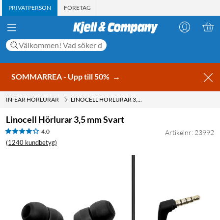
PRIVATPERSON
FÖRETAG
SOMMARREA - Upp till 50%
→
IN-EAR HÖRLURAR
LINOCELL HÖRLURAR 3,5 MM SVART
Linocell Hörlurar 3,5 mm Svart
4.0
Artikelnr: 23992
(1240 kundbetyg)