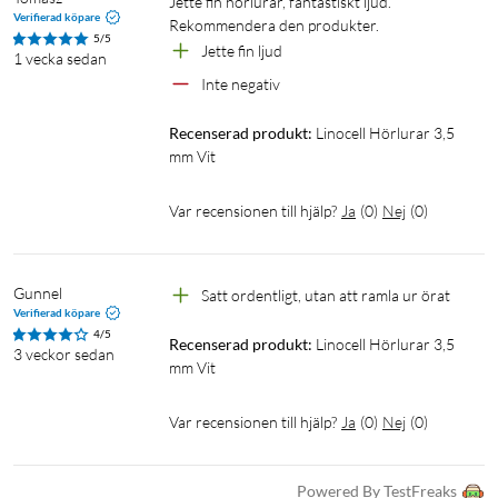
Jette fin hörlurar, fantastiskt ljud. 
Verifierad köpare
Rekommendera den produkter. 
5/5
Jette fin ljud 
1 vecka sedan
Inte negativ
Recenserad produkt:
Linocell Hörlurar 3,5 
mm Vit
Var recensionen till hjälp?
Ja
(
0
)
Nej
(
0
)
Gunnel
Satt ordentligt, utan att ramla ur örat
Verifierad köpare
4/5
Recenserad produkt:
Linocell Hörlurar 3,5 
3 veckor sedan
mm Vit
Var recensionen till hjälp?
Ja
(
0
)
Nej
(
0
)
Powered By TestFreaks