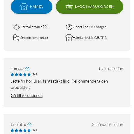
HÄMTA
LÄGG I VARUKORGEN
Fri frakt från 599:-
Öppet köp i 100 dagar
Snabba leveranser
Hämta i butik, GRATIS!
Tomasz
1 vecka sedan
5/5
Jette fin hörlurar, fantastiskt ljud. Rekommendera den
produkter.
Gå till recensionen
Liselotte
3 månader sedan
5/5