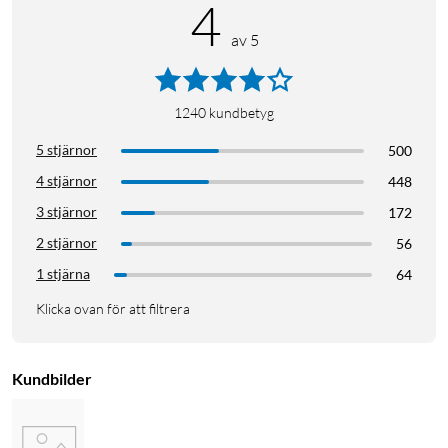
4
av 5
1240
kundbetyg
5 stjärnor
500
4 stjärnor
448
3 stjärnor
172
2 stjärnor
56
1 stjärna
64
Klicka ovan för att filtrera
Kundbilder