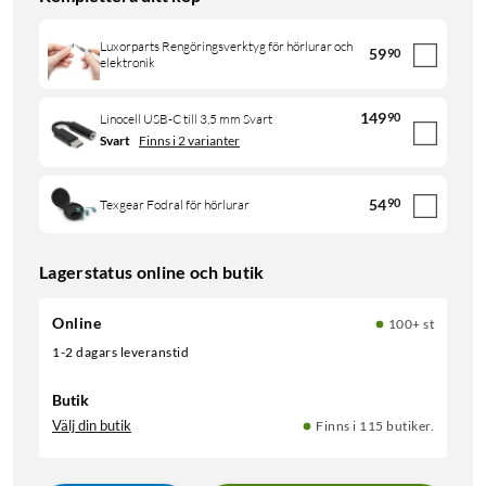
Luxorparts Rengöringsverktyg för hörlurar och
59
90
elektronik
149
90
Linocell USB-C till 3,5 mm Svart
Svart
Finns i 2 varianter
54
90
Texgear Fodral för hörlurar
Lagerstatus online och butik
Online
100+ st
1-2 dagars leveranstid
Butik
Välj din butik
Finns i 115 butiker.