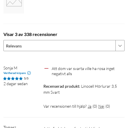
Visar 3 av 338 recensioner
Relevans
Sonja M
Att dom var svarta ville ha rosa inget 
Verifierad köpare
negativt alls
5/5
2 dagar sedan
Recenserad produkt:
Linocell Hörlurar 3,5 
mm Svart
Var recensionen till hjälp?
Ja
(
0
)
Nej
(
0
)
Tomasz