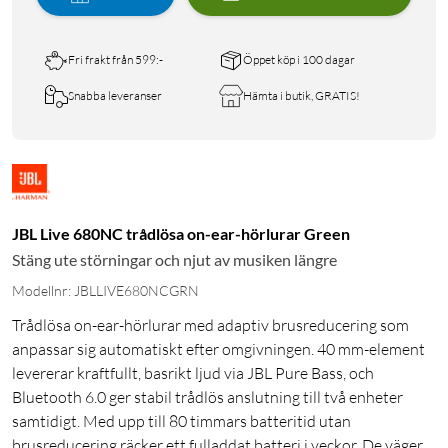
Fri frakt från 599:-
Öppet köp i 100 dagar
Snabba leveranser
Hämta i butik, GRATIS!
JBL Live 680NC trådlösa on-ear-hörlurar Green
Stäng ute störningar och njut av musiken längre
Modellnr: JBLLIVE680NCGRN
Trådlösa on-ear-hörlurar med adaptiv brusreducering som
anpassar sig automatiskt efter omgivningen. 40 mm-element
levererar kraftfullt, basrikt ljud via JBL Pure Bass, och
Bluetooth 6.0 ger stabil trådlös anslutning till två enheter
samtidigt. Med upp till 80 timmars batteritid utan
brusreducering räcker ett fulladdat batteri i veckor. De väger