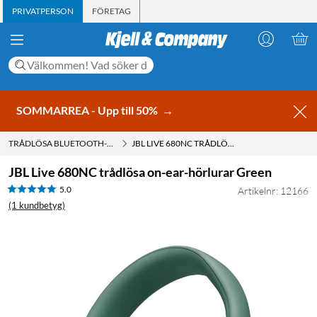
PRIVATPERSON
FÖRETAG
SOMMARREA - Upp till 50%
→
TRÅDLÖSA BLUETOOTH-HÖRLURAR
JBL LIVE 680NC TRÅDLÖSA ON-EAR-HÖRLURAR GREEN
JBL Live 680NC trådlösa on-ear-hörlurar Green
5.0
Artikelnr: 12166
(1 kundbetyg)