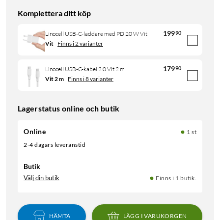
Komplettera ditt köp
199
90
Linocell USB-C-laddare med PD 20 W Vit
Vit
Finns i 2 varianter
179
90
Linocell USB-C-kabel 2.0 Vit 2 m
Vit 2 m
Finns i 8 varianter
Lagerstatus online och butik
Online
1 st
2-4 dagars leveranstid
Butik
Välj din butik
Finns i 1 butik.
HÄMTA
LÄGG I VARUKORGEN