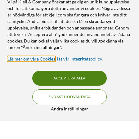
Vi på Kjell & Company önskar att ge dig en unik kundupplevelse
och för att kunna göra detta använder vi cookies. Några av dessa
är nödvändiga för att kjell.com ska fungera och kräver inte ditt
samtycke. Andra bidrar till att du ska få en skräddarsydd
upplevelse, unika erbjudanden och anpassade annonser. Genom
att trycka "Acceptera alla" godkänner du användandet av sådana
cookies. Du kan också välja vilka cookies du vill godkänna via
länken "Ändra inställningar".
Läs mer om våra Cookies
,
läs vår Integritetspolicy
.
ACCEPTERA ALLA
ENDAST NÖDVÄNDIGA
Ändra inställningar
JBL Live 680NC trådlösa on-ear-hörlurar Green
FRI FRAKT
5/5
1 690:-