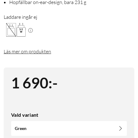
Hopfällbar on-ear-design, bara 231 g
Laddare ingår ej
5
-
5
W
Läs mer om produkten
1 690
:
-
Vald variant
Green