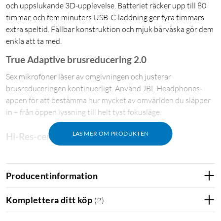
och uppslukande 3D-upplevelse. Batteriet räcker upp till 80
timmar, och fem minuters USB-C-laddning ger fyra timmars
extra speltid. Fällbar konstruktion och mjuk bärväska gör dem
enkla att ta med.
True Adaptive brusreducering 2.0
Sex mikrofoner läser av omgivningen och justerar
brusreduceringen kontinuerligt. Använd JBL Headphones-
appen för att bestämma hur mycket av omvärlden du släpper
in – från öppen lyssning till helt tyst fokusläge.
LÄS MER OM PRODUKTEN
Hi-Res-certifierat ljud
40 mm-elementen levererar en detaljrik ljudbild både trådlöst
och via kabel. JBL Spatial Sound omvandlar stereoinnehåll till
Producentinformation
3D-ljud, och Personi-Fi 3.0 anpassar ljudkurvan efter din egen
hörsel.
Komplettera ditt köp
(
2
)
Kristallklara samtal