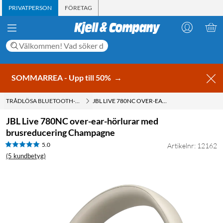
PRIVATPERSON
FÖRETAG
SOMMARREA - Upp till 50%
→
TRÅDLÖSA BLUETOOTH-HÖRLURAR
JBL LIVE 780NC OVER-EAR-HÖRLURAR MED BRUSREDUCERING CHAMPAGNE
JBL Live 780NC over-ear-hörlurar med
brusreducering Champagne
5.0
Artikelnr: 12162
(5 kundbetyg)