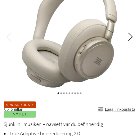
SPARA 700KR
5 gillar
Lägg i inköpslista
NYHET
Sjunk in i musiken – oavsett var du befinner dig.
True Adaptive brusreducering 2.0