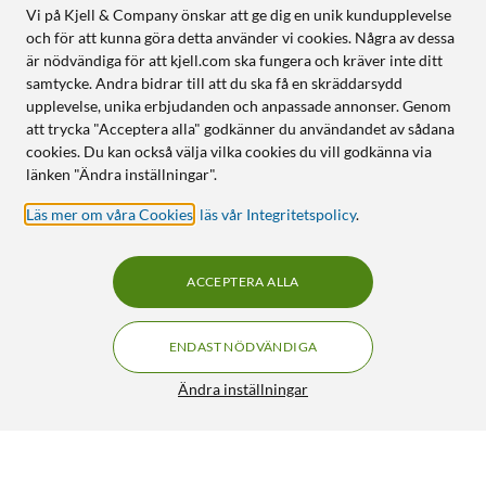
Vi på Kjell & Company önskar att ge dig en unik kundupplevelse
och för att kunna göra detta använder vi cookies. Några av dessa
är nödvändiga för att kjell.com ska fungera och kräver inte ditt
samtycke. Andra bidrar till att du ska få en skräddarsydd
upplevelse, unika erbjudanden och anpassade annonser. Genom
att trycka "Acceptera alla" godkänner du användandet av sådana
cookies. Du kan också välja vilka cookies du vill godkänna via
länken "Ändra inställningar".
Läs mer om våra Cookies
,
läs vår Integritetspolicy
.
ACCEPTERA ALLA
ENDAST NÖDVÄNDIGA
Ändra inställningar
JBL Live 780NC over-ear-hörlurar med
1 490:-
brusreducering Champagne
2 190:-