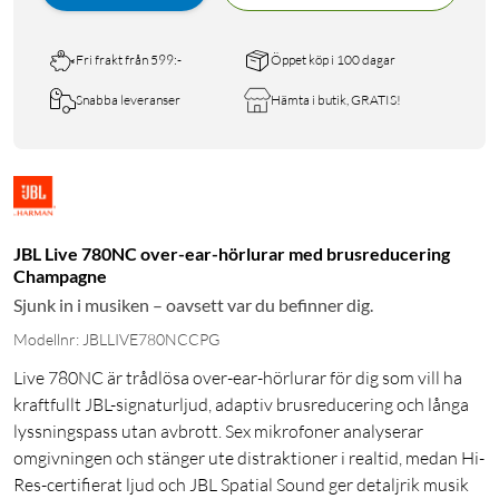
Fri frakt från 599:-
Öppet köp i 100 dagar
Snabba leveranser
Hämta i butik, GRATIS!
JBL Live 780NC over-ear-hörlurar med brusreducering
Champagne
Sjunk in i musiken – oavsett var du befinner dig.
Modellnr: JBLLIVE780NCCPG
Live 780NC är trådlösa over-ear-hörlurar för dig som vill ha
kraftfullt JBL-signaturljud, adaptiv brusreducering och långa
lyssningspass utan avbrott. Sex mikrofoner analyserar
omgivningen och stänger ute distraktioner i realtid, medan Hi-
Res-certifierat ljud och JBL Spatial Sound ger detaljrik musik