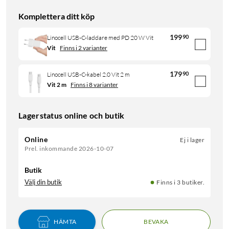
Komplettera ditt köp
199
90
Linocell USB-C-laddare med PD 20 W Vit
Vit
Finns i 2 varianter
179
90
Linocell USB-C-kabel 2.0 Vit 2 m
Vit 2 m
Finns i 8 varianter
Lagerstatus online och butik
Online
Ej i lager
Prel. inkommande 2026-10-07
Butik
Välj din butik
Finns i 3 butiker.
HÄMTA
BEVAKA