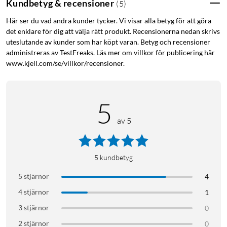
Kundbetyg & recensioner
(
5
)
Två strålformande mikrofoner och en AI-tränad algoritm
Här ser du vad andra kunder tycker. Vi visar alla betyg för att göra
filtrerar bort trafik, vind och bakgrundsljud, så att din röst går
det enklare för dig att välja rätt produkt. Recensionerna nedan skrivs
fram tydligt även på bullriga platser.
uteslutande av kunder som har köpt varan. Betyg och recensioner
administreras av TestFreaks. Läs mer om villkor för publicering här
Batteri och laddning
www.kjell.com/se/villkor/recensioner.
Upp till 80 timmars speltid utan brusreducering och 50
timmar med ANC på. Fem minuter i USB-C-laddaren ger fyra
timmars extra lyssning – lagom för resan hem.
5
av 5
Bluetooth 6.0 med LE Audio
Låg strömförbrukning och stabil anslutning. Håll två enheter
parkopplade samtidigt och växla mellan surfplatta och telefon
5
kundbetyg
utan omparning. Stöd för Auracast gör det enkelt att dela ljud
5 stjärnor
4
med andra.
4 stjärnor
1
Fällbar design
3 stjärnor
0
Metallgångjärn och silikonhuvudbygel i lätt konstruktion gör
2 stjärnor
0