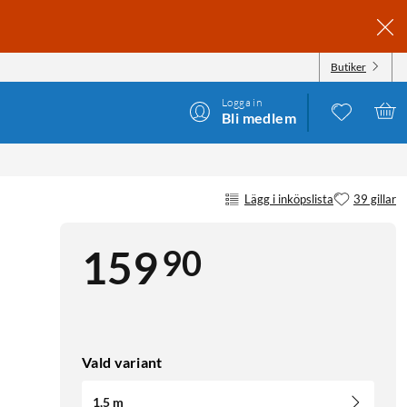
Butiker
Logga in
Bli medlem
Lägg i inköpslista
39 gillar
90
159
Vald variant
1,5 m