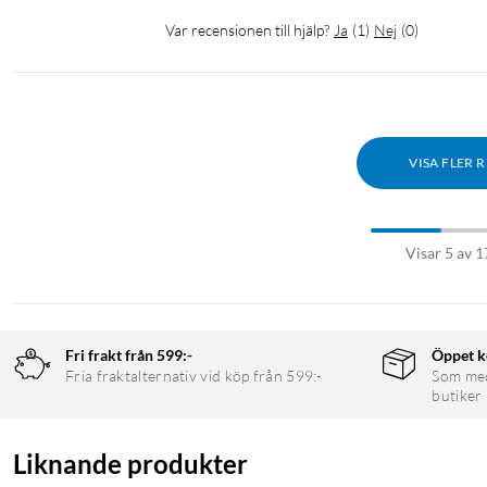
Var recensionen till hjälp?
Ja
(
1
)
Nej
(
0
)
VISA FLER 
Visar 5 av 1
Fri frakt från 599:-
Öppet k
Fria fraktalternativ vid köp från 599:-
Som medl
butiker
Liknande produkter