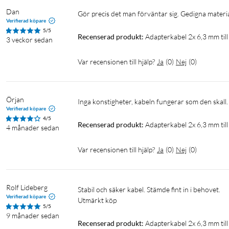
Dan
Gör precis det man förväntar sig. Gedigna materia
Verifierad köpare
5/5
Recenserad produkt:
Adapterkabel 2x 6,3 mm til
3 veckor sedan
Var recensionen till hjälp?
Ja
(
0
)
Nej
(
0
)
Örjan
Inga konstigheter, kabeln fungerar som den skall.
Verifierad köpare
4/5
Recenserad produkt:
Adapterkabel 2x 6,3 mm til
4 månader sedan
Var recensionen till hjälp?
Ja
(
0
)
Nej
(
0
)
Rolf Lideberg
Stabil och säker kabel. Stämde fint in i behovet.

Verifierad köpare
Utmärkt köp
5/5
9 månader sedan
Recenserad produkt:
Adapterkabel 2x 6,3 mm til