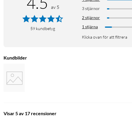
4.5
av 5
3 stjärnor
2 stjärnor
1 stjärna
59
kundbetyg
Klicka ovan för att filtrera
Kundbilder
Visar 5 av 17 recensioner