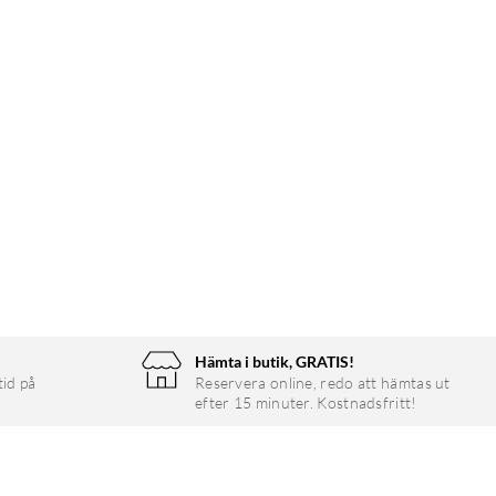
Hämta i butik, GRATIS!
tid på
Reservera online, redo att hämtas ut
efter 15 minuter. Kostnadsfritt!