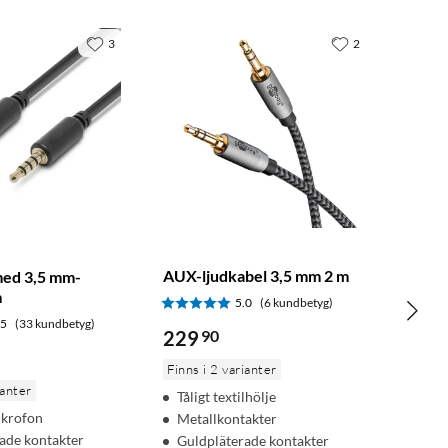
3
2
AUX-ljudkabel 3,5 mm 2 m
med 3,5 mm-
m
5.0
(6 kundbetyg)
.5
(33 kundbetyg)
229
90
Finns i 2 varianter
ianter
Tåligt textilhölje
ikrofon
Metallkontakter
ade kontakter
Guldpläterade kontakter