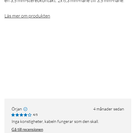
en 3,5 mm-stereokontakt. 2x 6,3 mm-hane till 3,5 mm-hane.
Läs mer om produkten
Örjan
4 månader sedan
4/5
Inga konstigheter, kabeln fungerar som den skall.
Gå till recensionen