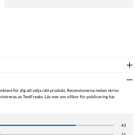
enklare för dig att välja rätt produkt. Recensionerna nedan skrivs
istreras av TestFreaks. Läs mer om villkor för publicering här
43
11