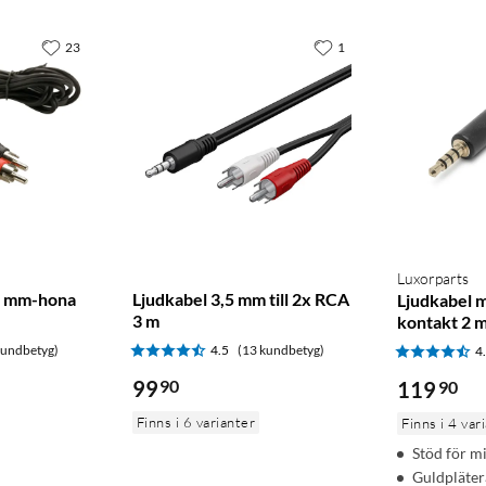
23
1
Luxorparts
5 mm-hona
Ljudkabel 3,5 mm till 2x RCA
Ljudkabel 
3 m
kontakt 2 
kundbetyg)
4.5
(13 kundbetyg)
4
99
90
119
90
Finns i 6 varianter
Finns i 4 var
Stöd för m
Guldpläter