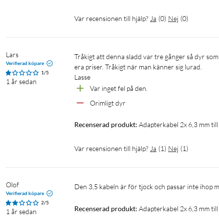
Var recensionen till hjälp?
Ja
(
0
)
Nej
(
0
)
Lars
Tråkigt att denna sladd var tre gånger så dyr som på Thoman.  Nu var det bråttom men man får verkligen hålla ett öga på 
Verifierad köpare
era priser. Tråkigt när man känner sig lurad. 

1/5
Lasse 
1 år sedan
Var inget fel på den. 
Orimligt dyr
Recenserad produkt:
Adapterkabel 2x 6,3 mm til
Var recensionen till hjälp?
Ja
(
1
)
Nej
(
1
)
Olof
Den 3,5 kabeln är för tjock och passar inte ihop
Verifierad köpare
2/5
Recenserad produkt:
Adapterkabel 2x 6,3 mm til
1 år sedan