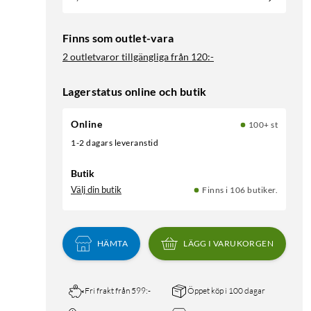
Finns som outlet-vara
2 outletvaror tillgängliga från
120:-
Lagerstatus online och butik
Online
100+ st
1-2 dagars leveranstid
Butik
Välj din butik
Finns i 106 butiker.
HÄMTA
LÄGG I VARUKORGEN
Fri frakt från 599:-
Öppet köp i 100 dagar