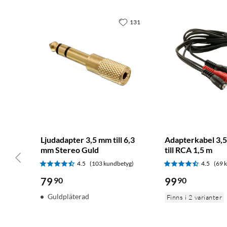
131
Ljudadapter 3,5 mm till 6,3
Adapterkabel 3,
mm Stereo Guld
till RCA 1,5 m
4.5
(103 kundbetyg)
4.5
(69 
79
90
99
90
Guldpläterad
Finns i 2 varianter