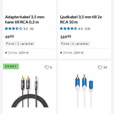
Adapterkabel 3,5 mm-
Ljudkabel 3,5 mm till 2x
hane till RCA 0,2 m
RCA 10 m
3.5
(4)
4.5
(13)
90
90
49
169
Finns i 2 varianter
Finns i 6 varianter
Online
:
100+ st
Online
:
100+ st
NYHET
0
19