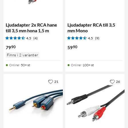
Ljudadapter 2x RCA hane
Ljudadapter RCA till 3,5
till 3,5 mm hona 1,5 m
mm Mono
4.5
(4)
4.5
(9)
90
90
79
59
Finns i 2 varianter
Online
:
50+ st
Online
:
100+ st
21
26