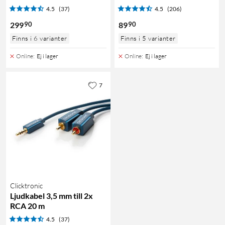
4.5
(37)
4.5
(206)
90
90
299
89
Finns i 6 varianter
Finns i 5 varianter
Online
:
Ej i lager
Online
:
Ej i lager
7
Clicktronic
Ljudkabel 3,5 mm till 2x
RCA 20 m
4.5
(37)