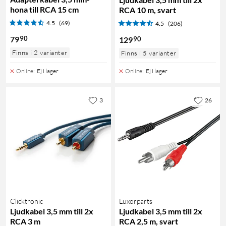
hona till RCA 15 cm
RCA 10 m, svart
4.5
(69)
4.5
(206)
90
79
90
129
Finns i 2 varianter
Finns i 5 varianter
Online
:
Ej i lager
Online
:
Ej i lager
3
26
Clicktronic
Luxorparts
Ljudkabel 3,5 mm till 2x
Ljudkabel 3,5 mm till 2x
RCA 3 m
RCA 2,5 m, svart