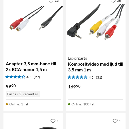
13
36
Luxorparts
Adapter 3,5 mm-hane till
Kompositvideo med ljud till
2x RCA-honor 1,5 m
3,5 mm 1 m
4.5
(27)
4.5
(31)
90
99
90
169
Finns i 2 varianter
Online
:
1+ st
Online
:
100+ st
1
1