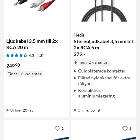
Nedis
Ljudkabel 3,5 mm till 2x
Stereoljudkabel 3,5 mm till
RCA 20 m
2x RCA 5 m
279
:
-
4.5
(13)
Finns i 2 varianter
90
249
Guldpläterade kontakter
Finns i 6 varianter
Flätad nylonkabel för extra
tålighet
Kontakthus i
aluminiumlegering
Online
:
20+ st
Online
:
50+ st
1
1