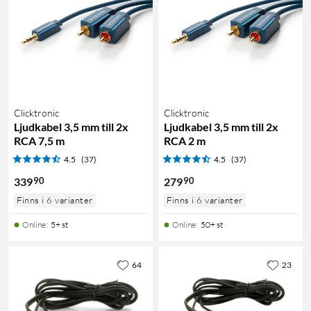
Clicktronic
Clicktronic
Ljudkabel 3,5 mm till 2x
Ljudkabel 3,5 mm till 2x
RCA 7,5 m
RCA 2 m
4.5
(37)
4.5
(37)
90
90
339
279
Finns i 6 varianter
Finns i 6 varianter
Online
:
5+ st
Online
:
50+ st
64
23