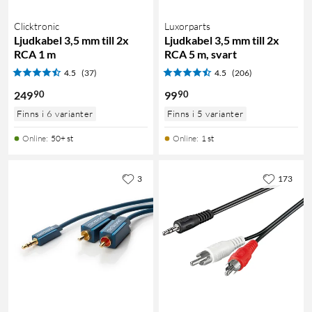
Clicktronic
Luxorparts
Ljudkabel 3,5 mm till 2x
Ljudkabel 3,5 mm till 2x
RCA 1 m
RCA 5 m, svart
4.5
(37)
4.5
(206)
90
90
249
99
Finns i 6 varianter
Finns i 5 varianter
Online
:
50+ st
Online
:
1 st
3
173