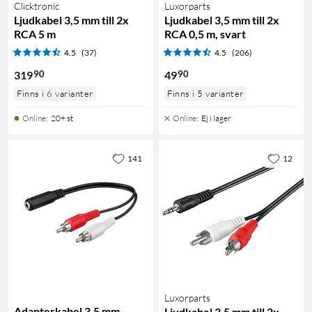
Clicktronic
Luxorparts
Ljudkabel 3,5 mm till 2x
Ljudkabel 3,5 mm till 2x
RCA 5 m
RCA 0,5 m, svart
4.5
(37)
4.5
(206)
90
90
319
49
Finns i 6 varianter
Finns i 5 varianter
Online
:
20+ st
Online
:
Ej i lager
141
12
Luxorparts
Adapterkabel 3,5 mm-
Ljudkabel 3,5 mm till 2x