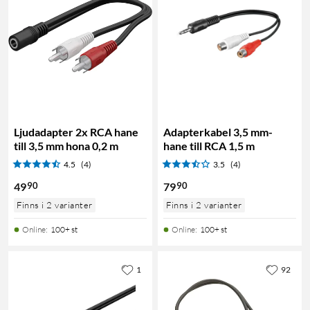
Ljudadapter 2x RCA hane
Adapterkabel 3,5 mm-
till 3,5 mm hona 0,2 m
hane till RCA 1,5 m
4.5
(4)
3.5
(4)
90
90
49
79
Finns i 2 varianter
Finns i 2 varianter
Online
:
100+ st
Online
:
100+ st
1
92