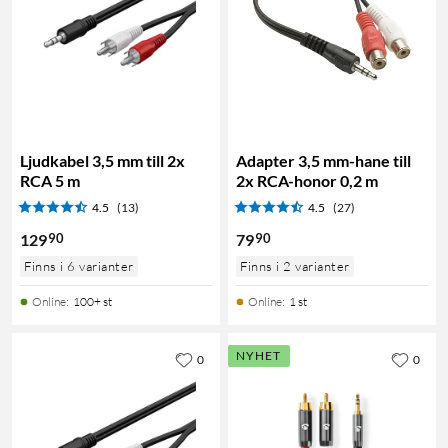
Ljudkabel 3,5 mm till 2x
Adapter 3,5 mm-hane till
RCA 5 m
2x RCA-honor 0,2 m
4.5
(13)
4.5
(27)
90
90
129
79
Finns i 6 varianter
Finns i 2 varianter
Online
:
100+ st
Online
:
1 st
NYHET
0
0