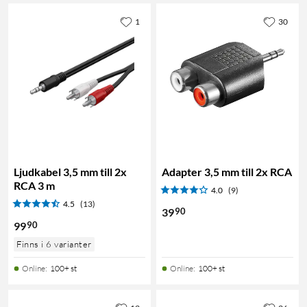
1
30
Ljudkabel 3,5 mm till 2x
Adapter 3,5 mm till 2x RCA
RCA 3 m
4.0
(9)
4.5
(13)
90
39
90
99
Finns i 6 varianter
Online
:
100+ st
Online
:
100+ st