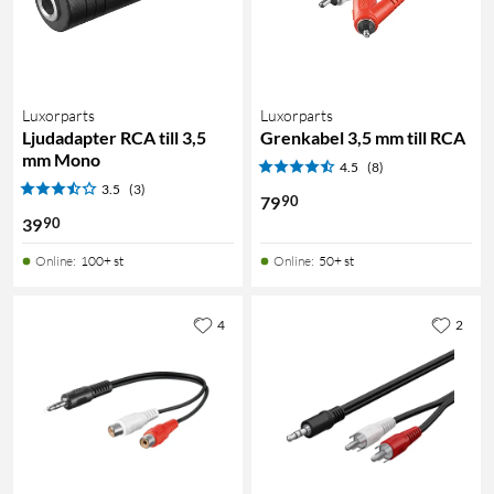
Luxorparts
Luxorparts
Ljudadapter RCA till 3,5
Grenkabel 3,5 mm till RCA
mm Mono
4.5
(8)
3.5
(3)
90
79
90
39
Online
:
100+ st
Online
:
50+ st
4
2