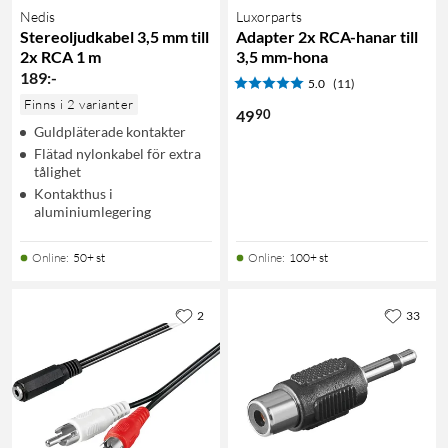
Nedis
Luxorparts
Stereoljudkabel 3,5 mm till
Adapter 2x RCA-hanar till
2x RCA 1 m
3,5 mm-hona
189
:
-
5.0
(11)
Finns i 2 varianter
90
49
Guldpläterade kontakter
Flätad nylonkabel för extra
tålighet
Kontakthus i
aluminiumlegering
Online
:
50+ st
Online
:
100+ st
2
33