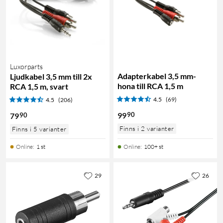
Luxorparts
Adapterkabel 3,5 mm-
Ljudkabel 3,5 mm till 2x
hona till RCA 1,5 m
RCA 1,5 m, svart
4.5
(69)
4.5
(206)
90
99
90
79
Finns i 2 varianter
Finns i 5 varianter
Online
:
1 st
Online
:
100+ st
29
26