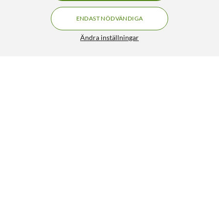
ENDAST NÖDVÄNDIGA
Ändra inställningar
Clicktronic Digital koaxial-kabel 2 m
249:90
4.5/5
HÄMTA
LÄGG I VARUKORGEN
Liknande produkter