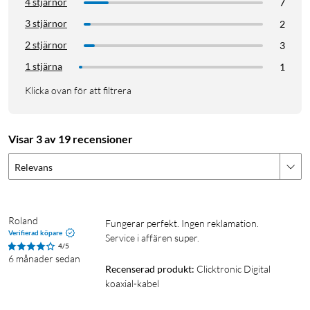
4 stjärnor
7
3 stjärnor
2
2 stjärnor
3
1 stjärna
1
Klicka ovan för att filtrera
Visar 3 av 19 recensioner
Relevans
Roland 
Fungerar perfekt. Ingen reklamation.

Verifierad köpare
Service i affären super.
4/5
6 månader sedan
Recenserad produkt:
Clicktronic Digital 
koaxial-kabel