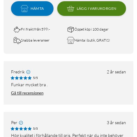
HÄMTA
LÄGG I VARUKORGEN
Fri frakt från 599:-
Öppet köp i 100 dagar
Snabba leveranser
Hämta i butik, GRATIS!
Fredrik
2 år sedan
5/5
Funkar mycket bra .
Gå till recensionen
Per
3 år sedan
5/5
Hög kvalitet i förhållande till pris. Perfekt när du inte behöver