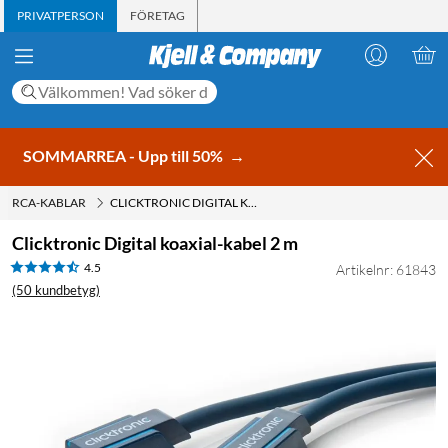
PRIVATPERSON
FÖRETAG
SOMMARREA - Upp till 50%
→
RCA-KABLAR
CLICKTRONIC DIGITAL KOAXIAL-KABEL 2 M
Clicktronic Digital koaxial-kabel 2 m
4.5
Artikelnr: 61843
(50 kundbetyg)