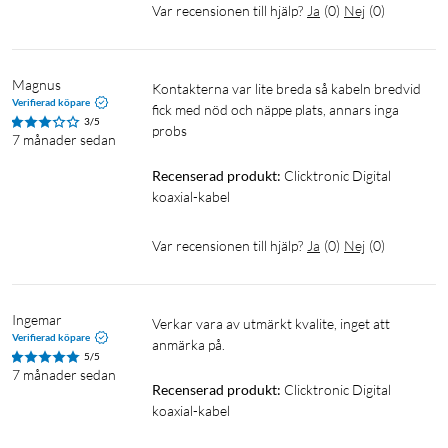
Var recensionen till hjälp?
Ja
(
0
)
Nej
(
0
)
Magnus
Kontakterna var lite breda så kabeln bredvid 
Verifierad köpare
fick med nöd och näppe plats, annars inga 
3/5
probs
7 månader sedan
Recenserad produkt:
Clicktronic Digital 
koaxial-kabel
Var recensionen till hjälp?
Ja
(
0
)
Nej
(
0
)
Ingemar
Verkar vara av utmärkt kvalite, inget att 
Verifierad köpare
anmärka på.
5/5
7 månader sedan
Recenserad produkt:
Clicktronic Digital 
koaxial-kabel