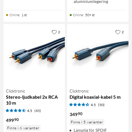
aluminiumlegering
Online
:
1 st
Online
:
50+ st
2
2
Clicktronic
Clicktronic
Stereo-ljudkabel 2x RCA
Digital koaxial-kabel 5 m
10 m
4.5
(50)
4.5
(45)
90
349
90
499
Finns i 5 varianter
Finns i 6 varianter
Lämplig för SPDIF