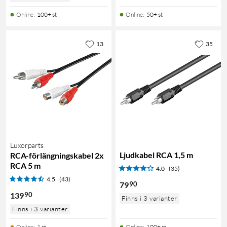
Online
:
100+ st
Online
:
50+ st
13
35
Luxorparts
Ljudkabel RCA 1,5 m
RCA-förlängningskabel 2x
RCA 5 m
4.0
(35)
4.5
(43)
90
79
90
139
Finns i 3 varianter
Finns i 3 varianter
Online
:
1 st
Online
:
100+ st