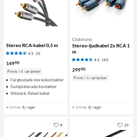
Clicktronic
Stereo RCA-kabel 0,5 m
Stereo-ljudkabel 2x RCA 1
m
4.5
(3)
4.5
(45)
90
149
90
299
Finns i 4 varianter
Finns i 6 varianter
Färgkodade stereokontakter
Guldpläterade kontakter
Slitstark, flätad kabel
Online
:
Ej i lager
Online
:
Ej i lager
8
23