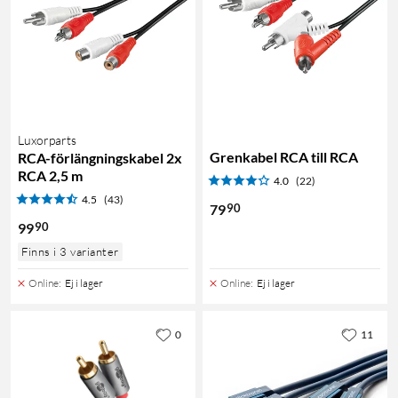
Luxorparts
Grenkabel RCA till RCA
RCA-förlängningskabel 2x
RCA 2,5 m
4.0
(22)
4.5
(43)
90
79
90
99
Finns i 3 varianter
Online
:
Ej i lager
Online
:
Ej i lager
0
11