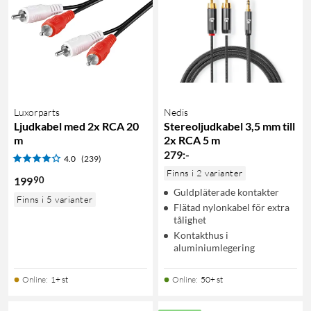
Luxorparts
Nedis
Ljudkabel med 2x RCA 20
Stereoljudkabel 3,5 mm till
m
2x RCA 5 m
279
:
-
4.0
(239)
Finns i 2 varianter
90
199
Guldpläterade kontakter
Finns i 5 varianter
Flätad nylonkabel för extra
tålighet
Kontakthus i
aluminiumlegering
Online
:
1+ st
Online
:
50+ st