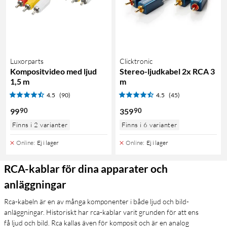
Luxorparts
Clicktronic
Kompositvideo med ljud
Stereo-ljudkabel 2x RCA 3
1,5 m
m
4.5
(90)
4.5
(45)
90
90
99
359
Finns i 2 varianter
Finns i 6 varianter
Online
:
Ej i lager
Online
:
Ej i lager
RCA-kablar för dina apparater och
anläggningar
Rca-kabeln är en av många komponenter i både ljud och bild-
anläggningar. Historiskt har rca-kablar varit grunden för att ens
få ljud och bild. Rca kallas även för komposit och är en analog