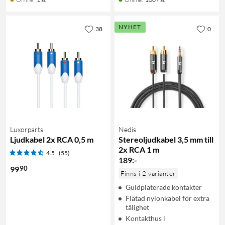
NYHET
38
0
Luxorparts
Nedis
Ljudkabel 2x RCA 0,5 m
Stereoljudkabel 3,5 mm till
2x RCA 1 m
4.5
(55)
189
:
-
90
99
Finns i 2 varianter
Guldpläterade kontakter
Flätad nylonkabel för extra
tålighet
Kontakthus i