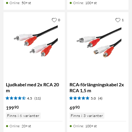
Online
:
50+ st
Online
:
100+ st
0
1
Ljudkabel med 2x RCA 20
RCA-förlängningskabel 2x
m
RCA 1,5 m
4.5
(11)
5.0
(4)
90
90
199
69
Finns i 6 varianter
Finns i 3 varianter
Online
:
20+ st
Online
:
100+ st