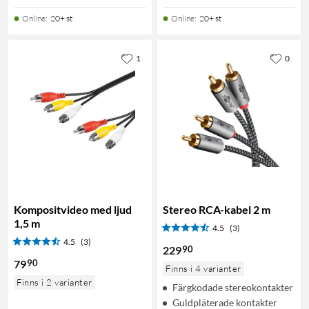
Online
:
20+ st
Online
:
20+ st
1
0
Kompositvideo med ljud
Stereo RCA-kabel 2 m
1,5 m
4.5
(3)
4.5
(3)
90
229
90
79
Finns i 4 varianter
Finns i 2 varianter
Färgkodade stereokontakter
Guldpläterade kontakter