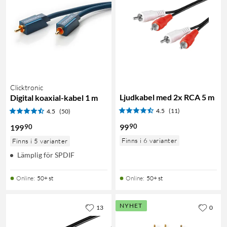
Clicktronic
Ljudkabel med 2x RCA 5 m
Digital koaxial-kabel 1 m
4.5
(11)
4.5
(50)
90
99
90
199
Finns i 6 varianter
Finns i 5 varianter
Lämplig för SPDIF
Online
:
50+ st
Online
:
50+ st
NYHET
13
0