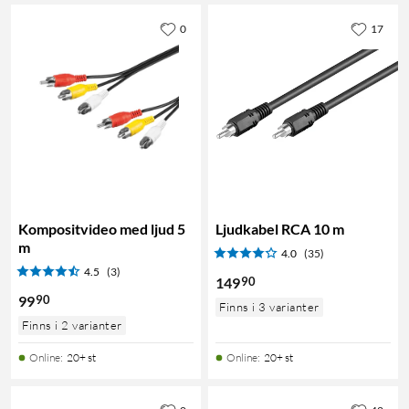
0
17
Kompositvideo med ljud 5
Ljudkabel RCA 10 m
m
4.0
(35)
4.5
(3)
90
149
90
99
Finns i 3 varianter
Finns i 2 varianter
Online
:
20+ st
Online
:
20+ st