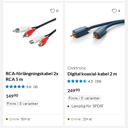
0
4
Clicktronic
RCA-förlängningskabel 2x
Digital koaxial-kabel 2 m
RCA 5 m
4.5
(50)
5.0
(4)
90
249
90
149
Finns i 5 varianter
Finns i 3 varianter
Lämplig för SPDIF
Online
:
50+ st
Online
:
20+ st