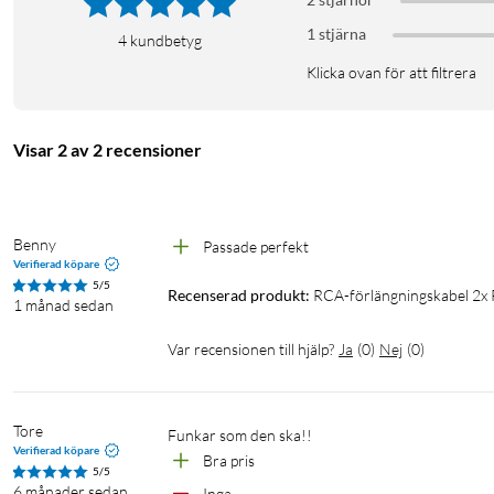
1 stjärna
4
kundbetyg
Klicka ovan för att filtrera
Visar 2 av 2 recensioner
Benny
Passade perfekt 
Verifierad köpare
5/5
Recenserad produkt:
RCA-förlängningskabel 2x
1 månad sedan
Var recensionen till hjälp?
Ja
(
0
)
Nej
(
0
)
Tore
Funkar som den ska!! 
Verifierad köpare
Bra pris 
5/5
6 månader sedan
Inga