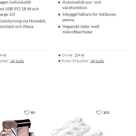
tagen individuellt
Automatisk sov- och
väckfunktion
ed USB-PD 18 W och
arge 3.0
Inbyggd hållare för InkSense-
penna
röststyrning via Homekit,
ssistant och Alexa
Veganskt läder med
mikrofiberfoder
+ st
Online
:
20+ st
utiker.
Välj butik
Finns i 58 butiker.
Välj butik
80
303