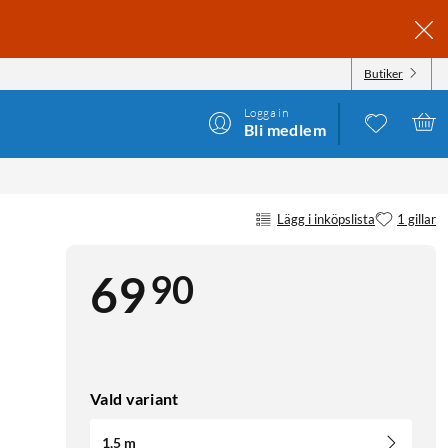
Butiker
Logga in
Bli medlem
Lägg i inköpslista
1 gillar
90
69
Vald variant
1,5 m