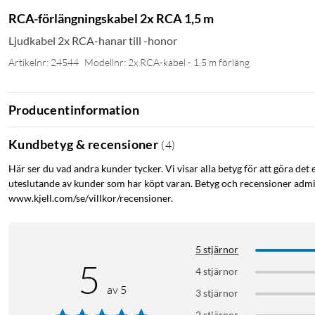
RCA-förlängningskabel 2x RCA 1,5 m
Ljudkabel 2x RCA-hanar till -honor
Artikelnr: 24544
Modellnr: 2x RCA-kabel - 1,5 m förläng
Producentinformation
Kundbetyg & recensioner
(
4
)
Här ser du vad andra kunder tycker. Vi visar alla betyg för att göra det 
uteslutande av kunder som har köpt varan. Betyg och recensioner admin
www.kjell.com/se/villkor/recensioner.
5 stjärnor
5
4 stjärnor
av 5
3 stjärnor
2 stjärnor