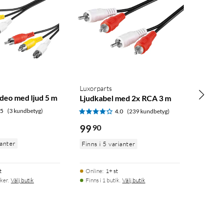
Luxorparts
deo med ljud 5 m
Ljudkabel med 2x RCA 3 m
.5
(3 kundbetyg)
4.0
(239 kundbetyg)
99
90
ianter
Finns i 5 varianter
t
Online
:
1+ st
ker.
Välj butik
Finns i 1 butik.
Välj butik