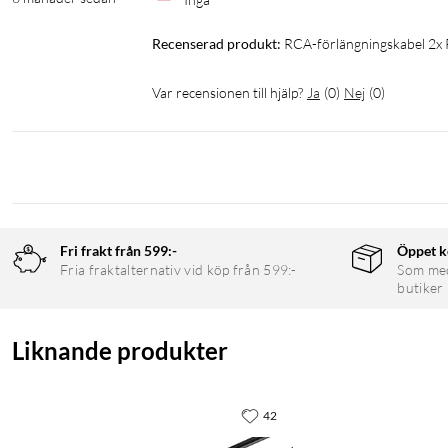
Recenserad produkt:
RCA-förlängningskabel 2x
Var recensionen till hjälp?
Ja
(
0
)
Nej
(
0
)
Fri frakt från 599:-
Öppet k
Fria fraktalternativ vid köp från 599:-
Som medl
butiker
Liknande produkter
42