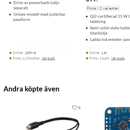
Drivs av powerbank (säljs
separat)
Finns i 2 varianter
Unisex-modell med justerbar
Qi2-certifierad 15 W 
passform
laddning
Semi-solid-state-batter
titanhölje
Ladda två enheter sam
Online
:
100+ st
Online
:
1 st
Finns i 115 butiker.
Välj butik
Finns i 1 butik.
Välj butik
Andra köpte även
0