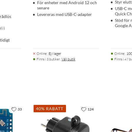
Styr elut
För enheter med Android 12 och
senare
USB-C m
Quick Ch
Levereras med USB-C-adapter
trådlös
Stöd för 
Google A
i i
tidigt
Online
:
Ej i lager
Online
:
100
Finns i 3 butiker.
Välj butik
Finns i 47 b
40% RABATT
33
124