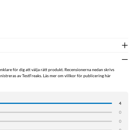
enklare för dig att välja rätt produkt. Recensionerna nedan skrivs
istreras av TestFreaks. Läs mer om villkor för publicering här
4
0
0