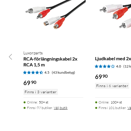
Luxorparts
Ljudkabel med 2x
RCA-förlängningskabel 2x
RCA 1,5 m
4.0
(12 
4.5
(43 kundbetyg)
69
90
69
90
Finns i 6 varianter
Finns i 3 varianter
Online
:
50+ st
Online
:
100+ st
Finns i 97 butiker.
Välj butik
Finns i 101 butiker.
Vä