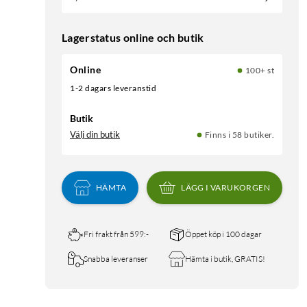
Lagerstatus online och butik
Online
100+ st
1-2 dagars leveranstid
Butik
Välj din butik
Finns i 58 butiker.
HÄMTA
LÄGG I VARUKORGEN
Fri frakt från 599:-
Öppet köp i 100 dagar
Snabba leveranser
Hämta i butik, GRATIS!