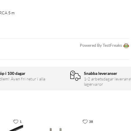
 RCA 5 m
Powered By TestFreaks
öp i 100 dagar
Snabba leveranser
em! Även fri retur i alla
1-2 arbetsdagar leverans
lagervaror
1
38