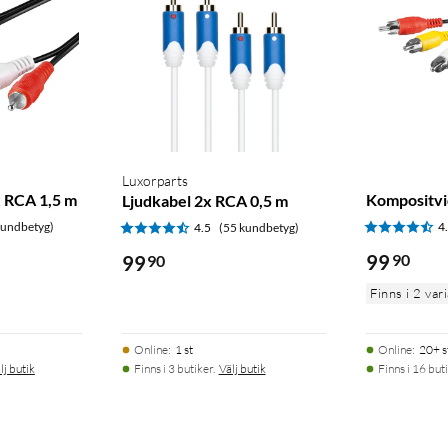
Luxorparts
 RCA 1,5 m
Kompositvi
Ljudkabel 2x RCA 0,5 m
kundbetyg)
4
4.5
(55 kundbetyg)
99
90
99
90
Finns i 2 var
Online
:
1 st
Online
:
20+ s
lj butik
Finns i 3 butiker.
Välj butik
Finns i 16 buti