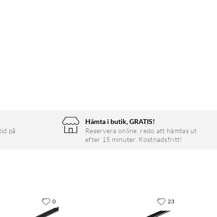
Hämta i butik, GRATIS!
tid på
Reservera online, redo att hämtas ut
efter 15 minuter. Kostnadsfritt!
0
23