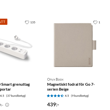
ATT
135
1
Onyx Boox
 Smart grenuttag
Magnetiskt fodral för Go 7-
portar
serien Beige
4.5
(37 kundbetyg)
4.5
(9 kundbetyg)
439
:
-
:-