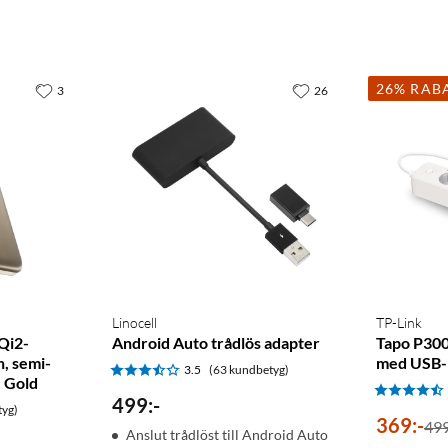
26% RAB
3
26
Linocell
TP-Link
Qi2-
Android Auto trådlös adapter
Tapo P300
, semi-
med USB-
3.5
(63 kundbetyg)
e Gold
499
:
-
tyg)
369
:
-
499
Anslut trådlöst till Android Auto