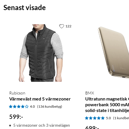
Senast visade
122
Rubicson
BMX
Värmeväst med 5 värmezoner
Ultratunn magnetisk 
powerbank 5000 mAh
4.0
(136 kundbetyg)
solid-state i titanhölj
599
:
-
5.0
(1 kundbe
5 värmezoner och 3 värmelägen
699
:
-