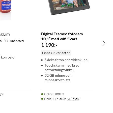
Digital Frameo fotoram
ng Lim
10,1” med wifi Svart
.5
(17 kundbetyg)
1 190
:
-
Finns i 2 varianter
 korrosion
Skicka foton och videoklipp
Touchskärm med bred
betraktningsvinkel
32 GB minne och
minneskortplats
ager
Online
:
100+ st
Finns i 14 butiker.
Välj butik