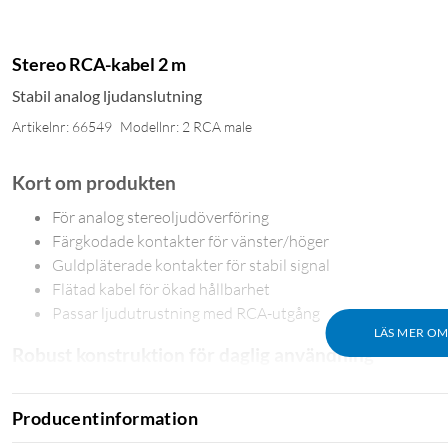
Stereo RCA-kabel 2 m
Stabil analog ljudanslutning
Artikelnr: 66549
Modellnr: 2 RCA male
Kort om produkten
För analog stereoljudöverföring
Färgkodade kontakter för vänster/höger
Guldpläterade kontakter för stabil signal
Flätad kabel för ökad hållbarhet
Passar ljudutrustning med RCA-utgång
LÄS MER O
Robust konstruktion för daglig användning
Kabeln är byggd för att tåla upprepad användning och hantering
mer flexibel, samtidigt som metallhylsor runt kontakterna ger ext
Producentinformation
fasta installationer som vid tillfälliga uppkopplingar.