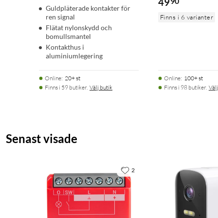
49
90
Guldpläterade kontakter för
ren signal
Finns i 6 varianter
Flätat nylonskydd och
bomullsmantel
Kontakthus i
aluminiumlegering
Online
:
20+ st
Online
:
100+ st
Finns i 59 butiker.
Välj butik
Finns i 98 butiker.
Välj
Senast visade
2