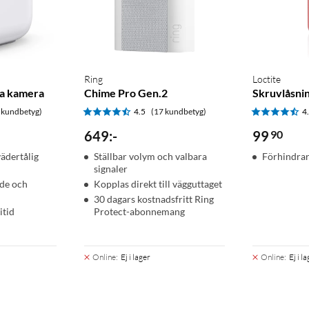
Ring
Loctite
a kamera
Chime Pro Gen.2
Skruvlåsni
 kundbetyg)
4.5
(17 kundbetyg)
4
649
:
-
99
90
vädertålig
Ställbar volym och valbara
Förhindrar
signaler
nde och
Kopplas direkt till vägguttaget
30 dagars kostnadsfritt Ring
itid
Protect-abonnemang
Online
:
Ej i lager
Online
:
Ej i l