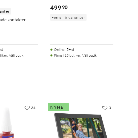
499
90
ianter
Finns i 6 varianter
ade kontakter
st
Online
:
5+ st
tiker.
Välj butik
Finns i 15 butiker.
Välj butik
NYHET
34
3