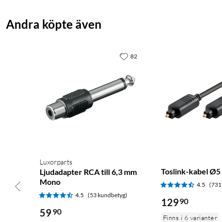
Andra köpte även
82
Luxorparts
Toslink-kabel Ø5
Ljudadapter RCA till 6,3 mm
Mono
4.5
(731
4.5
(53 kundbetyg)
129
90
59
90
Finns i 6 varianter