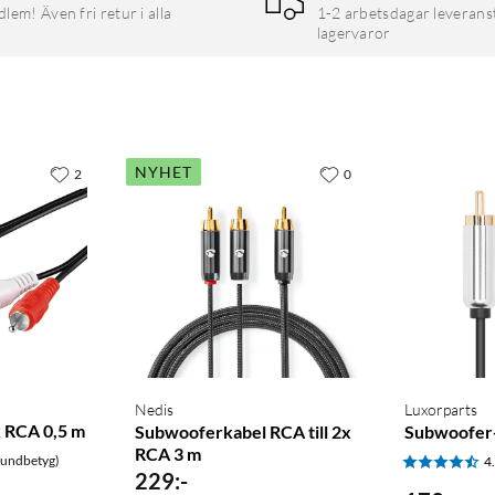
em! Även fri retur i alla
1-2 arbetsdagar leverans
lagervaror
NYHET
2
0
Nedis
Luxorparts
 RCA 0,5 m
Subwooferkabel RCA till 2x
Subwoofer-
RCA 3 m
kundbetyg)
4
229
:
-