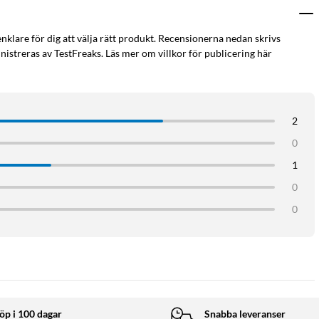
enklare för dig att välja rätt produkt. Recensionerna nedan skrivs
h används ofta tillsammans med förstärkare, högtalare,
istreras av TestFreaks. Läs mer om villkor för publicering här
 gör det enkelt att koppla rätt kanal och säkerställer korrekt
2
0
1
0
0
öp i 100 dagar
Snabba leveranser