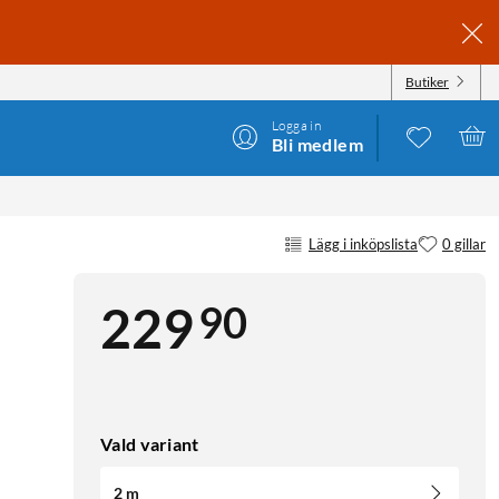
Butiker
Logga in
Bli medlem
Lägg i inköpslista
0 gillar
90
229
Vald variant
2 m