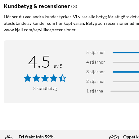
Kundbetyg & recensioner
(
3
)
Bred kompatibilitet med analog ljudutrustning
Här ser du vad andra kunder tycker. Vi visar alla betyg för att göra det 
Stereo RCA-kabeln är avsedd för enheter med RCA-anslutning oc
uteslutande av kunder som har köpt varan. Betyg och recensioner admin
mixerbord, tv-apparater och annan ljudutrustning. Färgkodningen
www.kjell.com/se/villkor/recensioner.
stereobild utan krångel.
Specifikationer
5 stjärnor
4.5
4 stjärnor
Anslutning: RCA hane till RCA hane
av 5
Ljudtyp: Analog stereo (vänster/höger)
3 stjärnor
Kontakter: Guldpläterade
2 stjärnor
Kabeltyp: Flätad textilmantel
3
kundbetyg
1 stjärna
Färg: Grå
I förpackningen
1x Stereo RCA-kabel
Fri frakt från 599:-
Öppet k