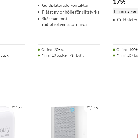
179
:
-
Guldpläterade kontakter
Finns i 2 var
Flätat nylonhölje för slitstyrka
Skärmad mot
Guldpläter
radiofrekvensstörningar
Online
:
20+ st
Online
:
100+ 
 butik
Finns i 15 butiker.
Välj butik
Finns i 109 bu
51
15