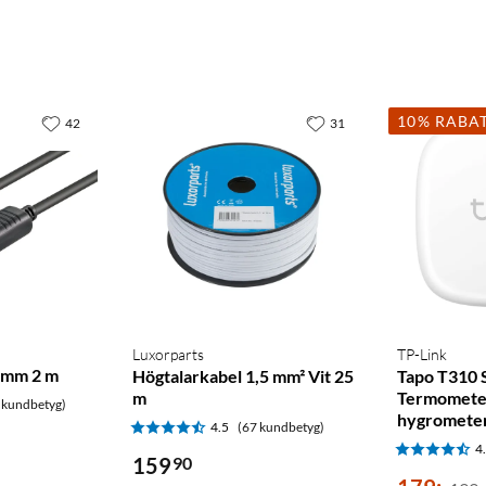
10% RABA
42
31
Luxorparts
TP-Link
 mm 2 m
Högtalarkabel 1,5 mm² Vit 25
Tapo T310 
m
Termomete
 kundbetyg)
hygromete
4.5
(67 kundbetyg)
4
159
90