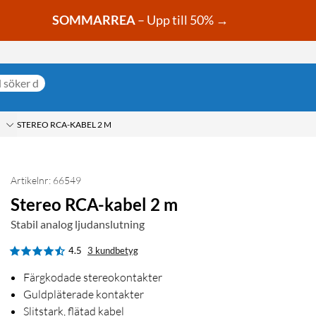
SOMMARREA
– Upp till 50% →
STEREO RCA-KABEL 2 M
Artikelnr: 66549
Stereo RCA-kabel 2 m
Stabil analog ljudanslutning
4.5
3 kundbetyg
Färgkodade stereokontakter
Guldpläterade kontakter
Slitstark, flätad kabel