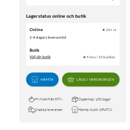
Lagerstatus online och butik
Online
20+ st
2-4 dagars leveranstid
Butik
Välj din butik
Finns i 53 butiker.
HÄMTA
LÄGG I VARUKORGEN
Fri frakt från 599:-
Öppet köp i 100 dagar
Snabba leveranser
Hämta i butik, GRATIS!