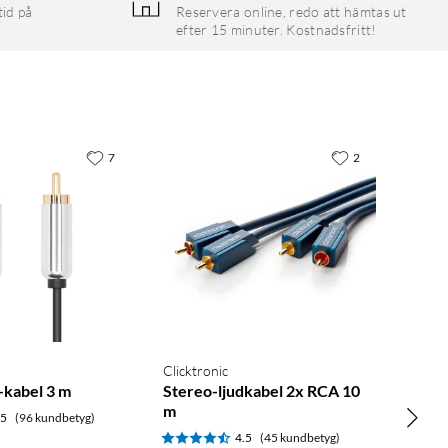
tid på
Reservera online, redo att hämtas ut
efter 15 minuter. Kostnadsfritt!
7
2
Clicktronic
kabel 3 m
Stereo-ljudkabel 2x RCA 10
m
.5
(96 kundbetyg)
4.5
(45 kundbetyg)