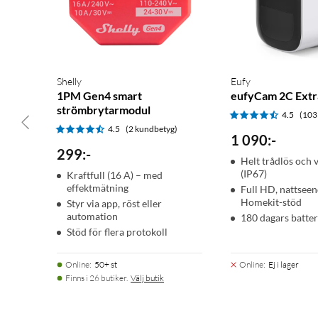
Shelly
Eufy
1PM Gen4 smart
eufyCam 2C Extr
strömbrytarmodul
4.5
(103
4.5
(2 kundbetyg)
1 090
:
-
299
:
-
Helt trådlös och 
(IP67)
Kraftfull (16 A) – med
effektmätning
Full HD, nattsee
Homekit-stöd
Styr via app, röst eller
automation
180 dagars batter
Stöd för flera protokoll
Online
:
50+ st
Online
:
Ej i lager
Finns i 26 butiker.
Välj butik