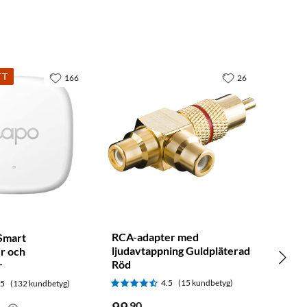
TT
166
26
RCA-adapter med
Smart
ljudavtappning Guldpläterad
r och
Röd
r
4.5
(15 kundbetyg)
.5
(132 kundbetyg)
99
90