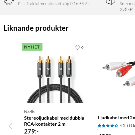
Fria fraktalternativ vid köp från 599:-
Som medl
butiker
Liknande produkter
NYHET
0
Nedis
Ljudkabel med 2x
Stereoljudkabel med dubbla
RCA-kontakter 2 m
4.5
(11 
279
:
-