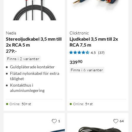
Nedis
Clicktronic
Stereoljudkabel 3,5 mm till
Ljudkabel 3,5 mm till 2x
2x RCA 5 m
RCA 7,5 m
279
:
-
4.5
(37)
Finns i 2 varianter
90
339
Guldpläterade kontakter
Finns i 6 varianter
Flätad nylonkabel för extra
tålighet
Kontakthus i
aluminiumlegering
Online
:
50+ st
Online
:
5+ st
1
64