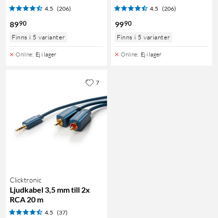
4.5
(206)
4.5
(206)
90
90
89
99
Finns i 5 varianter
Finns i 5 varianter
Online
:
Ej i lager
Online
:
Ej i lager
7
Clicktronic
Ljudkabel 3,5 mm till 2x
RCA 20 m
4.5
(37)