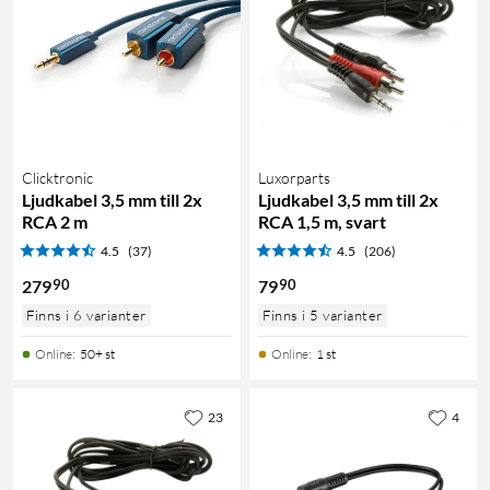
Clicktronic
Luxorparts
Ljudkabel 3,5 mm till 2x
Ljudkabel 3,5 mm till 2x
RCA 2 m
RCA 1,5 m, svart
4.5
(37)
4.5
(206)
90
90
279
79
Finns i 6 varianter
Finns i 5 varianter
Online
:
50+ st
Online
:
1 st
23
4