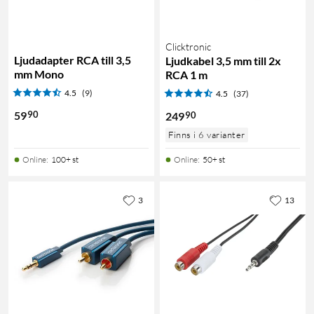
Clicktronic
Ljudadapter RCA till 3,5
Ljudkabel 3,5 mm till 2x
mm Mono
RCA 1 m
4.5
(9)
4.5
(37)
90
59
90
249
Finns i 6 varianter
Online
:
100+ st
Online
:
50+ st
3
13