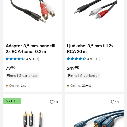
Adapter 3,5 mm-hane till
Ljudkabel 3,5 mm till 2x
2x RCA-honor 0,2 m
RCA 20 m
4.5
(27)
4.5
(13)
90
90
79
249
Finns i 2 varianter
Finns i 6 varianter
Online
:
1 st
Online
:
20+ st
NYHET
0
1