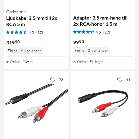
Clicktronic
Adapter 3,5 mm-hane till
Ljudkabel 3,5 mm till 2x
2x RCA-honor 1,5 m
RCA 5 m
4.5
(27)
4.5
(37)
90
99
90
319
Finns i 2 varianter
Finns i 6 varianter
Online
:
20+ st
Online
:
Ej i lager
173
141