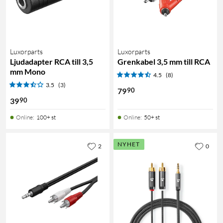
Luxorparts
Luxorparts
Ljudadapter RCA till 3,5
Grenkabel 3,5 mm till RCA
mm Mono
4.5
(8)
3.5
(3)
90
79
90
39
Online
:
100+ st
Online
:
50+ st
NYHET
2
0