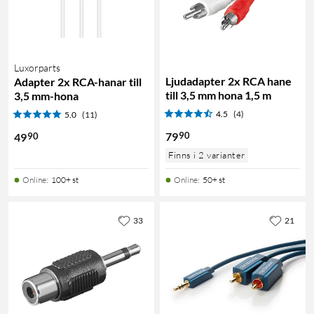
Luxorparts
Ljudadapter 2x RCA hane
Adapter 2x RCA-hanar till
till 3,5 mm hona 1,5 m
3,5 mm-hona
4.5
(4)
5.0
(11)
90
79
90
49
Finns i 2 varianter
Online
:
100+ st
Online
:
50+ st
33
21