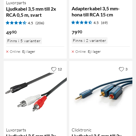
Luxorparts
Adapterkabel 3,5 mm-
Ljudkabel 3,5 mm till 2x
hona till RCA 15 cm
RCA 0,5 m, svart
4.5
(69)
4.5
(206)
90
79
90
49
Finns i 2 varianter
Finns i 5 varianter
Online
:
Ej i lager
Online
:
Ej i lager
12
3
Luxorparts
Clicktronic
Ljudkabel 3,5 mm till 2x
Ljudkabel 3,5 mm till 2x