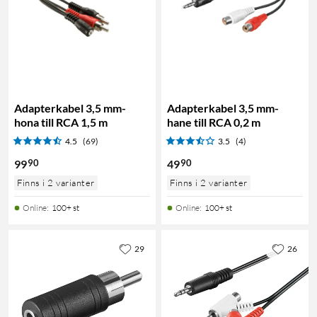
Adapterkabel 3,5 mm-
Adapterkabel 3,5 mm-
hona till RCA 1,5 m
hane till RCA 0,2 m
4.5
(69)
3.5
(4)
90
90
99
49
Finns i 2 varianter
Finns i 2 varianter
Online
:
100+ st
Online
:
100+ st
29
26