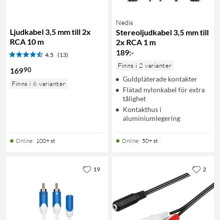
Nedis
Ljudkabel 3,5 mm till 2x
Stereoljudkabel 3,5 mm till
RCA 10 m
2x RCA 1 m
189
:
-
4.5
(13)
Finns i 2 varianter
90
169
Guldpläterade kontakter
Finns i 6 varianter
Flätad nylonkabel för extra
tålighet
Kontakthus i
aluminiumlegering
Online
:
100+ st
Online
:
50+ st
19
2