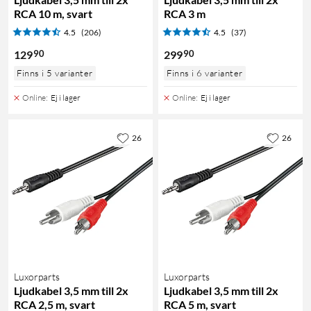
RCA 10 m, svart
RCA 3 m
4.5
(206)
4.5
(37)
90
90
129
299
Finns i 5 varianter
Finns i 6 varianter
Online
:
Ej i lager
Online
:
Ej i lager
26
26
Luxorparts
Luxorparts
Ljudkabel 3,5 mm till 2x
Ljudkabel 3,5 mm till 2x
RCA 2,5 m, svart
RCA 5 m, svart