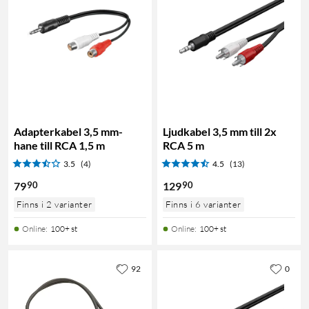
Adapterkabel 3,5 mm-
Ljudkabel 3,5 mm till 2x
hane till RCA 1,5 m
RCA 5 m
3.5
(4)
4.5
(13)
90
90
79
129
Finns i 2 varianter
Finns i 6 varianter
Online
:
100+ st
Online
:
100+ st
92
0