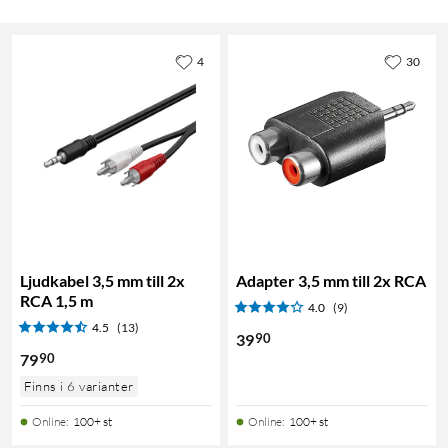
4
30
Ljudkabel 3,5 mm till 2x
Adapter 3,5 mm till 2x RCA
RCA 1,5 m
4.0
(9)
4.5
(13)
90
39
90
79
Finns i 6 varianter
Online
:
100+ st
Online
:
100+ st