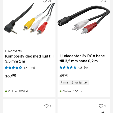
36
1
Luxorparts
Ljudadapter 2x RCA hane
Kompositvideo med ljud till
till 3,5 mm hona 0,2 m
3,5 mm 1 m
4.5
(4)
4.5
(31)
90
49
90
169
Finns i 2 varianter
Online
:
100+ st
Online
:
100+ st
1
1