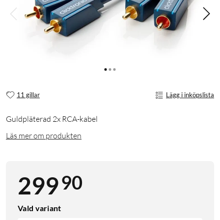
11 gillar
Lägg i inköpslista
Guldpläterad 2x RCA-kabel
Läs mer om produkten
90
299
Vald variant