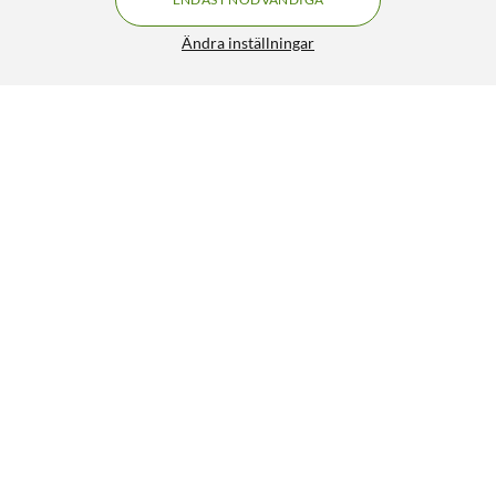
Ändra inställningar
Clicktronic Stereo-ljudkabel 2x RCA 1 m
299:90
4.5/5
HÄMTA
Liknande produkter
NYHET
0
0