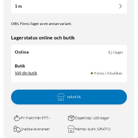
1 m
OBS. Finns i lager av en annan variant.
Lagerstatus online och butik
Online
Ej i lager
Butik
Välj din butik
Finns i 3 butiker.
HÄMTA
Fri frakt från 599:-
Öppet köp i 100 dagar
Snabba leveranser
Hämta i butik, GRATIS!