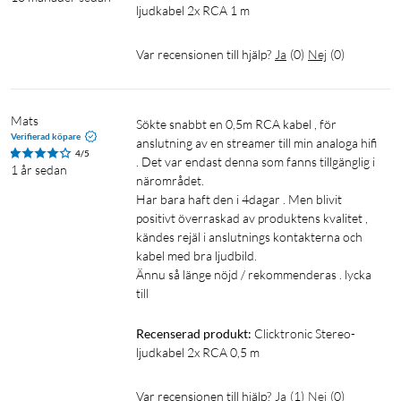
ljudkabel 2x RCA 1 m
Var recensionen till hjälp?
Ja
(
0
)
Nej
(
0
)
Mats
Sökte snabbt en 0,5m RCA kabel , för 
Verifierad köpare
anslutning av en streamer till min analoga hifi 
4/5
. Det var endast denna som fanns tillgänglig i 
1 år sedan
närområdet.

Har bara haft den i 4dagar . Men blivit 
positivt överraskad av produktens kvalitet , 
kändes rejäl i anslutnings kontakterna och 
kabel med bra ljudbild.

Ännu så länge nöjd / rekommenderas . lycka 
till 
Recenserad produkt:
Clicktronic Stereo-
ljudkabel 2x RCA 0,5 m
Var recensionen till hjälp?
Ja
(
1
)
Nej
(
0
)