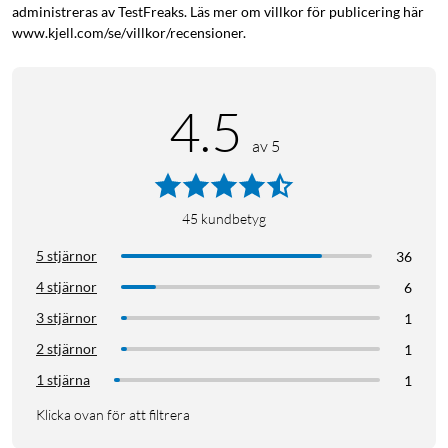
administreras av TestFreaks. Läs mer om villkor för publicering här
www.kjell.com/se/villkor/recensioner.
4.5
av 5
45
kundbetyg
5 stjärnor
36
4 stjärnor
6
3 stjärnor
1
2 stjärnor
1
1 stjärna
1
Klicka ovan för att filtrera