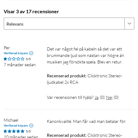
Visar 3 av 17 recensioner
Relevans
Per
Det var något fel på kabeln så det var ett 
Verifierad köpare
brummande ljud som nästan var högre än 
1/5
musiken jag försökte spela. Blev en retur.
7 månader sedan
Recenserad produkt:
Clicktronic Stereo-
ljudkabel 2x RCA
Var recensionen till hjälp?
Ja
(
0
)
Nej
(
0
)
Michael
Kanonkvalité. Man får vad man betalar för.
Verifierad köpare
5/5
Recenserad produkt:
Clicktronic Stereo-
10 månader sedan