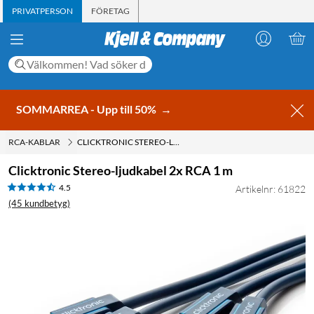
PRIVATPERSON
FÖRETAG
SOMMARREA - Upp till 50%
→
RCA-KABLAR
CLICKTRONIC STEREO-LJUDKABEL 2X RCA 1 M
Clicktronic Stereo-ljudkabel 2x RCA 1 m
4.5
Artikelnr: 61822
(45 kundbetyg)