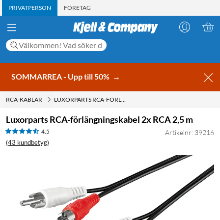
PRIVATPERSON
FÖRETAG
SOMMARREA - Upp till 50%
→
RCA-KABLAR
LUXORPARTS RCA-FÖRLÄNGNINGSKABEL 2X RCA 2,5 M
Luxorparts RCA-förlängningskabel 2x RCA 2,5 m
4.5
Artikelnr: 39216
(43 kundbetyg)