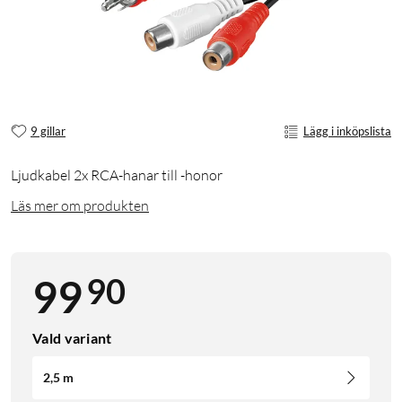
9 gillar
Lägg i inköpslista
Ljudkabel 2x RCA-hanar till -honor
Läs mer om produkten
90
99
Vald variant
2,5 m