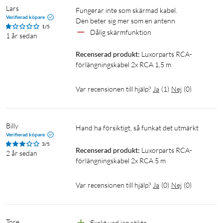
Lars
Fungerar inte som skärmad kabel.

Verifierad köpare
Den beter sig mer som en antenn
1/5
Dålig skärmfunktion
1 år sedan
Recenserad produkt:
Luxorparts RCA-
förlängningskabel 2x RCA 1,5 m
Var recensionen till hjälp?
Ja
(
1
)
Nej
(
0
)
Billy
Hand ha försiktigt, så funkat det utmärkt
Verifierad köpare
3/5
Recenserad produkt:
Luxorparts RCA-
2 år sedan
förlängningskabel 2x RCA 5 m
Var recensionen till hjälp?
Ja
(
0
)
Nej
(
0
)
Tore
Exakt vad jag sökte 