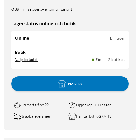
OBS. Finns i lager av en annan variant.
Lagerstatus online och butik
Online
Ej i lager
Butik
Välj din butik
Finns i 2 butiker.
HÄMTA
Fri frakt från 599:-
Öppet köp i 100 dagar
Snabba leveranser
Hämta i butik, GRATIS!