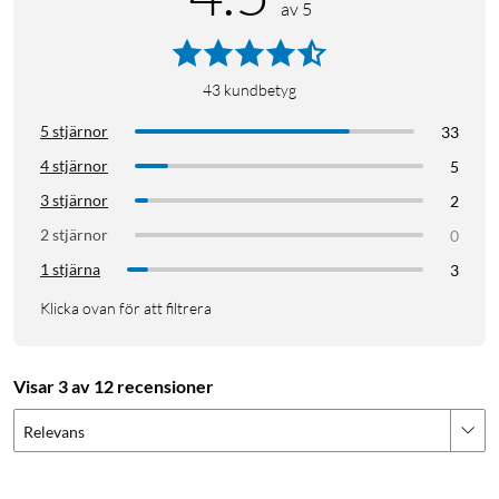
av 5
43
kundbetyg
5 stjärnor
33
4 stjärnor
5
3 stjärnor
2
2 stjärnor
0
1 stjärna
3
Klicka ovan för att filtrera
Visar 3 av 12 recensioner
Relevans