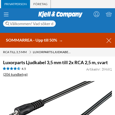
PRIVATPERSON
FÖRETAG
SOMMARREA - Upp till 50%
→
RCA TILL 3,5 MM
LUXORPARTS LJUDKABEL 3,5 MM TILL 2X RCA 2,5 M, SVART
Luxorparts Ljudkabel 3,5 mm till 2x RCA 2,5 m, svart
4.5
Artikelnr: 39681
(206 kundbetyg)