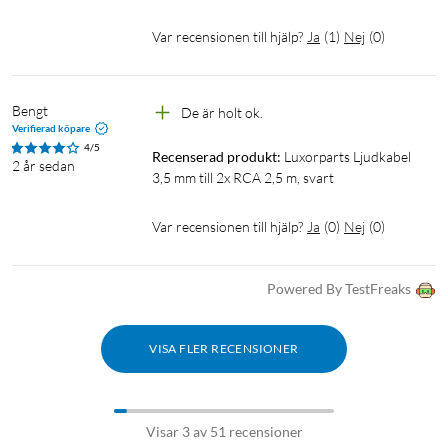
Var recensionen till hjälp?
Ja
(
1
)
Nej
(
0
)
Bengt
De är holt ok.
Verifierad köpare
4/5
Recenserad produkt:
Luxorparts Ljudkabel 
2 år sedan
3,5 mm till 2x RCA 2,5 m, svart
Var recensionen till hjälp?
Ja
(
0
)
Nej
(
0
)
Powered By TestFreaks
VISA FLER RECENSIONER
Visar 3 av 51 recensioner