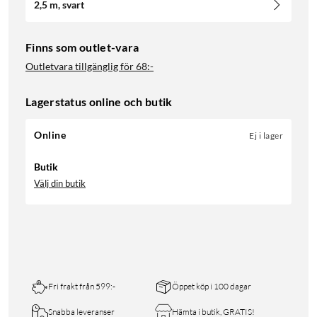
2,5 m, svart
Finns som outlet-vara
Outletvara tillgänglig för
68:-
Lagerstatus online och butik
Online
Ej i lager
Butik
Välj din butik
Fri frakt från 599:-
Öppet köp i 100 dagar
Snabba leveranser
Hämta i butik, GRATIS!