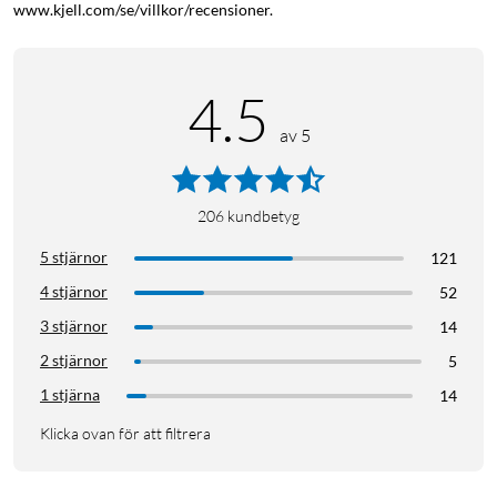
www.kjell.com/se/villkor/recensioner.
4.5
av 5
206
kundbetyg
5 stjärnor
121
4 stjärnor
52
3 stjärnor
14
2 stjärnor
5
1 stjärna
14
Klicka ovan för att filtrera