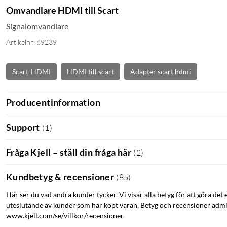
Omvandlare HDMI till Scart
Signalomvandlare
Artikelnr: 69239
Scart-HDMI
HDMI till scart
Adapter scart hdmi
Producentinformation
Support
(
1
)
Fråga Kjell – ställ din fråga här
(
2
)
Kundbetyg & recensioner
(
85
)
Här ser du vad andra kunder tycker. Vi visar alla betyg för att göra det 
uteslutande av kunder som har köpt varan. Betyg och recensioner admin
www.kjell.com/se/villkor/recensioner.