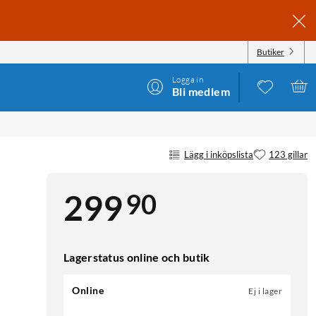
Butiker
Logga in
Bli medlem
Lägg i inköpslista
123 gillar
90
299
Lagerstatus online och butik
Online
Ej i lager