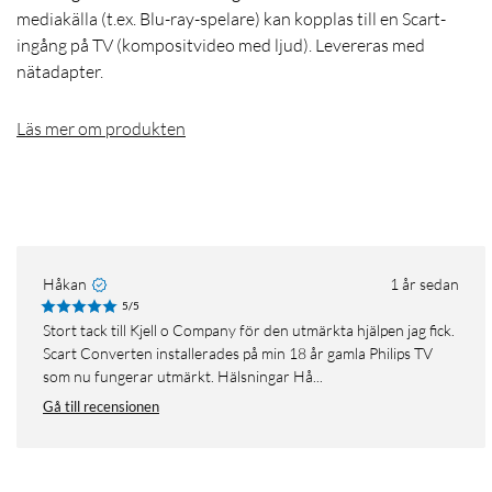
mediakälla (t.ex. Blu-ray-spelare) kan kopplas till en Scart-
ingång på TV (kompositvideo med ljud). Levereras med
nätadapter.
Läs mer om produkten
Håkan
1 år sedan
5/5
Stort tack till Kjell o Company för den utmärkta hjälpen jag fick.
Scart Converten installerades på min 18 år gamla Philips TV
som nu fungerar utmärkt. Hälsningar Hå...
Gå till recensionen