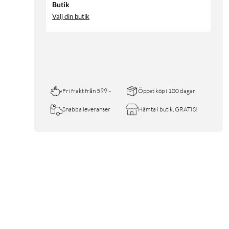
Butik
Välj din butik
Fri frakt från 599:-
Öppet köp i 100 dagar
Snabba leveranser
Hämta i butik, GRATIS!