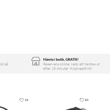
Hämta i butik, GRATIS!
tid på
Reservera online, redo att hämtas ut
efter 15 minuter. Kostnadsfritt!
24
83