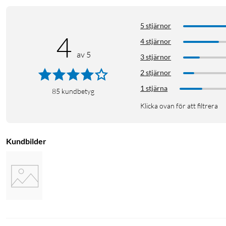
5 stjärnor
4
4 stjärnor
av 5
3 stjärnor
2 stjärnor
1 stjärna
85
kundbetyg
Klicka ovan för att filtrera
Kundbilder