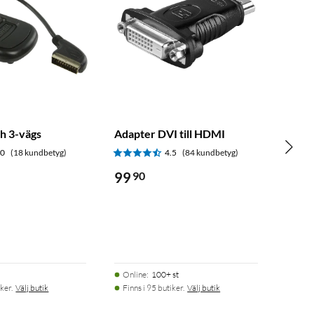
ch 3-vägs
Adapter DVI till HDMI
.0
(18 kundbetyg)
4.5
(84 kundbetyg)
99
90
Online
:
100+ st
ker.
Välj butik
Finns i 95 butiker.
Välj butik