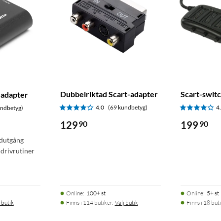
Dubbelriktad Scart-adapter
Scart-swit
-adapter
4.0
(69 kundbetyg)
4
undbetyg)
129
90
199
90
udutgång
 drivrutiner
Online
:
100+ st
Online
:
5+ st
 butik
Finns i 114 butiker.
Välj butik
Finns i 18 buti