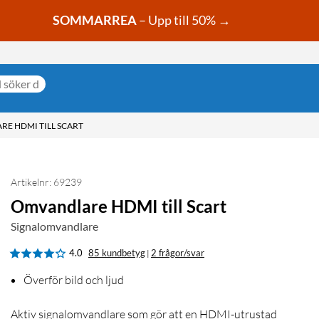
SOMMARREA
– Upp till 50% →
E HDMI TILL SCART
Artikelnr: 69239
Omvandlare HDMI till Scart
Signalomvandlare
4.0
85 kundbetyg
2 frågor/svar
|
Överför bild och ljud
Aktiv signalomvandlare som gör att en HDMI-utrustad