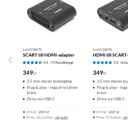
Luxorparts
Luxorparts
SCART till HDMI-adapter
HDMI till SCART
4.5
(75 kundbetyg)
5.0
(6 k
349
:
-
349
:
-
3,5 mm stereo ljudutgång
3,5 mm stereo lj
Plug & play - inga drivrutiner
Plug & play - inga
krävs
krävs
Drivs via USB-C
Drivs via USB-C
Online
:
100+ st
Online
:
100+ st
Finns i 101 butiker.
Välj butik
Finns i 59 butiker.
Välj