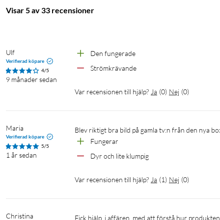
Visar 5 av 33 recensioner
Ulf
Den fungerade
Verifierad köpare
Strömkrävande
4/5
9 månader sedan
Var recensionen till hjälp?
Ja
(
0
)
Nej
(
0
)
Maria
Blev riktigt bra bild på gamla tv:n från den nya bo
Verifierad köpare
Fungerar 
5/5
1 år sedan
Dyr och lite klumpig
Var recensionen till hjälp?
Ja
(
1
)
Nej
(
0
)
Christina
Fick hjälp, i affären, med att förstå hur produkten skall användas.
