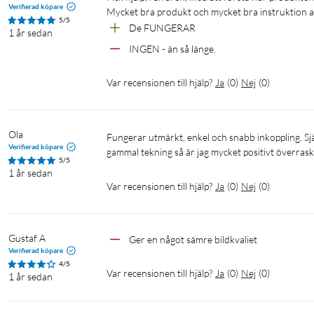
Verifierad köpare
Mycket bra produkt och mycket bra instruktion av
5/5
De FUNGERAR
1 år sedan
INGEN - än så länge.
Var recensionen till hjälp?
Ja
(
0
)
Nej
(
0
)
Ola
Fungerar utmärkt, enkel och snabb inkoppling. Självklart inte topp vad gäller bildkvalitet men givet övergången från ny till 
Verifierad köpare
gammal tekning så är jag mycket positivt överrask
5/5
1 år sedan
Var recensionen till hjälp?
Ja
(
0
)
Nej
(
0
)
Gustaf A
Ger en något sämre bildkvaliet
Verifierad köpare
4/5
Var recensionen till hjälp?
Ja
(
0
)
Nej
(
0
)
1 år sedan