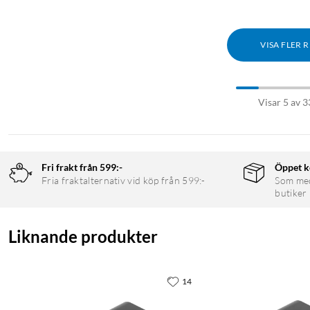
VISA FLER 
Visar 5 av 3
Fri frakt från 599:-
Öppet k
Fria fraktalternativ vid köp från 599:-
Som medl
butiker
Liknande produkter
14