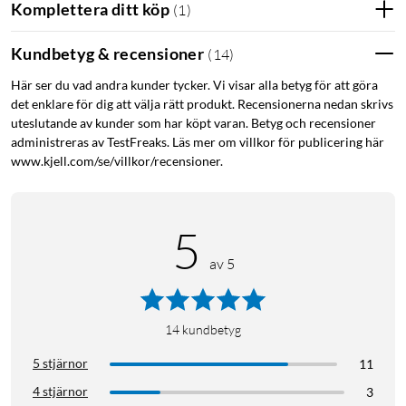
Komplettera ditt köp
(
1
)
Kundbetyg & recensioner
(
14
)
Här ser du vad andra kunder tycker. Vi visar alla betyg för att göra
det enklare för dig att välja rätt produkt. Recensionerna nedan skrivs
uteslutande av kunder som har köpt varan. Betyg och recensioner
administreras av TestFreaks. Läs mer om villkor för publicering här
www.kjell.com/se/villkor/recensioner.
5
av 5
14
kundbetyg
5 stjärnor
11
4 stjärnor
3