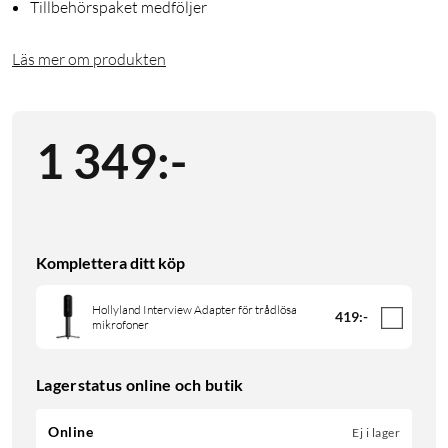
Tillbehörspaket medföljer
Läs mer om produkten
1 349
:
-
Komplettera ditt köp
Hollyland Interview Adapter för trådlösa
419
:
-
mikrofoner
Lagerstatus online och butik
Online
Ej i lager