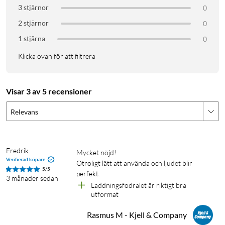
3 stjärnor
0
2 stjärnor
0
1 stjärna
0
Klicka ovan för att filtrera
Visar 3 av 5 recensioner
Relevans
Fredrik
Mycket nöjd!

Verifierad köpare
Otroligt lätt att använda och ljudet blir 
5/5
perfekt.
3 månader sedan
Laddningsfodralet är riktigt bra 
utformat
Rasmus M - Kjell & Company