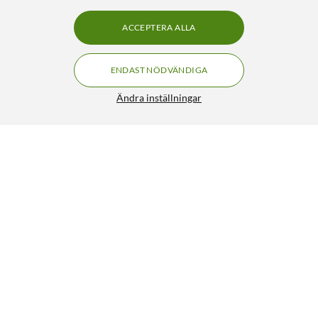
ACCEPTERA ALLA
ENDAST NÖDVÄNDIGA
Ändra inställningar
Hollyland Lark M2 Combo Trådlöst mikrofonsystem
1 349:-
5/5
HÄMTA
BEVAKA