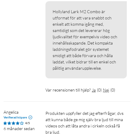
Hollyland Lark M2 Combo är 
utformat för att vara snabbt och 
enkelt att komma igång med, 
samtidigt som det levererar hög 
ljudkvalitet för exempelvis video och 
innehållsskapande. Det kompakta 
laddningsfodralet gör systemet 
smidigt att både förvara och hålla 
laddat, vilket bidrar till en enkel och 
pålitlig användarupplevelse.
Var recensionen till hjälp?
Ja
(
0
)
Nej
(
0
)
Angelica
Produkten uppfyller det jag efterfrågar, dvs 
Verifierad köpare
att kunna både ge mig själv bra ljud till mina 
4/5
videos och att låta andra i cirkeln också få 
6 månader sedan
bra ljud.
