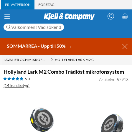
PRIVATPERSON
FÖRETAG
SOMMARREA - Upp till 50%
→
LAVALIER OCH MIKROFONMYGGA
HOLLYLAND LARK M2 COMBO TRÅDLÖST MIKROFONSYSTEM
Hollyland Lark M2 Combo Trådlöst mikrofonsystem
5.0
Artikelnr: 57913
(14 kundbetyg)