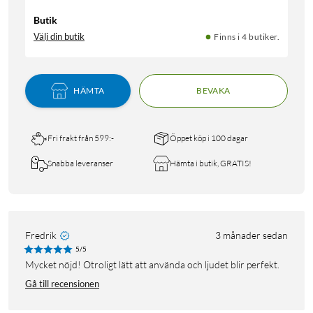
Butik
Välj din butik
Finns i 4 butiker.
HÄMTA
BEVAKA
Fri frakt från 599:-
Öppet köp i 100 dagar
Snabba leveranser
Hämta i butik, GRATIS!
Fredrik
3 månader sedan
5/5
Mycket nöjd! Otroligt lätt att använda och ljudet blir perfekt.
Gå till recensionen