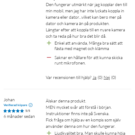
Den fungerar utmärkt när jag kopplar den till 
min mobil, men jag har inte lyckats koppla in 
kamera eller dator...vilket kan bero mer på 
dator och kamera än på produkten. 

Längtar efter att koppla till en nyare kamera 
och ta reda på hur bra det blir då.
Enkel att använda, Många bra sätt att 
fästa med magnet och klämma
Saknar en hållare för att kunna skicka 
runt mikrofonen.
Var recensionen till hjälp?
Ja
(
0
)
Nej
(
0
)
Johan
Älskar denna produkt.

Verifierad köpare
MEN mycket svår att förstå i början.

5/5
Instruktioner finns inte på Svenska.

6 månader sedan
Fick fråga om hjälp av en kompis som själv 
använder denna om hur den fungerar.
Ljudkvalitet bra, Man skulle kunna höja 