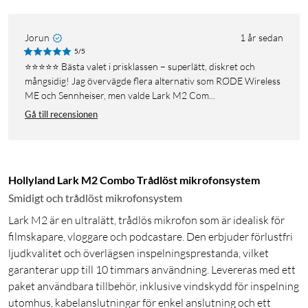
Jorun
1 år sedan
5/5
⭐️⭐️⭐️⭐️⭐️ Bästa valet i prisklassen – superlätt, diskret och
mångsidig! Jag övervägde flera alternativ som RØDE Wireless
ME och Sennheiser, men valde Lark M2 Com...
Gå till recensionen
Hollyland Lark M2 Combo Trådlöst mikrofonsystem
Smidigt och trådlöst mikrofonsystem
Lark M2 är en ultralätt, trådlös mikrofon som är idealisk för
filmskapare, vloggare och podcastare. Den erbjuder förlustfri
ljudkvalitet och överlägsen inspelningsprestanda, vilket
garanterar upp till 10 timmars användning. Levereras med ett
paket användbara tillbehör, inklusive vindskydd för inspelning
utomhus, kabelanslutningar för enkel anslutning och ett