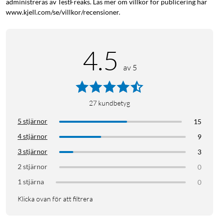
administreras av TestFreaks. Läs mer om villkor för publicering här
www.kjell.com/se/villkor/recensioner.
4.5
av 5
27
kundbetyg
5 stjärnor
15
4 stjärnor
9
3 stjärnor
3
2 stjärnor
0
1 stjärna
0
Klicka ovan för att filtrera