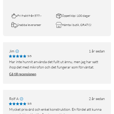
Fri frakt från 599:-
Öppet köp i 100 dagar
Snabba leveranser
Hämta i butik, GRATIS!
Jim
1 år sedan
5/5
Har inte hunnit använda det fullt ut ännu, men jag har satt
ihop det med mikrofon och det fungerar som förväntat.
Gå till recensionen
Rolf A
2 år sedan
5/5
Mycket prisvärd och enkel konstruktion. En fördel att kunna