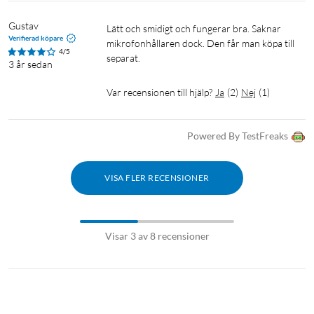
Gustav
Lätt och smidigt och fungerar bra. Saknar 
Verifierad köpare
mikrofonhållaren dock. Den får man köpa till 
4/5
separat.
3 år sedan
Var recensionen till hjälp?
Ja
(
2
)
Nej
(
1
)
Powered By TestFreaks
VISA FLER RECENSIONER
Visar 3 av 8 recensioner