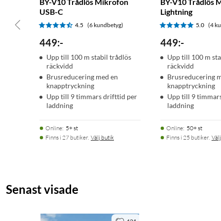
BY-V10 Trådlös Mikrofon
BY-V10 Trådlös 
Specifikationer
USB-C
Lightning
4.5
(6 kundbetyg)
5.0
(4 k
Storlek: 36 × 36 × 9,7 mm
449
:
-
449
:
-
Vikt: 15,5 g
Upp till 100 m stabil trådlös
Upp till 100 m sta
Frekvensrespons: 20 Hz – 20 kHz
räckvidd
räckvidd
Signal/brusförhållande: >80 dB
Brusreducering med en
Brusreducering 
knapptryckning
knapptryckning
Samplingsfrekvens/bithastighet: 48 kHz / 16-bitars
Upp till 9 timmars drifttid per
Upp till 9 timmars
Räckvidd: Upp till 50 m utan hinder
laddning
laddning
Latens: 25 ms
Brusreducering: Aktivering med ett klick
Online
:
5+ st
Online
:
50+ st
Batteritid: Cirka 5 timmar
Finns i 27 butiker.
Välj butik
Finns i 25 butiker.
Välj
Laddningstid: Cirka 2 timmar via fodral eller kabel
Klips: Magnetisk fäste
Anslutning: USB-C digital utgång
Fodralsstorlek: 96 × 46,5 × 37 mm
Senast visade
Fodralsvikt: 90 g
Fodralsbatterikapacitet: 300 mAh (laddar båda sändarna upp till
Laddning: USB-C eller trådlös