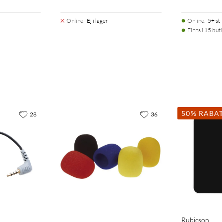
Online
:
Ej i lager
Online
:
5+ st
Finns i 15 buti
50% RABA
28
36
Rubicson