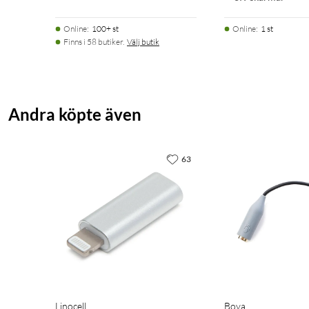
Online
:
100+ st
Online
:
1 st
Finns i 58 butiker.
Välj butik
Andra köpte även
63
Linocell
Boya