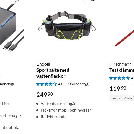
5
206
Linocell
Hirschmann
Sportbälte med
Testklämm
n
vattenflaskor
4
undbetyg)
4.0
(93 kundbetyg)
119
90
249
90
Finns i 2 var
d för
Vattenflaskor ingår
Ficka för mobil och nycklar
ass-through-
Reflekterande
amt dubbla