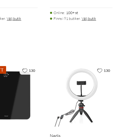
Online
:
100+ st
ker.
Välj butik
Finns i 91 butiker.
Välj butik
TT
130
130
Nedis