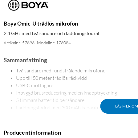
Boya Omic-U trådlös mikrofon
2,4 GHz med två sändare och laddningsfodral
Artikelnr: 57896
Modellnr: 176084
Sammanfattning
Två sändare med rundstrålande mikrofoner
Upp till 50 meter trådlös räckvidd
USB-C mottagare
Inbyggd brusreducering med en knapptryckning
5 timmars batteritid per sändare
LÄS MER O
Laddningsfodral med 300 mAh kapacitet
Full flexibilitet för innehållsskapande
BOYA Omic är designad för alla som vill ha enkelt, professionell
Producentinformation