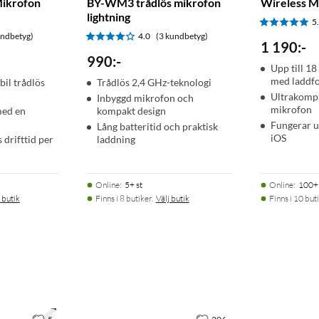
Mikrofon
BY-WM3 trådlös mikrofon
Wireless M
lightning
5
undbetyg)
4.0
(3 kundbetyg)
1 190
:
-
990
:
-
Upp till 18
med laddf
bil trådlös
Trådlös 2,4 GHz-teknologi
Ultrakompa
Inbyggd mikrofon och
mikrofon
med en
kompakt design
Fungerar 
Lång batteritid och praktisk
iOS
 drifttid per
laddning
Online
:
5+ st
Online
:
100+ 
 butik
Finns i 8 butiker.
Välj butik
Finns i 10 buti
 2 gånger)