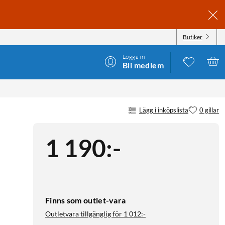
Butiker
Logga in
Bli medlem
Lägg i inköpslista
0 gillar
1 190
:
-
Finns som outlet-vara
Outletvara tillgänglig för
1 012:-