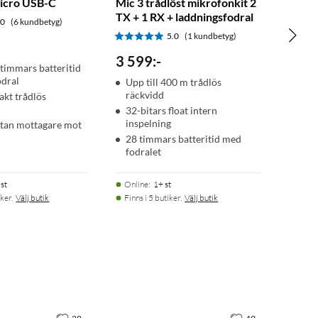
icro USB-C
Mic 3 trådlöst mikrofonkit 2
TX + 1 RX + laddningsfodral
.0
(6 kundbetyg)
5.0
(1 kundbetyg)
3 599
:
-
 timmars batteritid
odral
Upp till 400 m trådlös
räckvidd
kt trådlös
32-bitars float intern
inspelning
utan mottagare mot
28 timmars batteritid med
fodralet
st
Online
:
1+ st
ker.
Välj butik
Finns i 5 butiker.
Välj butik