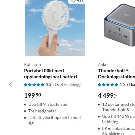
421
I paketet
2 x Omic TX-sändare
1 x Omic RX-mottagare (USB-C)
2 x Vindskydd
1 x Laddningsfodral
1 x USB-A till USB-C-kabel
Rubicson
Anker
Portabel fläkt med
Thunderbolt 5
uppladdningsbart batteri
Dockningsstatio
5.0
(1614 kundbetyg)
5.0
(1 k
199
90
4 499
:
-
Upp till 9 h batteritid
12 portar med stö
Thunderbolt 5
Tre hastigheter
Upp till 140 W p
Lätt att vika ihop och ta med
laddning
sig
8K-displaystöd s
6K-skärmar