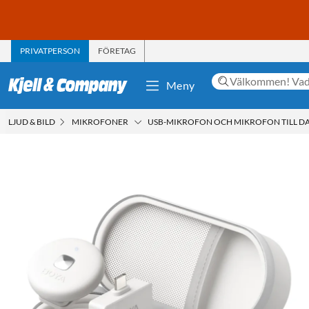
PRIVATPERSON
FÖRETAG
Meny
LJUD & BILD
MIKROFONER
USB-MIKROFON OCH MIKROFON TILL D