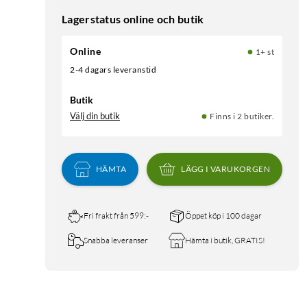
Lagerstatus online och butik
Online
1+ st
2-4 dagars leveranstid
Butik
Välj din butik
Finns i 2 butiker.
HÄMTA
LÄGG I VARUKORGEN
Fri frakt från 599:-
Öppet köp i 100 dagar
Snabba leveranser
Hämta i butik, GRATIS!