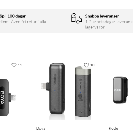
tervjuer, poddsändningar och dialoger på sociala medier. Systemet
da det på flera plattformar utan ytterligare adaptrar.
öp i 100 dagar
Snabba leveranser
em! Även fri retur i alla
1-2 arbetsdagar leverans
lagervaror
med ett enkelt dubbeltryck på strömbrytaren. Oavsett om du
t och tydligt ljud med ett signal-brusförhållande på över 80 dB
11
10
ar en praktisk laddningsport (USB-C). Detta gör att du kan hålla
gar, livesändningar eller undervisning. Du behöver inte oroa dig
dralet – ingen manuell parkoppling krävs. Allt styrs med fysiska
ret fästa mikrofonerna på kläder eller utrustning.
Boya
Rode