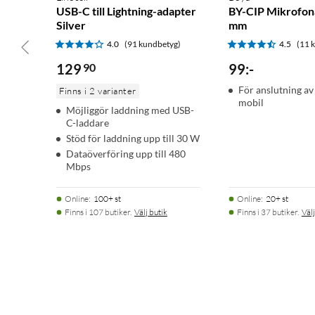
USB-C till Lightning-adapter
BY-CIP Mikrofon
Silver
mm
4.0
(91 kundbetyg)
4.5
(11 
129
90
99
:
-
För anslutning av 
Finns i 2 varianter
mobil
Möjliggör laddning med USB-
C-laddare
Stöd för laddning upp till 30 W
Dataöverföring upp till 480
Mbps
Online
:
100+ st
Online
:
20+ st
Finns i 107 butiker.
Välj butik
Finns i 37 butiker.
Välj