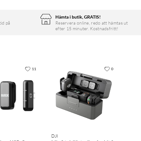
Hämta i butik, GRATIS!
tid på
Reservera online, redo att hämtas ut
efter 15 minuter. Kostnadsfritt!
11
0
DJI