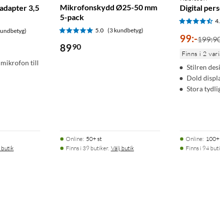
Mikrofonskydd Ø25-50 mm
adapter 3,5
Digital per
5-pack
4
5.0
(3 kundbetyg)
kundbetyg)
99
:
-
199:9
89
90
Finns i 2 var
mikrofon till
Stilren des
Dold displ
Stora tydli
Online
:
50+ st
Online
:
100+ 
 butik
Finns i 39 butiker.
Välj butik
Finns i 94 buti