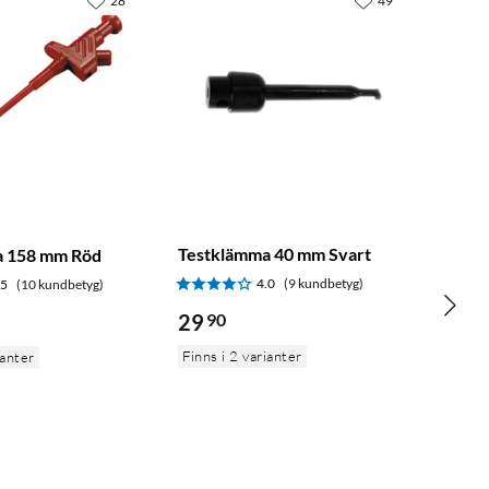
28
49
Testklämma 40 mm Svart
a 158 mm Röd
4.0
(9 kundbetyg)
.5
(10 kundbetyg)
29
90
Finns i 2 varianter
ianter