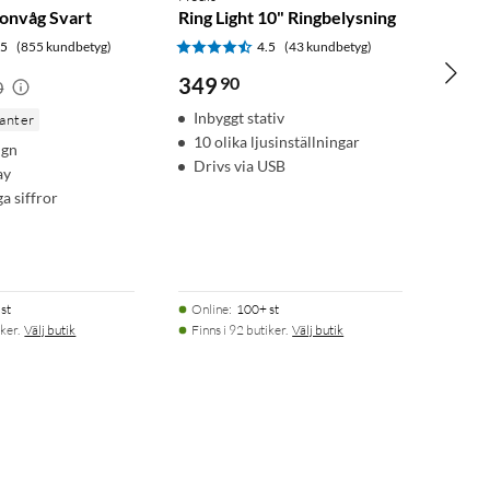
sonvåg Svart
Ring Light 10" Ringbelysning
.5
(855 kundbetyg)
4.5
(43 kundbetyg)
349
90
0
Inbyggt stativ
ianter
10 olika ljusinställningar
ign
Drivs via USB
ay
ga siffror
st
Online
:
100+ st
ker.
Välj butik
Finns i 92 butiker.
Välj butik