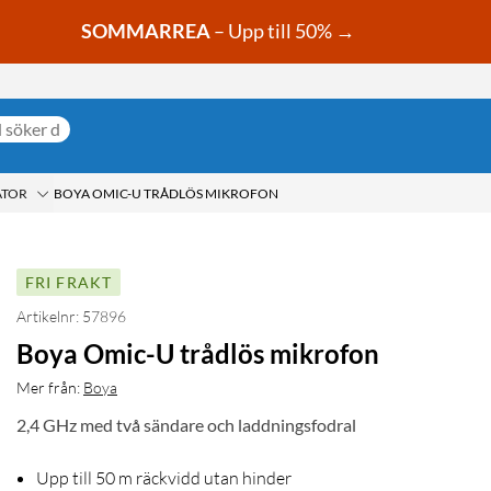
SOMMARREA
– Upp till 50% →
ATOR
BOYA OMIC-U TRÅDLÖS MIKROFON
FRI FRAKT
Artikelnr: 57896
Boya Omic-U trådlös mikrofon
Mer från:
Boya
2,4 GHz med två sändare och laddningsfodral
Upp till 50 m räckvidd utan hinder