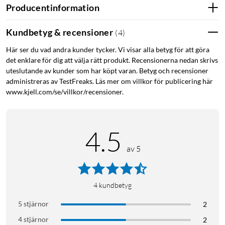
Producentinformation
Kundbetyg & recensioner
(
4
)
Yeti GX
Här ser du vad andra kunder tycker. Vi visar alla betyg för att göra
Yeti GX är en högklassig RGB-spelmikrofon som drivs av
det enklare för dig att välja rätt produkt. Recensionerna nedan skrivs
Lightsync och är utformad specifikt för spelstreamare. Den
uteslutande av kunder som har köpt varan. Betyg och recensioner
här USB-mikrofonen har en anpassad dynamisk kapsel i
administreras av TestFreaks. Läs mer om villkor för publicering här
kombination med avancerad programvara, vilket tar bort brus
www.kjell.com/se/villkor/recensioner.
och tangentbordsklick, förbättrar ljudet och ger konsekvent
högkvalitativt ljud när du streamar.
4.5
av 5
Lightsync
4
kundbetyg
Använd Lightsync för att styra två separata RGB-ljuszoner på
5 stjärnor
2
mikrofonen och synkronisera dem med annan G-utrustning i
4 stjärnor
2
G HUB, inklusive möss och tangentbord, för en fullständigt