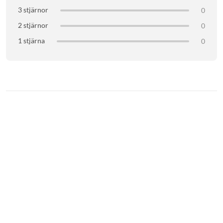
uppslukande upplevelse. Lägg till roliga rösteffekter med Blue
3 stjärnor
0
VO!CE-programvara och använd smart ljudlås eller ställ in
2 stjärnor
0
förstärkningen manuellt med enkla reglage på mikrofonen.
1 stjärna
0
Specifikationer
Anslutning: USB-C, 3,5 mm AUX
Mått: 170x100x100 mm
Vikt: 616 g
Adapter för mikrofonarmar och mikrofonstativ på ⅝” och ⅜”
Levereras med stativ och USB-C till USB-A-kabel (2 m)