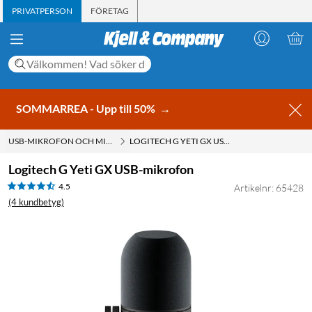
PRIVATPERSON
FÖRETAG
SOMMARREA - Upp till 50%
→
USB-MIKROFON OCH MIKROFON TILL DATOR
LOGITECH G YETI GX USB-MIKROFON
Logitech G Yeti GX USB-mikrofon
4.5
Artikelnr: 65428
(4 kundbetyg)