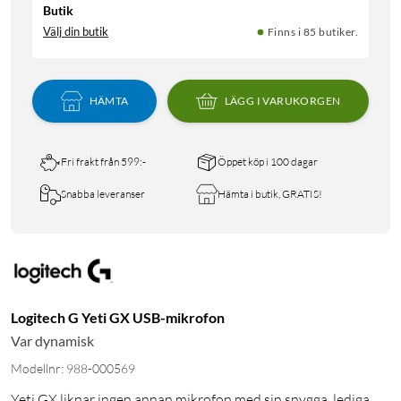
Butik
Välj din butik
Finns i 85 butiker.
HÄMTA
LÄGG I VARUKORGEN
Fri frakt från 599:-
Öppet köp i 100 dagar
Snabba leveranser
Hämta i butik, GRATIS!
Logitech G Yeti GX USB-mikrofon
Var dynamisk
Modellnr: 988-000569
Yeti GX liknar ingen annan mikrofon med sin snygga, lediga